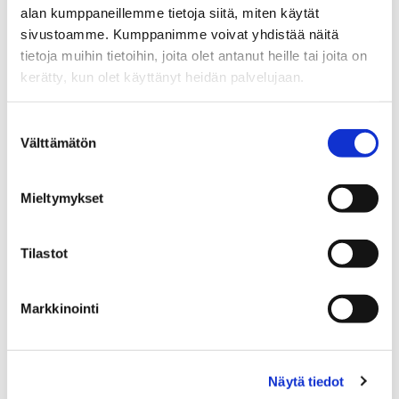
VAIKUTTAVUUSTARINA
23.05.2023
alan kumppaneillemme tietoja siitä, miten käytät
sivustoamme. Kumppanimme voivat yhdistää näitä
tietoja muihin tietoihin, joita olet antanut heille tai joita on
Parempia hoitopäätöksiä tilastollisten
kerätty, kun olet käyttänyt heidän palvelujaan.
menetelmien avulla
Suostumuksen
Välttämätön
valinta
Mieltymykset
Tilastot
Markkinointi
VAIKUTTAVUUSTARINA
27.03.2023
Pelien avulla terveellisempiä
Näytä tiedot