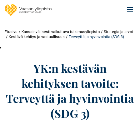
Hyppää
pääsisältöön
Ope
mai
navi
Etusivu
Kansainvälisesti vaikuttava tutkimusyliopisto
Strategia ja arvot
Kestävä kehitys ja vastuullisuus
Terveyttä ja hyvinvointia (SDG 3)
'
YK:n kestävän
kehityksen tavoite:
Terveyttä ja hyvinvointia
(SDG 3)