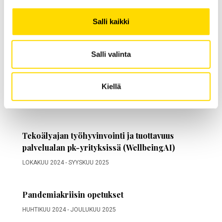
kuluttajavalintoja
Salli kaikki
Salli valinta
Hankkeet
Kiellä
Misleading Consumers
SYYSKUU 2025
-
ELOKUU 2029
Tekoälyajan työhyvinvointi ja tuottavuus
palvelualan pk-yrityksissä (WellbeingAI)
LOKAKUU 2024
-
SYYSKUU 2025
Pandemiakriisin opetukset
HUHTIKUU 2024
-
JOULUKUU 2025