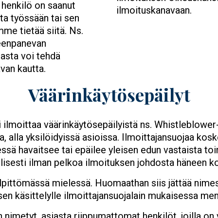
 henkilö on saanut
ilmoituskanavaan.
ta työssään tai sen
me tietää siitä. Ns.
meenpanevan
iasta voi tehdä
van kautta.
Väärinkäytösepäilyt
 ilmoittaa väärinkäytösepäilyistä ns. Whistleblower
, alla yksilöidyissä asioissa. Ilmoittajansuojaa ko
ssä havaitsee tai epäilee yleisen edun vastaista toi
vallisesti ilman pelkoa ilmoituksen johdosta häneen 
vilpittömässä mielessä. Huomaathan siis jättää nim
sen käsittelylle ilmoittajansuojalain mukaisessa men
 nimetyt, asiasta riippumattomat henkilöt, joilla on 