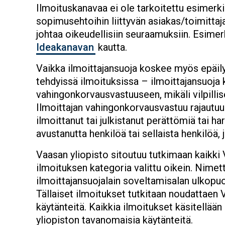
Ilmoituskanavaa ei ole tarkoitettu esimerkik
sopimusehtoihin liittyvän asiakas/toimittaj
johtaa oikeudellisiin seuraamuksiin. Esimer
Ideakanavan
kautta.
Vaikka ilmoittajansuoja koskee myös epäilyi
tehdyissä ilmoituksissa – ilmoittajansuoja k
vahingonkorvausvastuuseen, mikäli vilpillise
Ilmoittajan vahingonkorvausvastuu rajautuu 
ilmoittanut tai julkistanut perättömiä tai h
avustanutta henkilöä tai sellaista henkilöä, 
Vaasan yliopisto sitoutuu tutkimaan kaikki 
ilmoituksen kategoria valittu oikein. Nimet
ilmoittajansuojalain soveltamisalan ulkopuole
Tällaiset ilmoitukset tutkitaan noudattaen
käytänteitä. Kaikkia ilmoitukset käsitellään
yliopiston tavanomaisia käytänteitä.