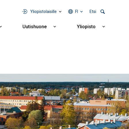
Yliopistolaisille
FI
Etsi
Uutishuone
Yliopisto
Näytä
Näytä
Näytä
alavalikko
alavalikko
alavalikko
Yhteistyö
Uutishuone
Yliopisto