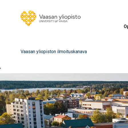
Op
Vaasan yliopiston ilmoituskanava
'
Image