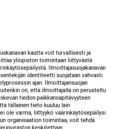
uskanavan kautta voit turvallisesti ja
ittaa yliopiston toimintaan liittyvästä
ärinkäytösepäilystä. Ilmoittajasuojakanavan
sentekijän identiteetti suojataan vahvasti
lyprosessin ajan. Ilmoittajansuojan
uitenkin on, että ilmoittajalla on perusteltu
oskevan tiedon paikkansapitävyyteen
ttä tällainen tieto kuuluu lain
ei ole varma, liittyykö väärinkäytösepäilysi
un organisaation toimintaa, voit tehdä
erinviraston keskitettyyn