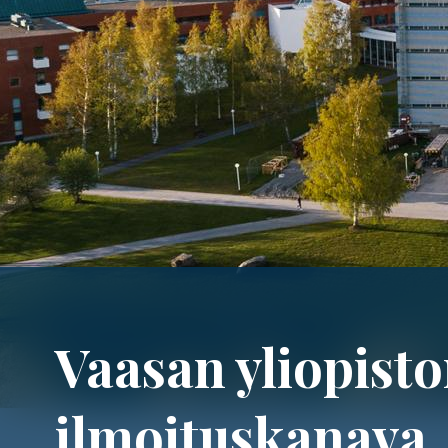
Vaasan yliopist
ilmoituskanava