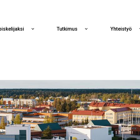
Hyppää
pääsisältöön
iskelijaksi
Tutkimus
Yhteistyö
Näytä
Näytä
alavalikko
alavalikko
Opiskelijaksi
Tutkimus