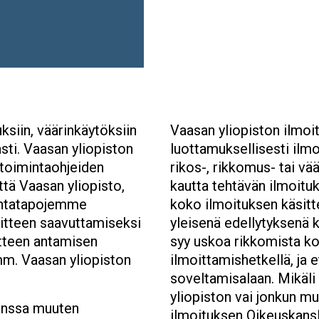
ksiin, väärinkäytöksiin
Vaasan yliopiston ilmoit
sti. Vaasan yliopiston
luottamuksellisesti ilmo
n toimintaohjeiden
rikos-, rikkomus- tai vä
ttä Vaasan yliopisto,
kautta tehtävän ilmoituk
mintatapojemme
koko ilmoituksen käsitte
oitteen saavuttamiseksi
yleisenä edellytyksenä k
utteen antamisen
syy uskoa rikkomista k
mm. Vaasan yliopiston
ilmoittamishetkellä, ja e
soveltamisalaan. Mikäli 
yliopiston vai jonkun mu
kanssa muuten
ilmoituksen Oikeuskansl