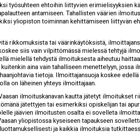
si työsuhteen ehtoihin liittyvien erimielisyyksien kä
apalautteen antamiseen. Tahallisten väärien ilmoitus
kiksi yliopiston toiminnan kehittämiseen liittyvän 
tä rikkomuksista tai väärinkäytöksistä, ilmoittajan
oskee siis vain vilpittömässä mielessä tehtyjä ilmoi
llä mielellä tehdystä ilmoituksesta aiheutuu haittaa 
kuitenkin aina vain tahalliseen menettelyyn, jossa 
arhaanjohtavia tietoja. Ilmoittajansuoja koskee edellä
jolla on läheinen yhteys ilmoittajaan.
Vaasan ilmoituskanavan kautta jätetyt ilmoitukset ri
tömänä jätettyjen tai esimerkiksi opiskelijan tai apu
lle jäävien ilmoitusten osalta ei sovelleta ilmoittaja
 Vaasan yliopistossa kyseiseen tapaukseen sovellett
 luottamuksellisesti ja kaikkia ilmoituksia tutkittaes