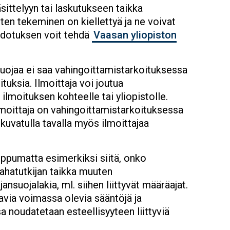
sittelyyn tai laskutukseen taikka
ten tekeminen on kiellettyä ja ne voivat
ehdotuksen voit tehdä
Vaasan yliopiston
suojaa ei saa vahingoittamistarkoituksessa
tuksia. Ilmoittaja voi joutua
ilmoituksen kohteelle tai yliopistolle.
ilmoittaja on vahingoittamistarkoituksessa
 kuvatulla tavalla myös ilmoittajaa
ippumatta esimerkiksi siitä, onko
rahatutkijan taikka muuten
nsuojalakia, ml. siihen liittyvät määräajat.
avia voimassa olevia sääntöjä ja
sa noudatetaan esteellisyyteen liittyviä