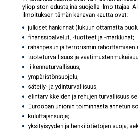
yliopiston edustajina suojella ilmoittajaa. 
ilmoituksen tämän kanavan kautta ovat:
julkiset hankinnat (lukuun ottamatta puolu
finanssipalvelut, -tuotteet ja -markkinat;
rahanpesun ja terrorismin rahoittamisen
tuoteturvallisuus ja vaatimustenmukaisu
liikenneturvallisuus;
ympäristönsuojelu;
säteily- ja ydinturvallisuus;
elintarvikkeiden ja rehujen turvallisuus se
Euroopan unionin toiminnasta annetun s
kuluttajansuoja;
yksityisyyden ja henkilötietojen suoja; se