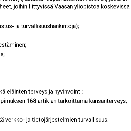
Aiheet, joihin liittyvissä Vaasan yliopistoa koskeviss
stus- ja turvallisuushankintoja);
 estäminen;
us;
kä eläinten terveys ja hyvinvointi;
opimuksen 168 artiklan tarkoittama kansanterveys;
kä verkko- ja tietojärjestelmien turvallisuus.