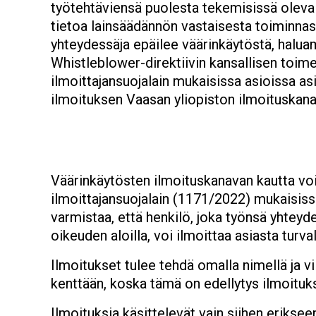
työtehtäviensä puolesta tekemisissä oleva
tietoa lainsäädännön vastaisesta toiminnas
yhteydessäja epäilee väärinkäytöstä, haluam
Whistleblower-direktiivin kansallisen toi
ilmoittajansuojalain mukaisissa asioissa as
ilmoituksen Vaasan yliopiston ilmoituskana
Väärinkäytösten ilmoituskanavan kautta voi
ilmoittajansuojalain (1171/2022) mukaisissa
varmistaa, että henkilö, joka työnsä yhteyde
oikeuden aloilla, voi ilmoittaa asiasta tur
Ilmoitukset tulee tehdä omalla nimellä ja 
kenttään, koska tämä on edellytys ilmoituk
Ilmoituksia käsittelevät vain siihen erikseen