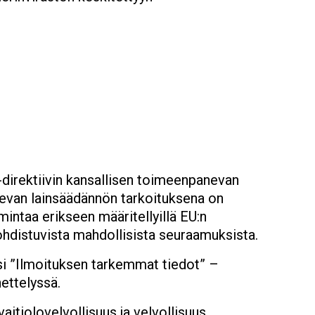
-direktiivin kansallisen toimeenpanevan
skevan lainsäädännön tarkoituksena on
mintaa erikseen määritellyillä EU:n
kohdistuvista mahdollisista seuraamuksista.
esi ”Ilmoituksen tarkemmat tiedot” –
ettelyssä.
vaitiolovelvollisuus ja velvollisuus