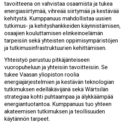
tavoitteena on vahvistaa osaamista ja tukea
energiasiirtymää, vihreää siirtymää ja kestävää
kehitystä. Kumppanuus mahdollistaa uusien
tutkimus- ja kehityshankkeiden käynnistämisen,
osaajien kouluttamisen elinkeinoelämän
tarpeisiin sekä yhteisten oppimisympäristöjen
ja tutkimusinfrastruktuurien kehittämisen.
Yhteistyö perustuu pitkäjänteiseen
vuoropuheluun ja yhteisiin tavoitteisiin. Se
tukee Vaasan yliopiston roolia
energiajärjestelmien ja kestävän teknologian
tutkimuksen edelläkävijänä sekä Wärtsilän
strategiaa kohti puhtaampaa ja älykkäämpää
energiantuotantoa. Kumppanuus tuo yhteen
akateemisen tutkimuksen ja teollisuuden
käytännön tarpeet.