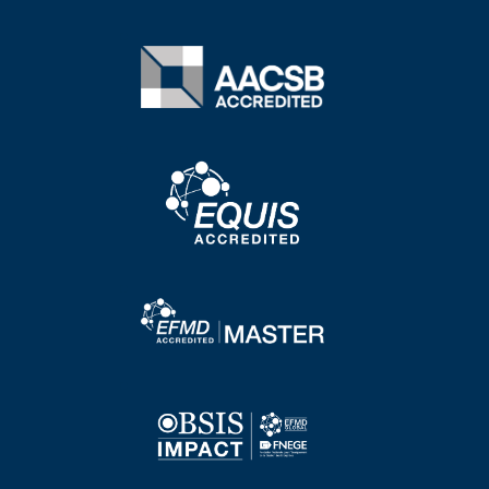
Image
Image
Image
Image