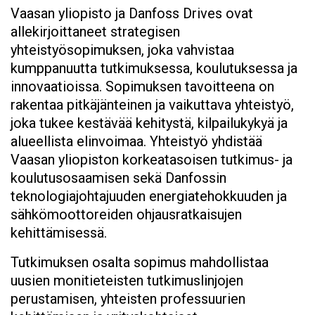
Vaasan yliopisto ja Danfoss Drives ovat
allekirjoittaneet strategisen
yhteistyösopimuksen, joka vahvistaa
kumppanuutta tutkimuksessa, koulutuksessa ja
innovaatioissa. Sopimuksen tavoitteena on
rakentaa pitkäjänteinen ja vaikuttava yhteistyö,
joka tukee kestävää kehitystä, kilpailukykyä ja
alueellista elinvoimaa. Yhteistyö yhdistää
Vaasan yliopiston korkeatasoisen tutkimus- ja
koulutusosaamisen sekä Danfossin
teknologiajohtajuuden energiatehokkuuden ja
sähkömoottoreiden ohjausratkaisujen
kehittämisessä.
Tutkimuksen osalta sopimus mahdollistaa
uusien monitieteisten tutkimuslinjojen
perustamisen, yhteisten professuurien