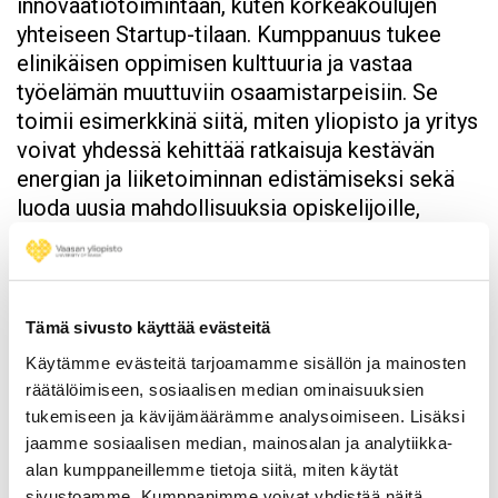
innovaatiotoimintaan, kuten korkeakoulujen
yhteiseen Startup-tilaan. Kumppanuus tukee
elinikäisen oppimisen kulttuuria ja vastaa
työelämän muuttuviin osaamistarpeisiin. Se
toimii esimerkkinä siitä, miten yliopisto ja yritys
voivat yhdessä kehittää ratkaisuja kestävän
energian ja liiketoiminnan edistämiseksi sekä
luoda uusia mahdollisuuksia opiskelijoille,
tutkijoille ja elinkeinoelämälle.
Lue lisää yhteistyöstä
Tämä sivusto käyttää evästeitä
Image
Käytämme evästeitä tarjoamamme sisällön ja mainosten
räätälöimiseen, sosiaalisen median ominaisuuksien
tukemiseen ja kävijämäärämme analysoimiseen. Lisäksi
jaamme sosiaalisen median, mainosalan ja analytiikka-
Hitachi Energy Finland
alan kumppaneillemme tietoja siitä, miten käytät
sivustoamme. Kumppanimme voivat yhdistää näitä