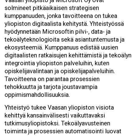
solmineet pitkäaikaisen strategisen
kumppanuuden, jonka tavoitteena on tukea
yliopiston digitaalista kehitystä. Yhteistyössä
hyödynnetään Microsoftin pilvi-, data- ja
tekoälyteknologioita sekä asiantuntemusta ja
ekosysteemiä. Kumppanuus edistää uusien
digitaalisten ratkaisujen kehittämistä ja tekoälyn
integrointia yliopiston palveluihin, kuten
opiskelijavalintaan ja opiskelijapalveluihin.
Tavoitteena on parantaa prosessien
tehokkuutta ja tarjota joustavampia
oppimismahdollisuuksia.
Yhteistyö tukee Vaasan yliopiston visiota
kehittyä kansainvälisesti vaikuttavaksi
tutkimusyliopistoksi. Tekoälyavusteinen
toiminta ja prosessien automatisointi luovat