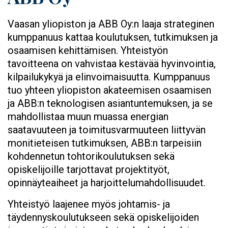
Vaasan yliopiston ja ABB Oy:n laaja strateginen
kumppanuus kattaa koulutuksen, tutkimuksen ja
osaamisen kehittämisen. Yhteistyön
tavoitteena on vahvistaa kestävää hyvinvointia,
kilpailukykyä ja elinvoimaisuutta. Kumppanuus
tuo yhteen yliopiston akateemisen osaamisen
ja ABB:n teknologisen asiantuntemuksen, ja se
mahdollistaa muun muassa energian
saatavuuteen ja toimitusvarmuuteen liittyvän
monitieteisen tutkimuksen, ABB:n tarpeisiin
kohdennetun tohtorikoulutuksen sekä
opiskelijoille tarjottavat projektityöt,
opinnäyteaiheet ja harjoittelumahdollisuudet.
Yhteistyö laajenee myös johtamis- ja
täydennyskoulutukseen sekä opiskelijoiden