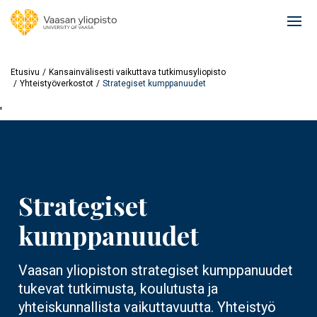
Hyppää
pääsisältöön
Ope
mai
navi
Etusivu
Kansainvälisesti vaikuttava tutkimusyliopisto
Yhteistyöverkostot
Strategiset kumppanuudet
'
Strategiset
kumppanuudet
Vaasan yliopiston strategiset kumppanuudet
tukevat tutkimusta, koulutusta ja
yhteiskunnallista vaikuttavuutta. Yhteistyö