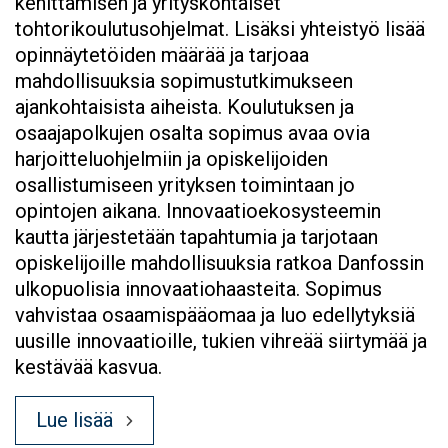
kehittämisen ja yrityskohtaiset
tohtorikoulutusohjelmat. Lisäksi yhteistyö lisää
opinnäytetöiden määrää ja tarjoaa
mahdollisuuksia sopimustutkimukseen
ajankohtaisista aiheista. Koulutuksen ja
osaajapolkujen osalta sopimus avaa ovia
harjoitteluohjelmiin ja opiskelijoiden
osallistumiseen yrityksen toimintaan jo
opintojen aikana. Innovaatioekosysteemin
kautta järjestetään tapahtumia ja tarjotaan
opiskelijoille mahdollisuuksia ratkoa Danfossin
ulkopuolisia innovaatiohaasteita. Sopimus
vahvistaa osaamispääomaa ja luo edellytyksiä
uusille innovaatioille, tukien vihreää siirtymää ja
kestävää kasvua.
Lue lisää