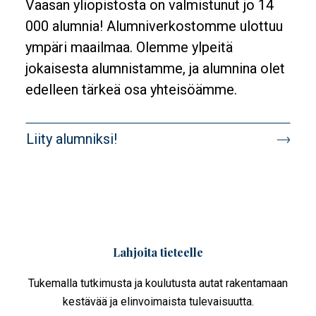
Banner
Vaasan yliopistosta on valmistunut jo 14
Description
000 alumnia! Alumniverkostomme ulottuu
ympäri maailmaa. Olemme ylpeitä
jokaisesta alumnistamme, ja alumnina olet
edelleen tärkeä osa yhteisöämme.
Banner
Liity alumniksi!
target
Lahjoita tieteelle
Tukemalla tutkimusta ja koulutusta autat rakentamaan
kestävää ja elinvoimaista tulevaisuutta.