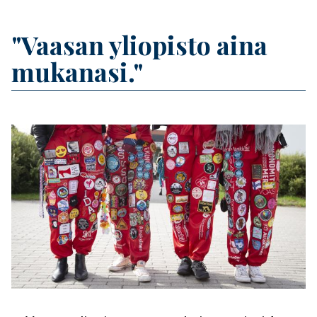
Banner
"Vaasan yliopisto aina
Title
mukanasi."
Feature image