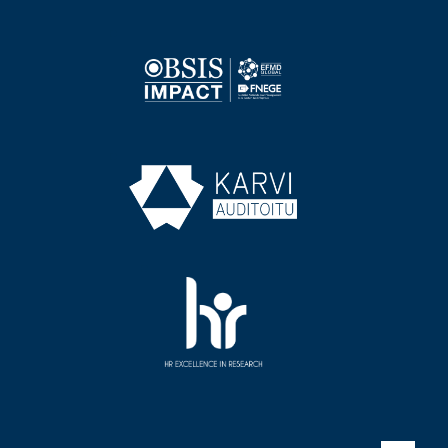
Image
Image
Image