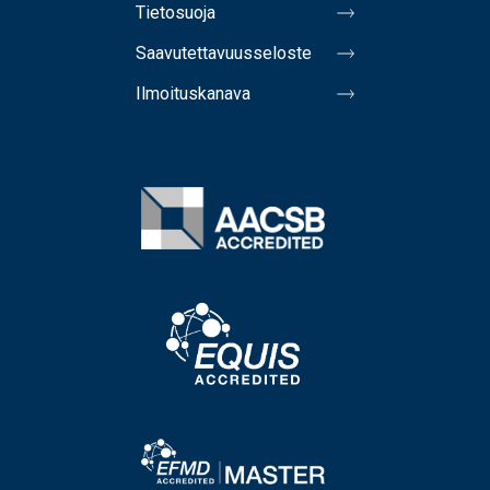
Tietosuoja
Saavutettavuusseloste
Ilmoituskanava
Image
Image
Image