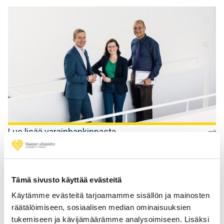
Lue lisää varainhankinnasta
Tämä sivusto käyttää evästeitä
Yhteistyöverkostot
Käytämme evästeitä tarjoamamme sisällön ja mainosten
Rakennamme vaikuttavia verkostoja ja teemme tiivistä
räätälöimiseen, sosiaalisen median ominaisuuksien
yhteistyötä alueellisesti ja kansainvälisesti.
tukemiseen ja kävijämäärämme analysoimiseen. Lisäksi