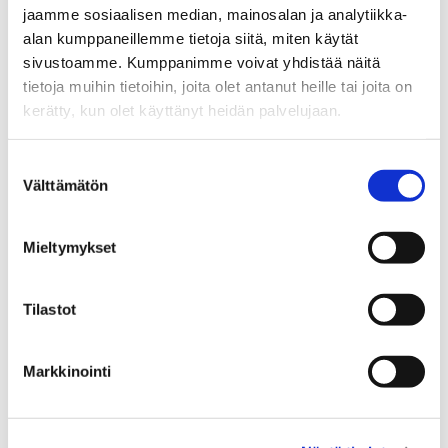
jaamme sosiaalisen median, mainosalan ja analytiikka-
alan kumppaneillemme tietoja siitä, miten käytät
sivustoamme. Kumppanimme voivat yhdistää näitä
tietoja muihin tietoihin, joita olet antanut heille tai joita on
kerätty, kun olet käyttänyt heidän palvelujaan.
Suostumuksen
Välttämätön
valinta
Mieltymykset
Lue lisää yhteistyöverkostoistamme
Tilastot
Oppilaitosyhteistyö
Markkinointi
Teemme monipuolista yhteistyötä oppilaitosten kanssa
kaikilla koulutusasteilla.