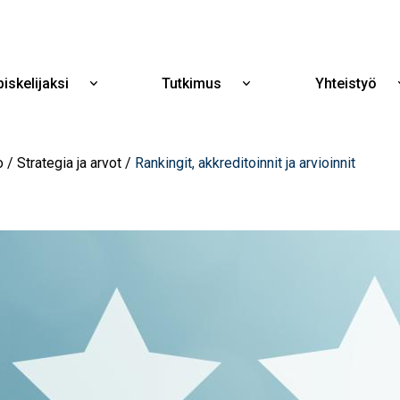
Hyppää
pääsisältöön
iskelijaksi
Tutkimus
Yhteistyö
Näytä
Näytä
alavalikko
alavalikko
Opiskelijaksi
Tutkimus
o
Strategia ja arvot
Rankingit, akkreditoinnit ja arvioinnit