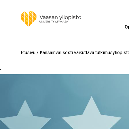
Op
Etusivu
Kansainvälisesti vaikuttava tutkimusyliopist
'
Image