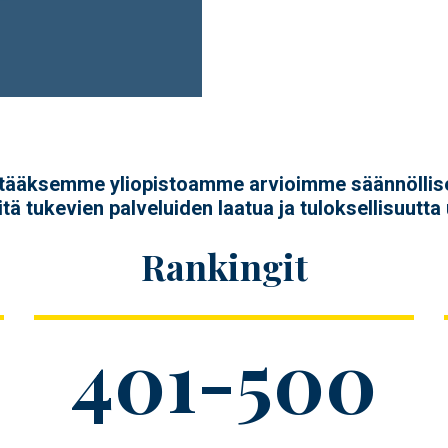
ääksemme yliopistoamme arvioimme säännöllises
ä tukevien palveluiden laatua ja tuloksellisuutta u
Rankingit
Figure
401-500