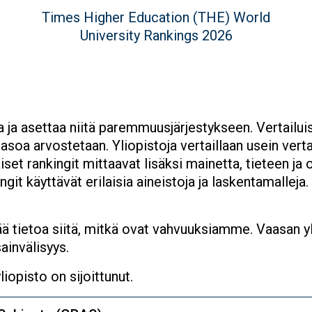
value
Figure
Times Higher Education (THE) World
description
University Rankings 2026
ja ja asettaa niitä paremmuusjärjestykseen. Vertailui
asoa arvostetaan. Yliopistoja vertaillaan usein verta
iset rankingit mittaavat lisäksi mainetta, tieteen ja
ingit käyttävät erilaisia aineistoja ja laskentamalle
ää tietoa siitä, mitkä ovat vahvuuksiamme. Vaasan yl
ainvälisyys.
liopisto on sijoittunut.