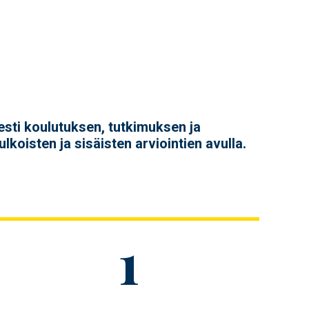
ti koulutuksen, tutkimuksen ja
lkoisten ja sisäisten arviointien avulla.
Figure
1