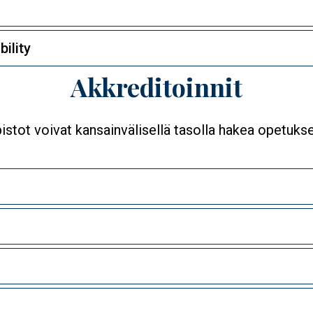
ility
Akkreditoinnit
opistot voivat kansainvälisellä tasolla hakea opetuks