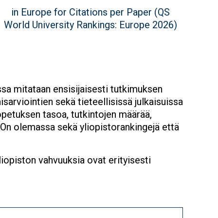
value
Figure
in Europe for Citations per Paper (QS
description
World University Rankings: Europe 2026)
ssa mitataan ensisijaisesti tutkimuksen
isarviointien sekä tieteellisissä julkaisuissa
 opetuksen tasoa, tutkintojen määrää,
ja. On olemassa sekä yliopistorankingejä että
iopiston vahvuuksia ovat erityisesti