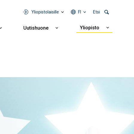
Yliopistolaisille
FI
Etsi
Yliopisto
Uutishuone
Näytä
Näytä
Näytä
alavalikko
alavalikko
alavalikko
Yliopisto
Yhteistyö
Uutishuone