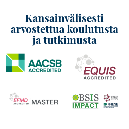
Kansainvälisesti
arvostettua koulutusta
ja tutkimusta
Image
Image
Image
Image
Image