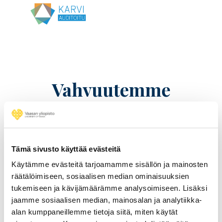
Vahvuutemme
Figure
401-500
Tämä sivusto käyttää evästeitä
Käytämme evästeitä tarjoamamme sisällön ja mainosten
value
räätälöimiseen, sosiaalisen median ominaisuuksien
Figure
Times Higher Education (THE) World
tukemiseen ja kävijämäärämme analysoimiseen. Lisäksi
description
University Rankings 2026
jaamme sosiaalisen median, mainosalan ja analytiikka-
alan kumppaneillemme tietoja siitä, miten käytät