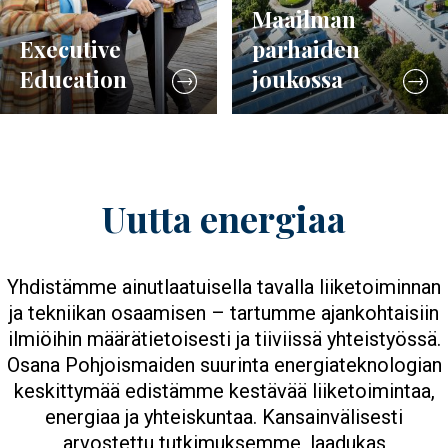
Maailman
Executive
parhaiden
Education
joukossa
Uutta energiaa
Yhdistämme ainutlaatuisella tavalla liiketoiminnan
ja tekniikan osaamisen – tartumme ajankohtaisiin
ilmiöihin määrätietoisesti ja tiiviissä yhteistyössä.
Osana Pohjoismaiden suurinta energiateknologian
keskittymää edistämme kestävää liiketoimintaa,
energiaa ja yhteiskuntaa. Kansainvälisesti
arvostettu tutkimuksemme, laadukas