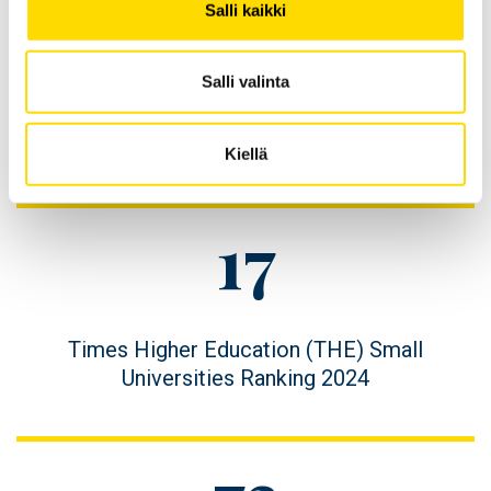
Figure
1.
Salli kaikki
Salli valinta
value
Figure
tutkimuksen laadussa Suomessa (THE WUR
description
2026)
Kiellä
Figure
17
value
Figure
Times Higher Education (THE) Small
description
Universities Ranking 2024