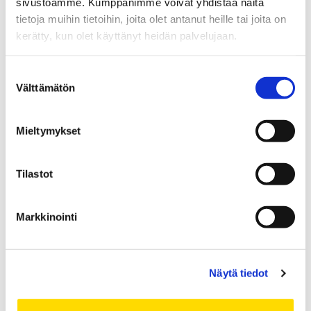
sivustoamme. Kumppanimme voivat yhdistää näitä
Figure
43
tietoja muihin tietoihin, joita olet antanut heille tai joita on
kerätty, kun olet käyttänyt heidän palvelujaan.
Suostumuksen
value
Figure
Shanghai Global Ranking of Academic Subjects
Välttämätön
valinta
description
(GRAS) 2025: Business Administration
Mieltymykset
Figure
2.
Tilastot
Markkinointi
value
Figure
liiketaloustieteessä suomalaisista yliopistoista
description
(Shanghai GRAS 2025)
Näytä tiedot