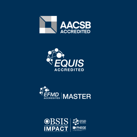
Image
Image
Image
Image