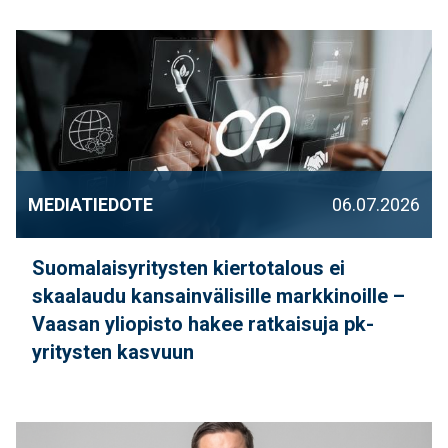
MEDIATIEDOTE
06.07.2026
Suomalaisyritysten kiertotalous ei
skaalaudu kansainvälisille markkinoille –
Vaasan yliopisto hakee ratkaisuja pk-
yritysten kasvuun