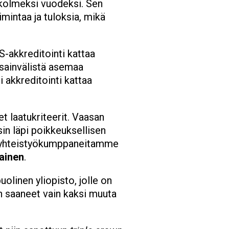
 kolmeksi vuodeksi. Sen
imintaa ja tuloksia, mikä
S-akkreditointi kattaa
nsainvälistä asemaa
 akkreditointi kattaa
t laatukriteerit. Vaasan
in läpi poikkeuksellisen
kä yhteistyökumppaneitamme
ainen
.
inen yliopisto, jolle on
 saaneet vain kaksi muuta