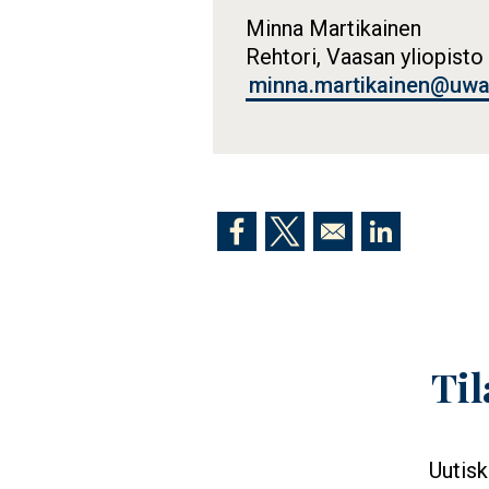
Minna Martikainen
Rehtori, Vaasan yliopisto
minna.martikainen@uwas
Opens in a new window
Opens in a new window
Opens in a n
Til
Uutisk