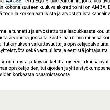
ekä
AACSB
- että EQUIS-akkreditoinnit, jotka kuuluv
n kokonaisuuteen kuuluva akkreditointi on AMBA. 
tä todella korkealaatuisista ja arvostetuista kansainv
alla tunnettu ja arvostettu tae laadukkaasta koulut
llista arviointia, jossa tarkastellaan muun muassa ko
 tutkimuksen vaikuttavuutta ja opiskelijapalveluita.
yhteistyötä sekä vastuullista ja eettistä johtajuutta.
sitoutumista jatkuvaan kehittämiseen ja kansainväli
maa opiskelijoiden, tutkijoiden ja yhteistyökumppa
uneiden korkeasta osaamistasosta.