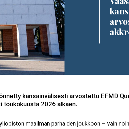
Vaas
kansa
arvo
akkr
yönnetty kansainvälisesti arvostettu EFMD Q
ti toukokuusta 2026 alkaen.
yliopiston maailman parhaiden joukkoon – vain noi