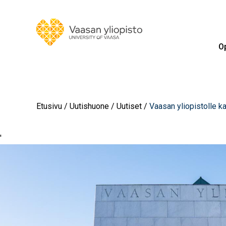
Op
Etusivu
Uutishuone
Uutiset
Vaasan yliopistolle ka
'
Image