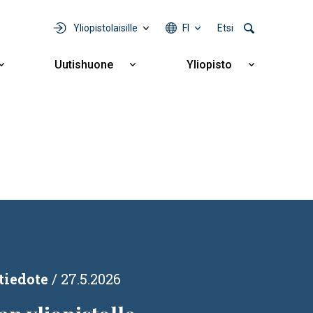
Yliopistolaisille
FI
Etsi
Uutishuone
Yliopisto
Näytä
Näytä
Näytä
alavalikko
alavalikko
alavalikko
Yhteistyö
Uutishuone
Yliopisto
tiedote
27.5.2026