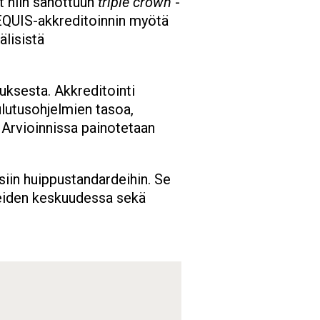
at niin sanottuun
triple crown
-
EQUIS-akkreditoinnin myötä
älisistä
uksesta. Akkreditointi
ulutusohjelmien tasoa,
 Arvioinnissa painotetaan
siin huippustandardeihin. Se
neiden keskuudessa sekä