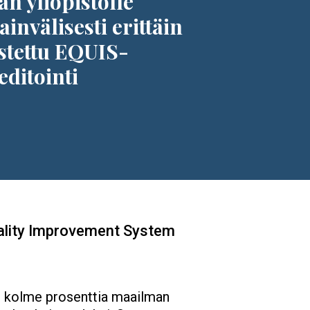
an yliopistolle
invälisesti erittäin
stettu EQUIS-
editointi
uality Improvement System
n kolme prosenttia maailman