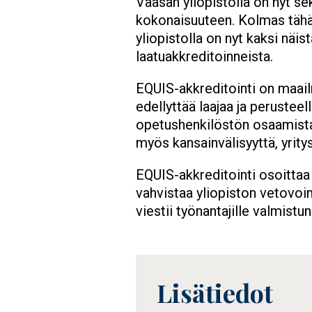
Vaasan yliopistolla on nyt s
kokonaisuuteen. Kolmas tähä
yliopistolla on nyt kaksi näis
laatuakkreditoinneista.
EQUIS-akkreditointi on maailm
edellyttää laajaa ja perustee
opetushenkilöstön osaamista,
myös kansainvälisyyttä, yritys
EQUIS-akkreditointi osoittaa 
vahvistaa yliopiston vetovoi
viestii työnantajille valmist
Lisätiedot
Tietolaatikko