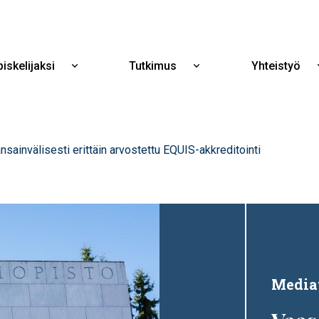
Hyppää
pääsisältöön
iskelijaksi
Tutkimus
Yhteistyö
Näytä
Näytä
alavalikko
alavalikko
Opiskelijaksi
Tutkimus
nsainvälisesti erittäin arvostettu EQUIS-akkreditointi
Media