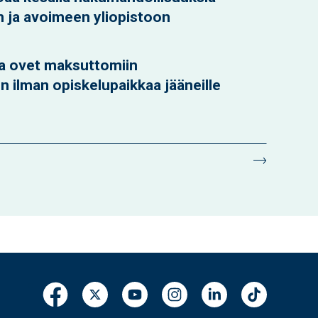
n ja avoimeen yliopistoon
aa ovet maksuttomiin
n ilman opiskelupaikkaa jääneille