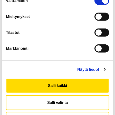
Välttämätön
valinta
Tuotantotalous
Mieltymykset
Industrial Systems Analytics, DI
Strategic Project Management (Seinäjoki), DI
Tilastot
Markkinointi
Näytä tiedot
Salli kaikki
Salli valinta