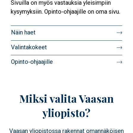
Sivuilla on myös vastauksia yleisimpiin
kysymyksiin. Opinto-ohjaajille on oma sivu.
Banner
Näin haet
target
Valintakokeet
Opinto-ohjaajille
Miksi valita Vaasan
yliopisto?
Vaasan yliopistossa rakennat omannäköisen