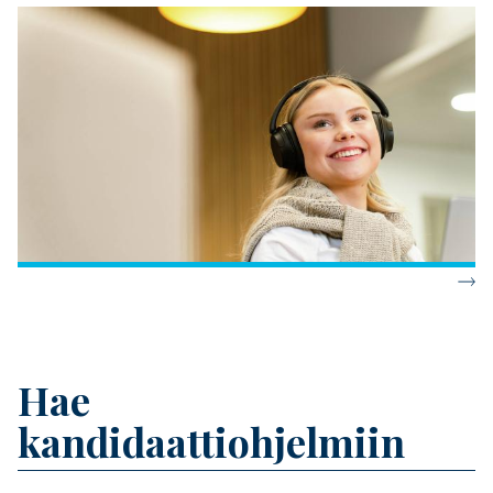
Banner
Hae
Title
kandidaattiohjelmiin