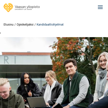
Hyppää
pääsisältöön
Ope
mai
navi
Etusivu
Opiskelijaksi
Kandidaattiohjelmat
'
Image