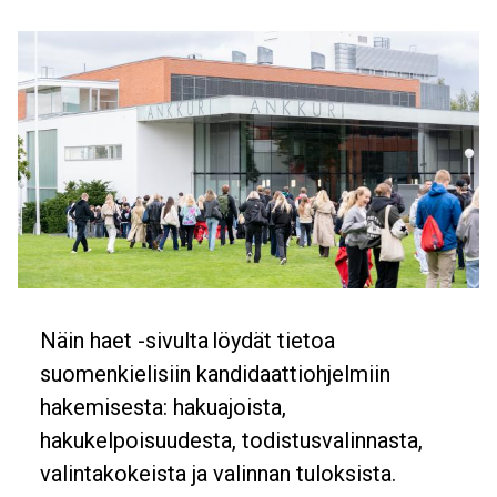
Feature image
Banner
Näin haet -sivulta löydät tietoa
Description
suomenkielisiin kandidaattiohjelmiin
hakemisesta: hakuajoista,
hakukelpoisuudesta, todistusvalinnasta,
valintakokeista ja valinnan tuloksista.