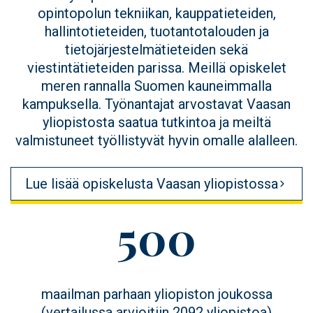
opintopolun tekniikan, kauppatieteiden,
hallintotieteiden, tuotantotalouden ja
tietojärjestelmätieteiden sekä
viestintätieteiden parissa. Meillä opiskelet
meren rannalla Suomen kauneimmalla
kampuksella. Työnantajat arvostavat Vaasan
yliopistosta saatua tutkintoa ja meiltä
valmistuneet työllistyvät hyvin omalle alalleen.
Lue lisää opiskelusta Vaasan yliopistossa
Figure
500
value
Figure
maailman parhaan yliopiston joukossa
description
(vertailussa arvioitiin 2092 yliopistoa)