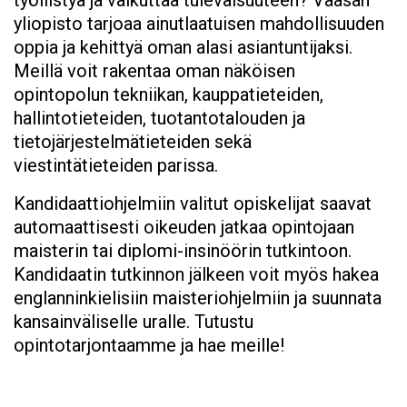
työllistyä ja vaikuttaa tulevaisuuteen? Vaasan
yliopisto tarjoaa ainutlaatuisen mahdollisuuden
oppia ja kehittyä oman alasi asiantuntijaksi.
Meillä voit rakentaa oman näköisen
opintopolun tekniikan, kauppatieteiden,
hallintotieteiden, tuotantotalouden ja
tietojärjestelmätieteiden sekä
viestintätieteiden parissa.
Kandidaattiohjelmiin valitut opiskelijat saavat
automaattisesti oikeuden jatkaa opintojaan
maisterin tai diplomi-insinöörin tutkintoon.
Kandidaatin tutkinnon jälkeen voit myös hakea
englanninkielisiin maisteriohjelmiin ja suunnata
kansainväliselle uralle. Tutustu
opintotarjontaamme ja hae meille!