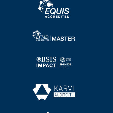
Image
Image
Image
Image