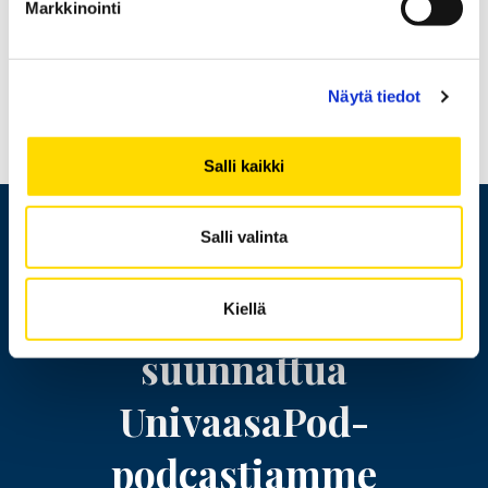
Figure
94 %
Markkinointi
value
Figure
on työelämässä vuosi valmistumisen jälkeen
Näytä tiedot
description
(perustuu vuoden 2023 sijoittumisseurantaan)
Salli kaikki
Salli valinta
PODCAST
Kuuntele hakijoille
Kiellä
suunnattua
UnivaasaPod-
podcastiamme