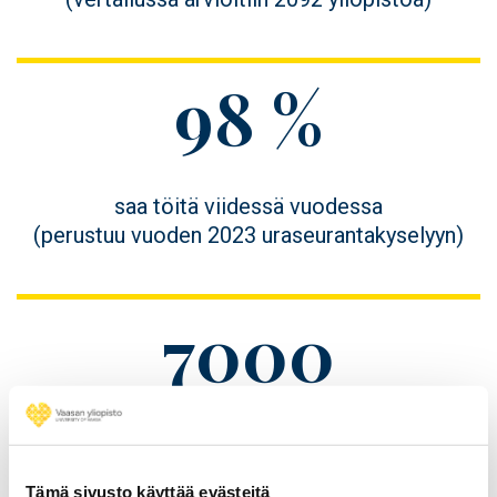
Figure
98 %
value
Figure
saa töitä viidessä vuodessa
description
(perustuu vuoden 2023 uraseurantakyselyyn)
Figure
7000
value
Figure
uutta opiskelijakaveria
description
Tämä sivusto käyttää evästeitä