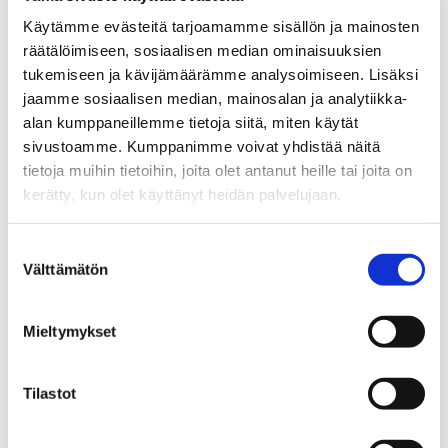
Figure
5.
Käytämme evästeitä tarjoamamme sisällön ja mainosten
räätälöimiseen, sosiaalisen median ominaisuuksien
tukemiseen ja kävijämäärämme analysoimiseen. Lisäksi
jaamme sosiaalisen median, mainosalan ja analytiikka-
value
alan kumppaneillemme tietoja siitä, miten käytät
Figure
vastaantulija on opiskelija
sivustoamme. Kumppanimme voivat yhdistää näitä
description
tietoja muihin tietoihin, joita olet antanut heille tai joita on
kerätty, kun olet käyttänyt heidän palvelujaan.
Figure
93 %
Suostumuksen
Välttämätön
valinta
value
Figure
on töissä vuosi valmistumisen jälkeen
Mieltymykset
description
(perustuu vuoden 2023 sijoittumisseurantaan)
Tilastot