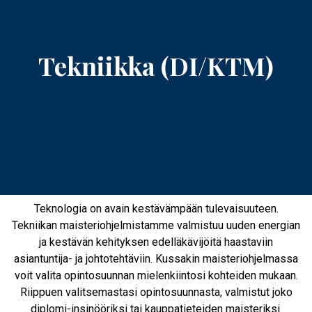
Tekniikka (DI/KTM)
Teknologia on avain kestävämpään tulevaisuuteen.
Tekniikan maisteriohjelmistamme valmistuu uuden energian
ja kestävän kehityksen edelläkävijöitä haastaviin
asiantuntija- ja johtotehtäviin. Kussakin maisteriohjelmassa
voit valita opintosuunnan mielenkiintosi kohteiden mukaan.
Riippuen valitsemastasi opintosuunnasta, valmistut joko
diplomi-insinööriksi tai kauppatieteiden maisteriksi.