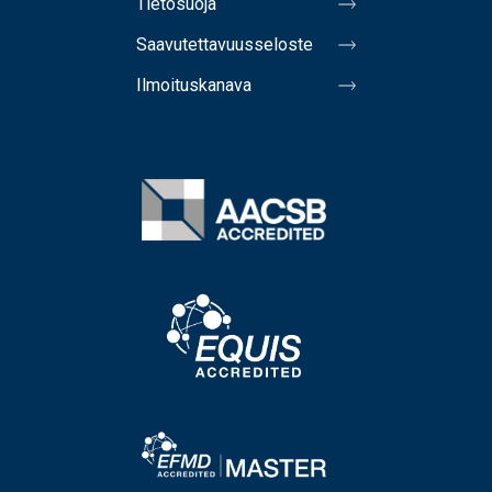
Tietosuoja
Saavutettavuusseloste
Ilmoituskanava
Image
Image
Image