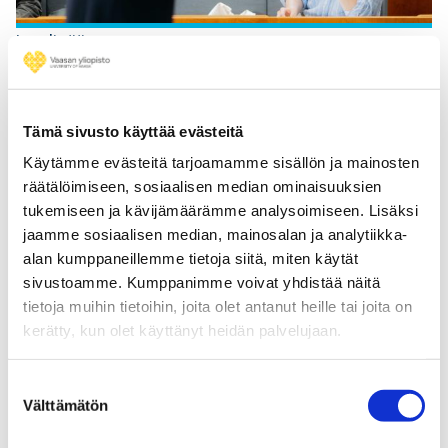
Lue lisää
Tämä sivusto käyttää evästeitä
Artificial Intelligence for Accounting and Finance
Käytämme evästeitä tarjoamamme sisällön ja mainosten
räätälöimiseen, sosiaalisen median ominaisuuksien
tukemiseen ja kävijämäärämme analysoimiseen. Lisäksi
UUTTA
jaamme sosiaalisen median, mainosalan ja analytiikka-
alan kumppaneillemme tietoja siitä, miten käytät
sivustoamme. Kumppanimme voivat yhdistää näitä
tietoja muihin tietoihin, joita olet antanut heille tai joita on
kerätty, kun olet käyttänyt heidän palvelujaan.
Suostumuksen
Välttämätön
valinta