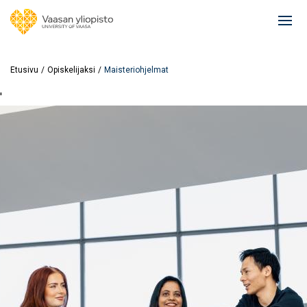
Hyppää
pääsisältöön
Ope
mai
navi
Etusivu
Opiskelijaksi
Maisteriohjelmat
'
Image