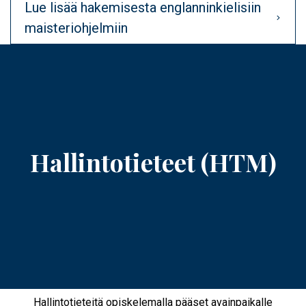
Lue lisää hakemisesta englanninkielisiin
maisteriohjelmiin
Hallintotieteet (HTM)
Hallintotieteitä opiskelemalla pääset avainpaikalle