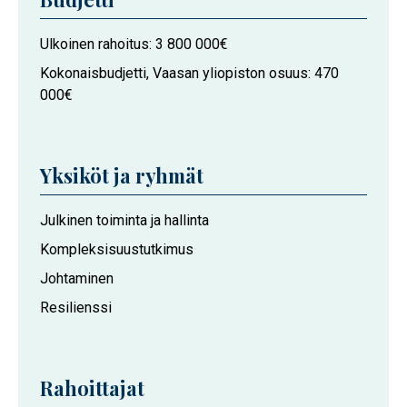
Ulkoinen rahoitus
3 800 000€
Kokonaisbudjetti, Vaasan yliopiston osuus
470
000€
Yksiköt ja ryhmät
Hankkeeseen
Julkinen toiminta ja hallinta
osallistuvat
Kompleksisuustutkimus
Vaasan
Johtaminen
yliopiston
toimijat
Resilienssi
Rahoittajat