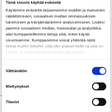
Vaasan yliopisto
Tämä sivusto käyttää evästeitä
Tampereen yliopisto
Käytämme evästeitä tarjoamamme sisällön ja mainosten
räätälöimiseen, sosiaalisen median ominaisuuksien
Itä-Suomen yliopisto
tukemiseen ja kävijämäärämme analysoimiseen. Lisäksi
Terveyden ja hyvinvoinnin laitos THL
jaamme sosiaalisen median, mainosalan ja analytiikka-
Demos Helsinki
alan kumppaneillemme tietoja siitä, miten käytät
sivustoamme. Kumppanimme voivat yhdistää näitä
tietoja muihin tietoihin, joita olet antanut heille tai joita on
kerätty, kun olet käyttänyt heidän palvelujaan.
Suostumuksen
Välttämätön
valinta
Mieltymykset
Hankkeen kuvaus
Tilastot
Tulevaisuuden terveyskriisit ymmärretään hankkeessa