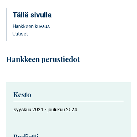
Tällä sivulla
Hankkeen kuvaus
Uutiset
Hankkeen perustiedot
Kesto
Hankkeen
syyskuu 2021
-
joulukuu 2024
kesto
Budjetti