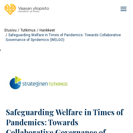
Hyppää
pääsisältöön
Ope
mai
navi
Etusivu
Tutkimus
Hankkeet
Safeguarding Welfare in Times of Pandemics: Towards Collaborative
Governance of Syndemics (WELGO)
'
Safeguarding Welfare in Times of
Pandemics: Towards
Collaborative Governance of