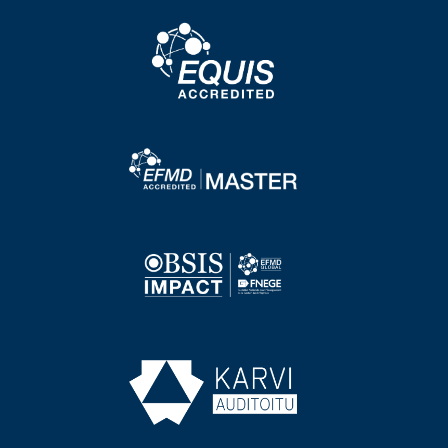
Image
Image
Image
Image