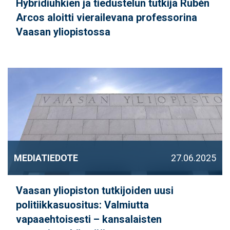
Hybridiuhkien ja tiedustelun tutkija Rubén
Arcos aloitti vierailevana professorina
Vaasan yliopistossa
MEDIATIEDOTE
27.06.2025
Vaasan yliopiston tutkijoiden uusi
politiikkasuositus: Valmiutta
vapaaehtoisesti – kansalaisten