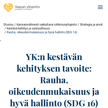
Hyppää
pääsisältöön
Ope
mai
navi
Etusivu
Kansainvälisesti vaikuttava tutkimusyliopisto
Strategia ja arvot
Kestävä kehitys ja vastuullisuus
Rauha, oikeudenmukaisuus ja hyvä hallinto (SDG 16)
'
YK:n kestävän
kehityksen tavoite:
Rauha,
oikeudenmukaisuus ja
hyvä hallinto (SDG 16)