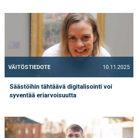
VÄITÖSTIEDOTE
10.11.2025
Säästöihin tähtäävä digitalisointi voi
syventää eriarvoisuutta