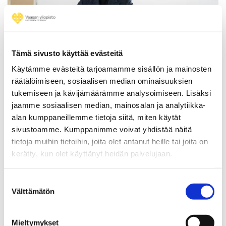
VÄITÖSTIEDOTE
02.06.2025
Tämä sivusto käyttää evästeitä
Käytämme evästeitä tarjoamamme sisällön ja mainosten
räätälöimiseen, sosiaalisen median ominaisuuksien
Kriisinhallinta ei ole vain valtion tehtävä –
tukemiseen ja kävijämäärämme analysoimiseen. Lisäksi
kansalaisten ja median roolit kaipaavat
jaamme sosiaalisen median, mainosalan ja analytiikka-
tarkempaa määrittelyä
alan kumppaneillemme tietoja siitä, miten käytät
sivustoamme. Kumppanimme voivat yhdistää näitä
tietoja muihin tietoihin, joita olet antanut heille tai joita on
kerätty, kun olet käyttänyt heidän palvelujaan.
Suostumuksen
Välttämätön
valinta
Mieltymykset