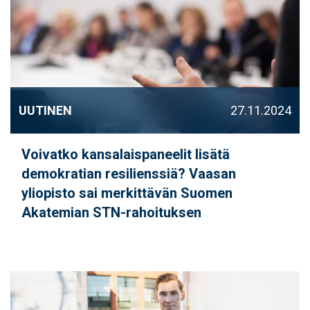
UUTINEN
27.11.2024
Voivatko kansalaispaneelit lisätä
demokratian resilienssiä? Vaasan
yliopisto sai merkittävän Suomen
Akatemian STN-rahoituksen