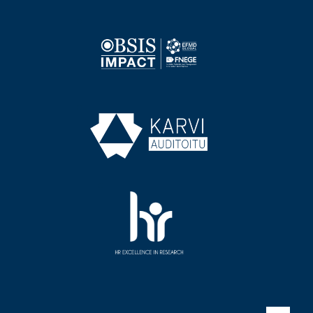
Image
Image
Image