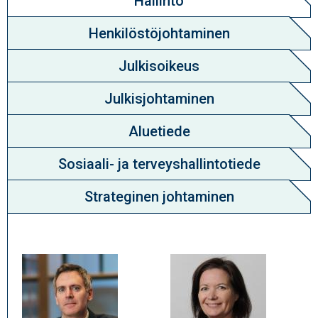
Hallinto
Henkilöstöjohtaminen
Julkisoikeus
Julkisjohtaminen
Aluetiede
Sosiaali- ja terveyshallintotiede
Strateginen johtaminen
Profiilikuva
Profiilikuva