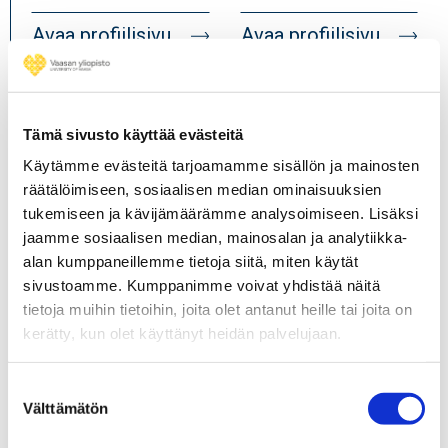
Avaa profiilisivu
Avaa profiilisivu
Profiilikuva
Profiilikuva
Tämä sivusto käyttää evästeitä
Käytämme evästeitä tarjoamamme sisällön ja mainosten
räätälöimiseen, sosiaalisen median ominaisuuksien
tukemiseen ja kävijämäärämme analysoimiseen. Lisäksi
jaamme sosiaalisen median, mainosalan ja analytiikka-
alan kumppaneillemme tietoja siitä, miten käytät
Tiina Jokinen
sivustoamme. Kumppanimme voivat yhdistää näitä
Niina Mäntylä
tietoja muihin tietoihin, joita olet antanut heille tai joita on
Asiantuntija,
kerätty, kun olet käyttänyt heidän palvelujaan.
Professori,
hallintopalvelut
julkisoikeus
Suostumuksen
Yliopistopalvelut /
Välttämätön
valinta
Johtamisen yksikkö
Akateemisten