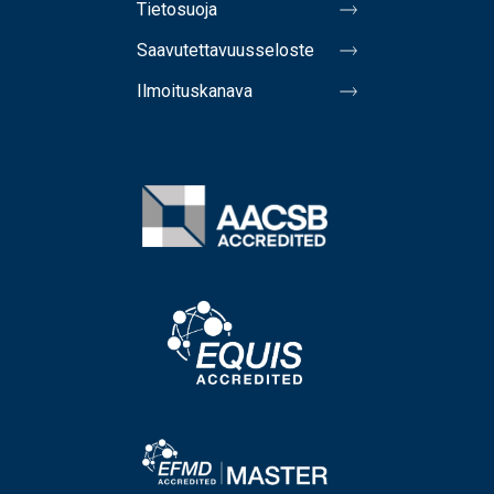
Tietosuoja
Saavutettavuusseloste
Ilmoituskanava
Image
Image
Image