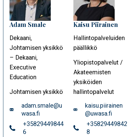
Adam Smale
Kaisu Piirainen
Dekaani,
Hallintopalveluiden
Johtamisen yksikkö
päällikkö
– Dekaani,
Yliopistopalvelut /
Executive
Akateemisten
Education
yksiköiden
Johtamisen yksikkö
hallintopalvelut
Sähköposti
adam.smale@u
Sähköposti
kaisu.piirainen
wasa.fi
@uwasa.fi
Puhelin
+35829449844
Puhelin
+35829449842
6
8