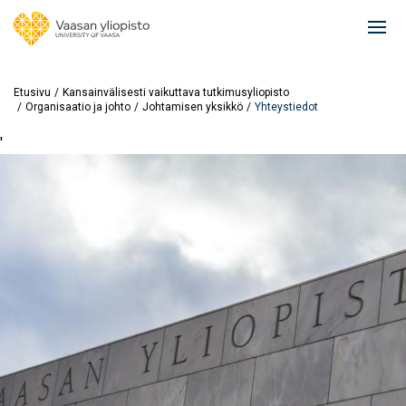
Hyppää
pääsisältöön
Ope
mai
navi
Etusivu
Kansainvälisesti vaikuttava tutkimusyliopisto
Organisaatio ja johto
Johtamisen yksikkö
Yhteystiedot
'
Image