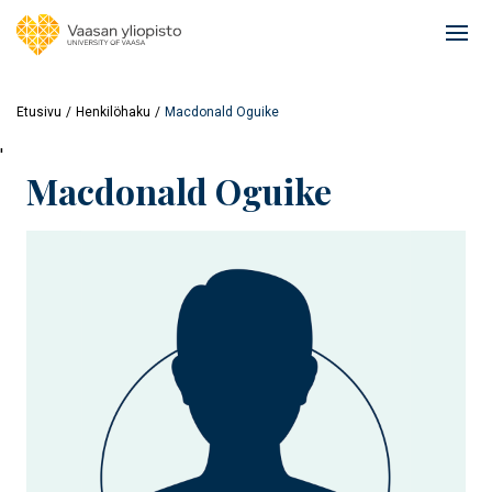
Hyppää
pääsisältöön
Ope
mai
navi
Etusivu
Henkilöhaku
Macdonald Oguike
'
Macdonald Oguike