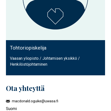
Tohtoriopiskelija
Vaasan yliopisto / Johtamisen yksikkö /
Henkilöstöjohtaminen
Ota yhteyttä
macdonald.oguike@uwasa.fi
Suomi