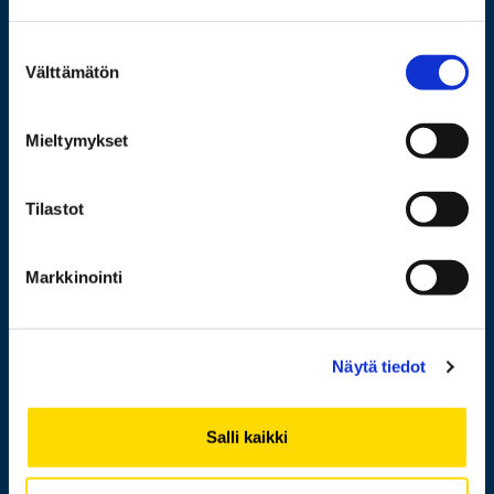
Wolffintie 32
FI-65200 Vaasa PL 700
Suostumuksen
65101 Vaasa
Välttämätön
valinta
Lisää yhteystietoja
Mieltymykset
Tilastot
Opiskelijaksi
Tutkimus
Markkinointi
Yhteistyö
Uutishuone
Näytä tiedot
Yliopisto
Salli kaikki
Henkilöhaku