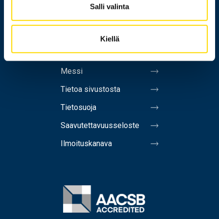
Salli valinta
Yhteystiedot
Laskutusosoite
Kiellä
Medialle
Messi
Tietoa sivustosta
Tietosuoja
Saavutettavuusseloste
Ilmoituskanava
Image