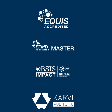
Image
Image
Image
Image