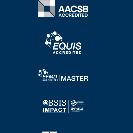
Image
Image
Image
Image