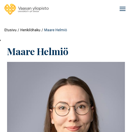
Hyppää
pääsisältöön
Ope
mai
navi
Etusivu
Henkilöhaku
Maare Helmiö
'
Maare Helmiö