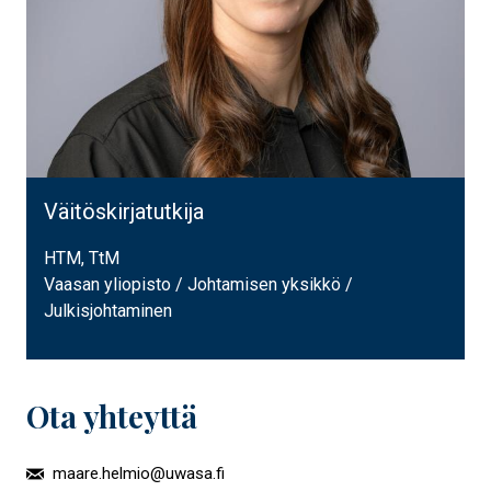
Väitöskirjatutkija
HTM, TtM
Vaasan yliopisto / Johtamisen yksikkö /
Julkisjohtaminen
Ota yhteyttä
maare.helmio@uwasa.fi