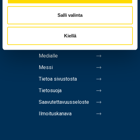
Salli valinta
Henkilöhaku
Yhteystiedot
Kiellä
Laskutusosoite
Medialle
Messi
Tietoa sivustosta
Tietosuoja
Saavutettavuusseloste
Ilmoituskanava