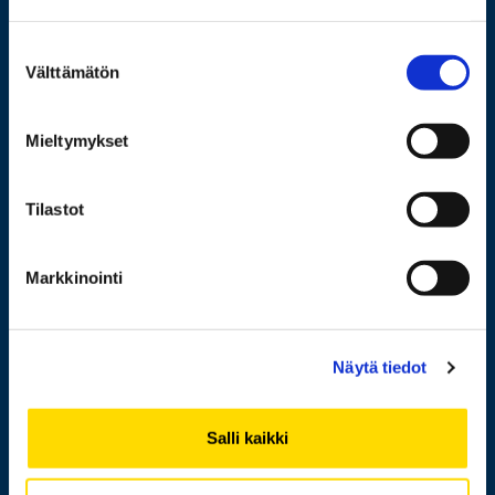
Wolffintie 32
FI-65200 Vaasa PL 700
Suostumuksen
65101 Vaasa
Välttämätön
valinta
Lisää yhteystietoja
Mieltymykset
Tilastot
Opiskelijaksi
Tutkimus
Markkinointi
Yhteistyö
Uutishuone
Näytä tiedot
Yliopisto
Salli kaikki
Henkilöhaku