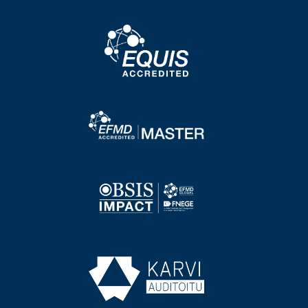
Image
Image
Image
Image