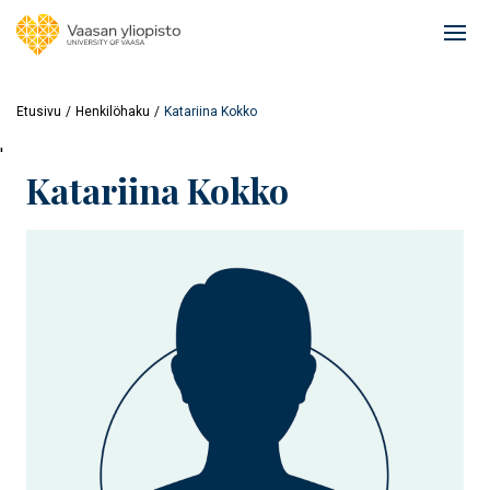
Hyppää
pääsisältöön
Ope
mai
navi
Etusivu
Henkilöhaku
Katariina Kokko
'
Katariina Kokko