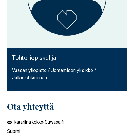
Tohtoriopiskelija
Vaasan yliopisto / Johtamisen yksikkö /
Julkisjohtaminen
Ota yhteyttä
katariina.kokko@uwasa.fi
Suomi