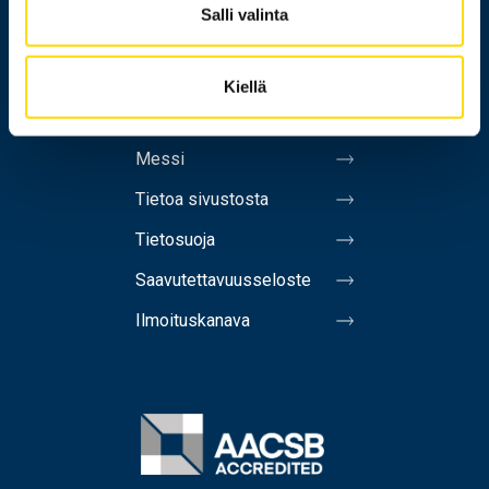
Salli valinta
Yhteystiedot
Laskutusosoite
Kiellä
Medialle
Messi
Tietoa sivustosta
Tietosuoja
Saavutettavuusseloste
Ilmoituskanava
Image