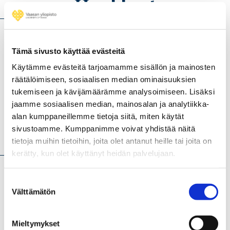
Hankkeet
Tekoälyjohtajat: Innovaatioedelläkävijyyttä tutkimassa
Tämä sivusto käyttää evästeitä
ja kehittämässä (2025 - 2027)
Käytämme evästeitä tarjoamamme sisällön ja mainosten
Selviytymisestä uudistumiseen: Oppimisen ja
räätälöimiseen, sosiaalisen median ominaisuuksien
innovoinnin johtaminen työpaikan kriisissä (UUDIS)
tukemiseen ja kävijämäärämme analysoimiseen. Lisäksi
(2023 - 2024)
jaamme sosiaalisen median, mainosalan ja analytiikka-
alan kumppaneillemme tietoja siitä, miten käytät
sivustoamme. Kumppanimme voivat yhdistää näitä
Uutiset
tietoja muihin tietoihin, joita olet antanut heille tai joita on
kerätty, kun olet käyttänyt heidän palvelujaan.
Suostumuksen
Välttämätön
valinta
Mieltymykset