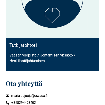
Tutkijatohtori
Vaasan yliopisto / Johtamisen yksikkö /
Henkilöstöjohtaminen
Ota yhteyttä
maria.pajuoja@uwasa.fi
+358294498402