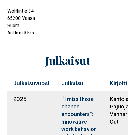
Wolffintie 34
65200
Vaasa
Suomi
Ankkuri 3.krs
Julkaisut
Julkaisuvuosi
Julkaisu
Kirjoittaja
2025
Kantola, J
“I miss those
Pajuoja, M
chance
Vanharant
encounters”:
Outi
Innovative
work behavior