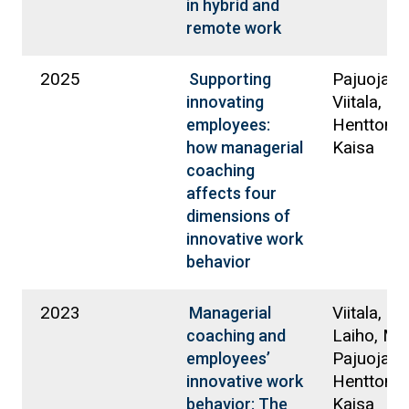
in hybrid and
remote work
2025
Pajuoja, M
Supporting
Viitala, Rii
innovating
Henttonen
employees:
Kaisa
how managerial
coaching
affects four
dimensions of
innovative work
behavior
2023
Viitala, Rii
Managerial
Laiho, Maa
coaching and
Pajuoja, M
employees’
Henttonen
innovative work
Kaisa
behavior: The