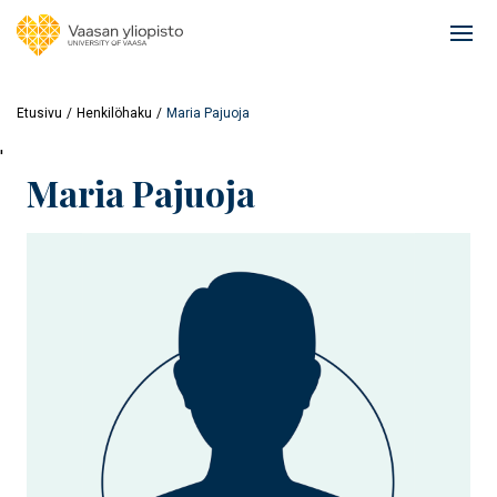
Hyppää
pääsisältöön
Ope
mai
navi
Etusivu
Henkilöhaku
Maria Pajuoja
'
Maria Pajuoja