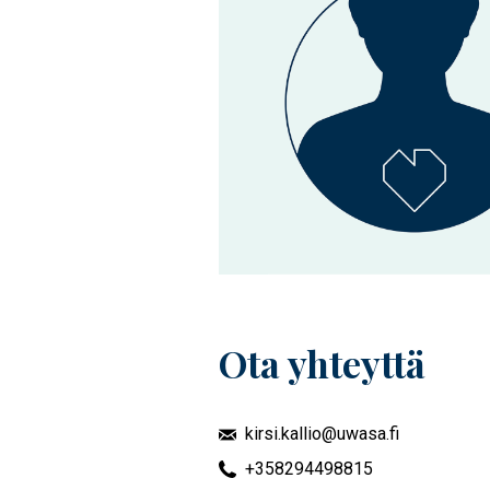
Ota yhteyttä
kirsi.kallio@uwasa.fi
+358294498815