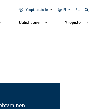
Yliopistolaisille
FI
Etsi
Uutishuone
Yliopisto
Näytä
Näytä
Näytä
alavalikko
alavalikko
alavalikko
Yhteistyö
Uutishuone
Yliopisto
öjohtaminen