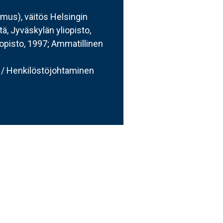
imus), väitös Helsingin
ä, Jyväskylän yliopisto,
iopisto, 1997; Ammatillinen
 / Henkilöstöjohtaminen