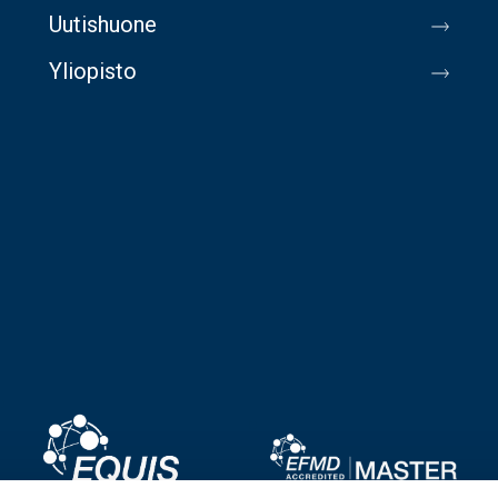
Uutishuone
Yliopisto
Image
Image