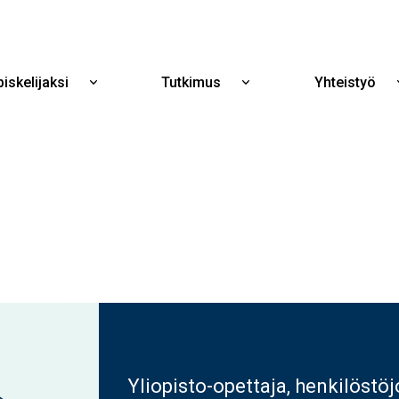
Hyppää
pääsisältöön
iskelijaksi
Tutkimus
Yhteistyö
Näytä
Näytä
alavalikko
alavalikko
Opiskelijaksi
Tutkimus
Yliopisto-opettaja, henkilöst