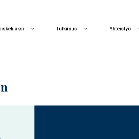
Hyppää
pääsisältöön
iskelijaksi
Tutkimus
Yhteistyö
Näytä
Näytä
alavalikko
alavalikko
Opiskelijaksi
Tutkimus
en