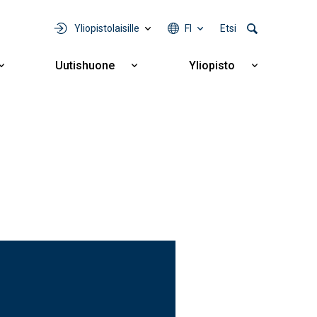
Yliopistolaisille
FI
Etsi
Uutishuone
Yliopisto
Näytä
Näytä
Näytä
alavalikko
alavalikko
alavalikko
Yhteistyö
Uutishuone
Yliopisto