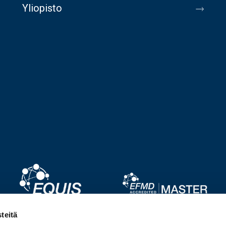
Yliopisto
Image
Image
teitä