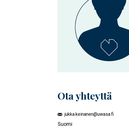
Ota yhteyttä
jukka.keinanen@uwasa.fi
Suomi