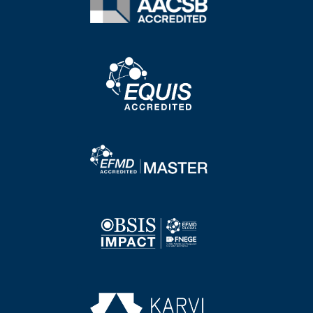
Image
Image
Image
Image