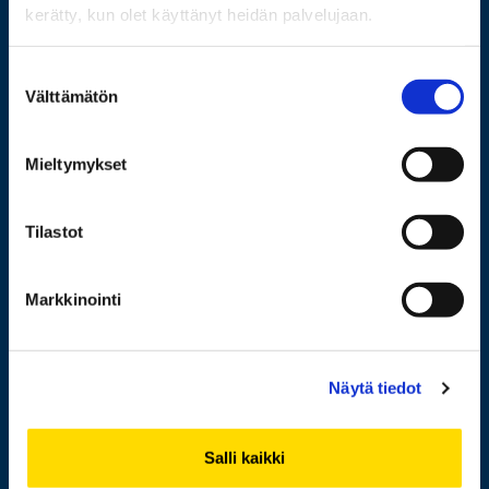
kerätty, kun olet käyttänyt heidän palvelujaan.
Wolffintie 32
Suostumuksen
FI-65200 Vaasa PL 700
Välttämätön
valinta
65101 Vaasa
Mieltymykset
Lisää yhteystietoja
Tilastot
Opiskelijaksi
Markkinointi
Tutkimus
Yhteistyö
Näytä tiedot
Uutishuone
Yliopisto
Salli kaikki