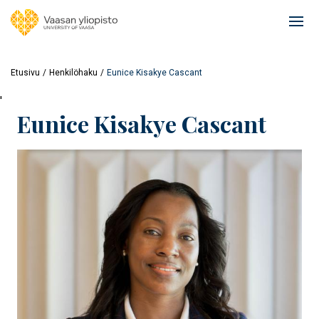
Hyppää
pääsisältöön
Ope
mai
navi
Etusivu
Henkilöhaku
Eunice Kisakye Cascant
'
Eunice Kisakye Cascant