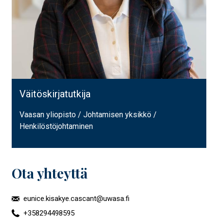
Väitöskirjatutkija
Vaasan yliopisto / Johtamisen yksikkö /
Henkilöstöjohtaminen
Ota yhteyttä
eunice.kisakye.cascant@uwasa.fi
+358294498595