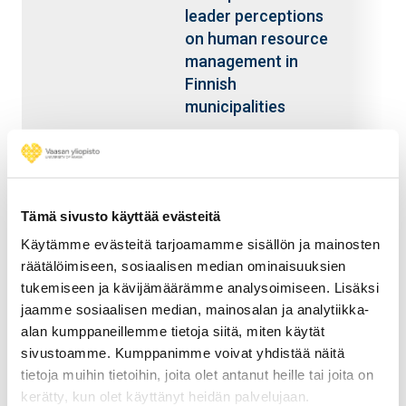
leader perceptions
on human resource
management in
Finnish
municipalities
2023
Lehto
Vertaisarviointi
tieteellisyyden
portinvartijana
Tämä sivusto käyttää evästeitä
Käytämme evästeitä tarjoamamme sisällön ja mainosten
2023
Lehto
Rohkeudesta ja
räätälöimiseen, sosiaalisen median ominaisuuksien
rajojen hallinnasta
tukemiseen ja kävijämäärämme analysoimiseen. Lisäksi
jaamme sosiaalisen median, mainosalan ja analytiikka-
alan kumppaneillemme tietoja siitä, miten käytät
sivustoamme. Kumppanimme voivat yhdistää näitä
Sivutus
Sivu 1
Seuraava sivu
››
tietoja muihin tietoihin, joita olet antanut heille tai joita on
kerätty, kun olet käyttänyt heidän palvelujaan.