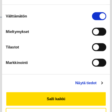
Uutiset
Suostumuksen
Välttämätön
valinta
Mieltymykset
Tilastot
Markkinointi
UUTINEN
19.06.2023
Näytä tiedot
Vaasan yliopistolla kahden
tiedejulkaisun päätoimittajuus
Salli kaikki