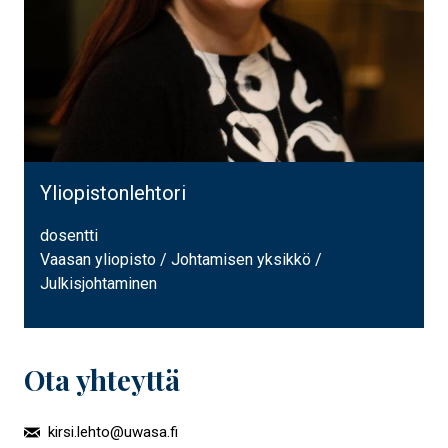
Yliopistonlehtori
dosentti
Vaasan yliopisto / Johtamisen yksikkö /
Julkisjohtaminen
Ota yhteyttä
kirsi.lehto@uwasa.fi