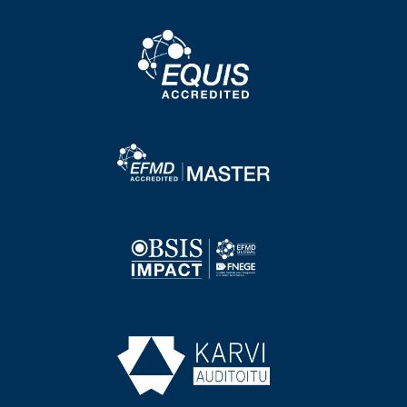
Image
Image
Image
Image