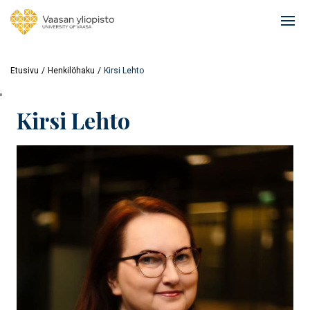
Hyppää
pääsisältöön
Ope
mai
navi
Etusivu
Henkilöhaku
Kirsi Lehto
'
Kirsi Lehto