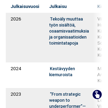
Julkaisuvuosi
Julkaisu
Kirjo
2026
Vilpp
Tekoäly muuttaa
Hann
työn sisältöä,
Känsä
osaamisvaatimuksia
Kanga
ja organisaatioiden
Söde
toimintatapoja
Kati;
Kirsi
2024
Mäen
Kestävyyden
Antti
kiemuroista
Kirsi
2023
Kanto
“From strategic
Lehto
weapon to
Viital
underperformer”—