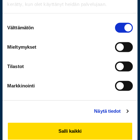
kerätty, kun olet käyttänyt heidän palvelujaan.
Wolffintie 32
Suostumuksen
FI-65200 Vaasa PL 700
Välttämätön
valinta
65101 Vaasa
Mieltymykset
Lisää yhteystietoja
Tilastot
Opiskelijaksi
Markkinointi
Tutkimus
Yhteistyö
Näytä tiedot
Uutishuone
Yliopisto
Salli kaikki