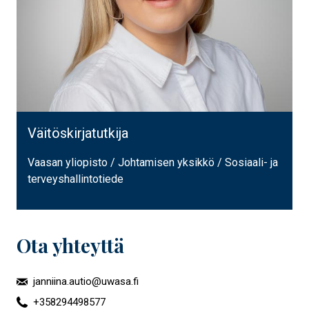
Väitöskirjatutkija
Vaasan yliopisto / Johtamisen yksikkö / Sosiaali- ja
terveyshallintotiede
Ota yhteyttä
janniina.autio@uwasa.fi
+358294498577