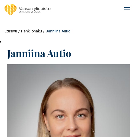
Hyppää
pääsisältöön
Ope
mai
navi
Etusivu
Henkilöhaku
Janniina Autio
'
Janniina Autio