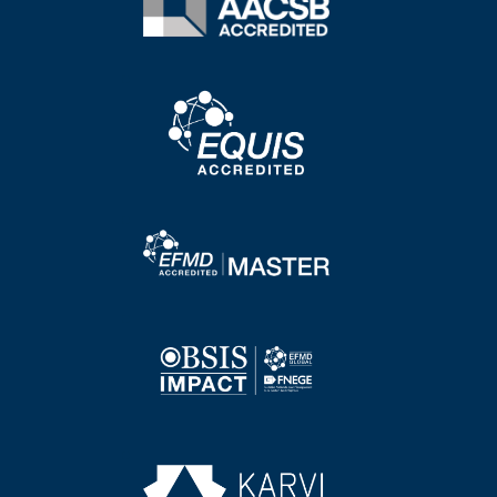
Image
Image
Image
Image