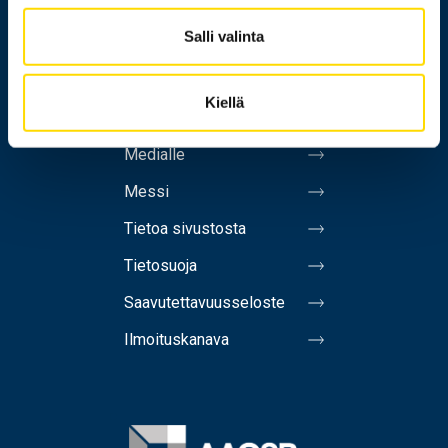
Salli valinta
Henkilöhaku
Yhteystiedot
Kiellä
Laskutusosoite
Medialle
Messi
Tietoa sivustosta
Tietosuoja
Saavutettavuusseloste
Ilmoituskanava
Image