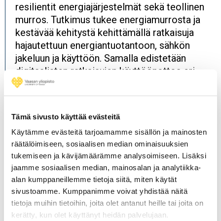
resilientit energiajärjestelmät sekä teollinen
murros. Tutkimus tukee energiamurrosta ja
kestävää kehitystä kehittämällä ratkaisuja
hajautettuun energiantuotantoon, sähkön
jakeluun ja käyttöön. Samalla edistetään
digitaalisten ratkaisujen käyttöönottoa eri
toimialojen arvoketjuissa, mikä lisää
tuottavuutta ja kilpailukykyä.
Tutkimusryhmät:
Tämä sivusto käyttää evästeitä
Käytämme evästeitä tarjoamamme sisällön ja mainosten
Energiasiirtymä ja energiamurros:
räätälöimiseen, sosiaalisen median ominaisuuksien
Kyberfyysiset järjestelmät
tukemiseen ja kävijämäärämme analysoimiseen. Lisäksi
Matemaattinen ja tilastollinen mallintaminen
jaamme sosiaalisen median, mainosalan ja analytiikka-
Networked Value Systems
alan kumppaneillemme tietoja siitä, miten käytät
Tehokkaat polttomoottorit
sivustoamme. Kumppanimme voivat yhdistää näitä
Uusiutuva energia ja rakennettu ympäristö
tietoja muihin tietoihin, joita olet antanut heille tai joita on
Älykkäät sähköjärjestelmät
kerätty, kun olet käyttänyt heidän palvelujaan.