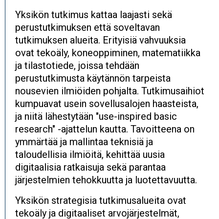
Yksikön tutkimus kattaa laajasti sekä
perustutkimuksen että soveltavan
tutkimuksen alueita. Erityisiä vahvuuksia
ovat tekoäly, koneoppiminen, matematiikka
ja tilastotiede, joissa tehdään
perustutkimusta käytännön tarpeista
nousevien ilmiöiden pohjalta. Tutkimusaihiot
kumpuavat usein sovellusalojen haasteista,
ja niitä lähestytään "use-inspired basic
research" -ajattelun kautta. Tavoitteena on
ymmärtää ja mallintaa teknisiä ja
taloudellisia ilmiöitä, kehittää uusia
digitaalisia ratkaisuja sekä parantaa
järjestelmien tehokkuutta ja luotettavuutta.
Yksikön strategisia tutkimusalueita ovat
tekoäly ja digitaaliset arvojärjestelmät,