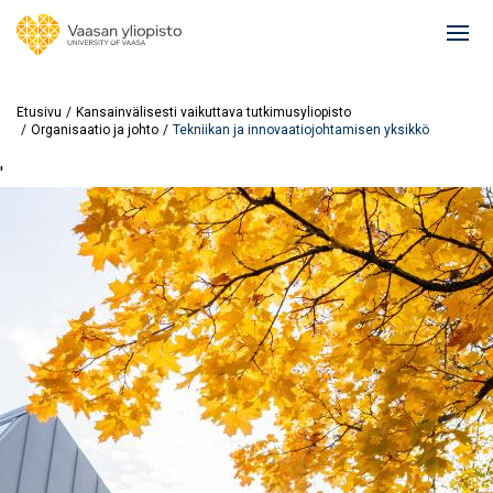
Hyppää
pääsisältöön
Ope
mai
navi
Etusivu
Kansainvälisesti vaikuttava tutkimusyliopisto
Organisaatio ja johto
Tekniikan ja innovaatiojohtamisen yksikkö
'
Image