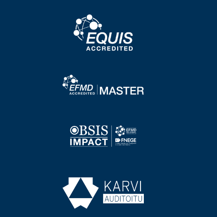
Image
Image
Image
Image