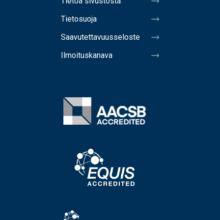
Tietoa sivustosta
Tietosuoja
Saavutettavuusseloste
Ilmoituskanava
Image
Image
Image