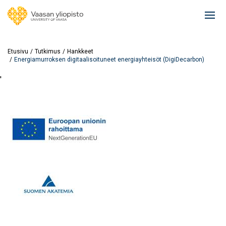
Hyppää
pääsisältöön
Ope
mai
navi
Etusivu
Tutkimus
Hankkeet
Energiamurroksen digitaalisoituneet energiayhteisöt (DigiDecarbon)
'