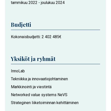
Hankkeen
tammikuu 2022
-
joulukuu 2024
kesto
Budjetti
Kokonaisbudjetti
2 402 485€
Yksiköt ja ryhmät
Hankkeeseen
InnoLab
osallistuvat
Tekniikka ja innovaatiojohtaminen
Vaasan
Markkinointi ja viestintä
yliopiston
toimijat
Networked value systems NeVS
Strateginen liiketoiminnan kehittäminen