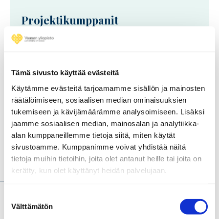
Projektikumppanit
Suomen ympäristökeskus (SYKE)
Vaasan yliopisto
Tämä sivusto käyttää evästeitä
Käytämme evästeitä tarjoamamme sisällön ja mainosten
räätälöimiseen, sosiaalisen median ominaisuuksien
tukemiseen ja kävijämäärämme analysoimiseen. Lisäksi
jaamme sosiaalisen median, mainosalan ja analytiikka-
alan kumppaneillemme tietoja siitä, miten käytät
sivustoamme. Kumppanimme voivat yhdistää näitä
tietoja muihin tietoihin, joita olet antanut heille tai joita on
Hankkeen kuvaus
kerätty, kun olet käyttänyt heidän palvelujaan.
Suostumuksen
Välttämätön
valinta
Kansalaisten toimet energian kuluttajina, pientuottajina ja