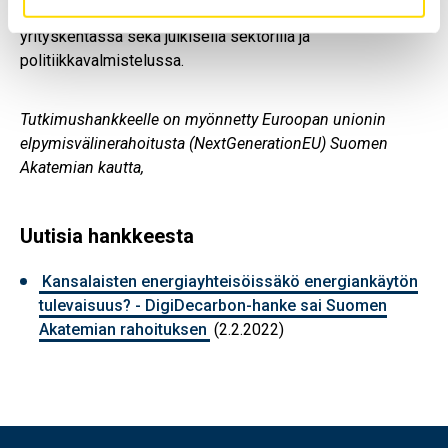
keskeisimmät kansalaisenergian edistäjät yhteisö- ja
yrityskentässä sekä julkisella sektorilla ja
politiikkavalmistelussa.
Tutkimushankkeelle on myönnetty Euroopan unionin
elpymisvälinerahoitusta (NextGenerationEU) Suomen
Akatemian kautta,
Uutisia hankkeesta
Kansalaisten energiayhteisöissäkö energiankäytön
tulevaisuus? - DigiDecarbon-hanke sai Suomen
Akatemian rahoituksen
(2.2.2022)