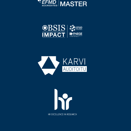
Image
Image
Image