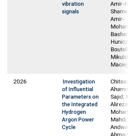
Amir-Hoss
vibration
Shamekhi,
signals
Amir-
Mohamma
Basher, Ab
Hunicz, J
Boutellier,
Mikulski,
Maciej
2026
Chitsaz, I
Investigation
Ahammed
of Influential
Sajid; Kak
Parameters on
Alireza; Sa
the Integrated
Mohamm
Hydrogen
Mahdi;
Argon Power
Andwari, 
Cycle
Ahmad,