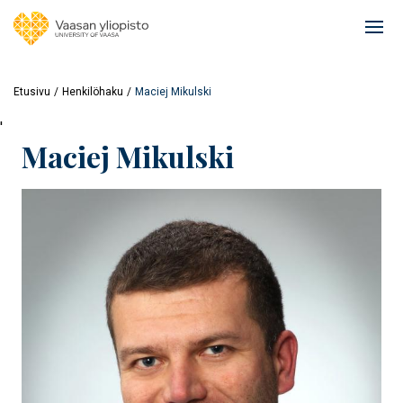
Hyppää
pääsisältöön
Ope
mai
navi
Etusivu
Henkilöhaku
Maciej Mikulski
'
Maciej Mikulski