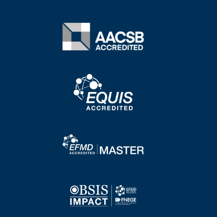
Image
Image
Image
Image