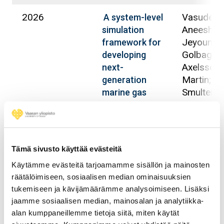
2026
Vasudev,
A system-level
Aneesh; K
simulation
Jeyoung;
framework for
Golbaghi, 
developing
Axelsson,
next-
Martin;
generation
Smulter, B
marine gas
Hyvönen, 
engines
Mikulski,
Maciej
Tämä sivusto käyttää evästeitä
2026
Golbaghi, 
From case-
Käytämme evästeitä tarjoamamme sisällön ja mainosten
Maleki Al
specific to
räätälöimiseen, sosiaalisen median ominaisuuksien
Hamidrez
general tuning:
tukemiseen ja kävijämäärämme analysoimiseen. Lisäksi
Kakoee,
A structured,
jaamme sosiaalisen median, mainosalan ja analytiikka-
Alireza;
system-level
alan kumppaneillemme tietoja siitä, miten käytät
Smulter, B
framework for