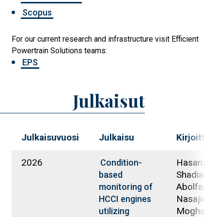
Scopus
For our current research and infrastructure visit Efficient
Powertrain Solutions teams:
EPS
Julkaisut
Julkaisuvuosi
Julkaisu
Kirjoittaja
2026
Hasanzad
Condition-
Shadiani,
based
Abolfazl;
monitoring of
Nasajian
HCCI engines
Moghadd
utilizing