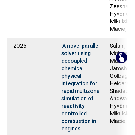
Zeeshan;
Hyvonen, 
Mikulski,
Maciej
2026
Salahi,
A novel parallel
Mohamm
solver using
Mahdi; Mo
decoupled
Jamshid;
chemical–
Golbaghi, 
physical
Heidaraba
integration for
Shadab;
rapid multizone
Andwari, 
simulation of
Hyvönen, 
reactivity
Mikulski,
controlled
Maciej
combustion in
engines