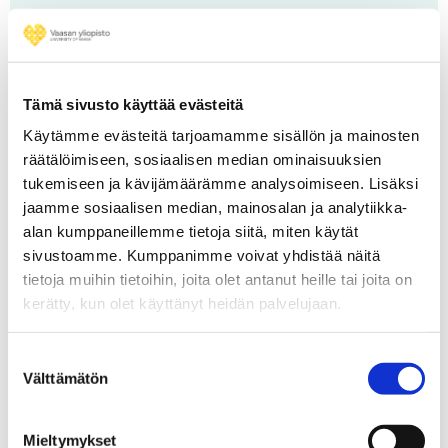
Yhteystiedot
Kristiina Pulakka
Jatkuvan oppimisen palveluvastaava
Tämä sivusto käyttää evästeitä
etunimi.sukunimi@uwasa.fi
Käytämme evästeitä tarjoamamme sisällön ja mainosten
029 449 8457
räätälöimiseen, sosiaalisen median ominaisuuksien
tukemiseen ja kävijämäärämme analysoimiseen. Lisäksi
jaamme sosiaalisen median, mainosalan ja analytiikka-
Marita Katajamäki
alan kumppaneillemme tietoja siitä, miten käytät
Koulutuksen palveluiden assistentti
sivustoamme. Kumppanimme voivat yhdistää näitä
etunimi.sukunimi@uwasa.fi
tietoja muihin tietoihin, joita olet antanut heille tai joita on
029 449 8194
kerätty, kun olet käyttänyt heidän palvelujaan.
Elisa Kauraniemi
Suostumuksen
Koulutuksen palveluiden assistentti
Välttämätön
valinta
etunimi.sukunimi@uwasa.fi
029 449 8346
Mieltymykset