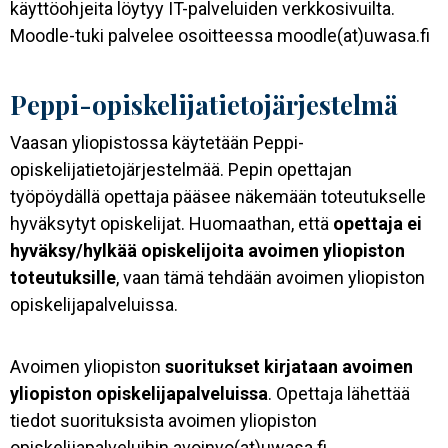
käyttöohjeita löytyy IT-palveluiden verkkosivuilta.
Moodle-tuki palvelee osoitteessa moodle(at)uwasa.fi
Peppi-opiskelijatietojärjestelmä
Vaasan yliopistossa käytetään Peppi-
opiskelijatietojärjestelmää. Pepin opettajan
työpöydällä opettaja pääsee näkemään toteutukselle
hyväksytyt opiskelijat. Huomaathan, että
opettaja ei
hyväksy/hylkää opiskelijoita avoimen yliopiston
toteutuksille
, vaan tämä tehdään avoimen yliopiston
opiskelijapalveluissa.
Avoimen yliopiston
suoritukset kirjataan avoimen
yliopiston opiskelijapalveluissa
. Opettaja lähettää
tiedot suorituksista avoimen yliopiston
opiskelijapalveluihin avoinyo(at)uwasa.fi.