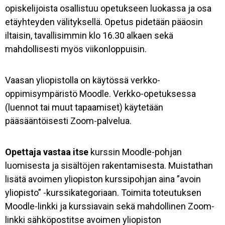
opiskelijoista osallistuu opetukseen luokassa ja osa
etäyhteyden välityksellä. Opetus pidetään pääosin
iltaisin, tavallisimmin klo 16.30 alkaen sekä
mahdollisesti myös viikonloppuisin.
Vaasan yliopistolla on käytössä verkko-
oppimisympäristö Moodle. Verkko-opetuksessa
(luennot tai muut tapaamiset) käytetään
pääsääntöisesti Zoom-palvelua.
Opettaja vastaa itse
kurssin Moodle-pohjan
luomisesta ja sisältöjen rakentamisesta. Muistathan
lisätä avoimen yliopiston kurssipohjan aina ”avoin
yliopisto” -kurssikategoriaan. Toimita toteutuksen
Moodle-linkki ja kurssiavain sekä mahdollinen Zoom-
linkki sähköpostitse avoimen yliopiston