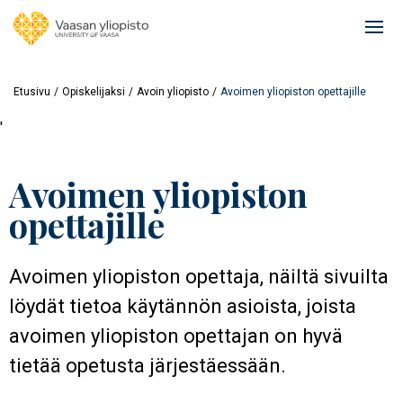
Hyppää
pääsisältöön
Ope
mai
navi
Etusivu
Opiskelijaksi
Avoin yliopisto
Avoimen yliopiston opettajille
'
Avoimen yliopiston
opettajille
Avoimen yliopiston opettaja, näiltä sivuilta
löydät tietoa käytännön asioista, joista
avoimen yliopiston opettajan on hyvä
tietää opetusta järjestäessään.