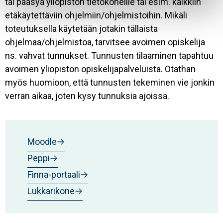
tai pääsyä yliopiston tietokoneille tai esim. kaikkiin
etäkäytettäviin ohjelmiin/ohjelmistoihin. Mikäli
toteutuksella käytetään jotakin tällaista
ohjelmaa/ohjelmistoa, tarvitsee avoimen opiskelija
ns. vahvat tunnukset. Tunnusten tilaaminen tapahtuu
avoimen yliopiston opiskelijapalveluista. Otathan
myös huomioon, että tunnusten tekeminen vie jonkin
verran aikaa, joten kysy tunnuksia ajoissa.
Moodle
Peppi
Finna-portaali
Lukkarikone