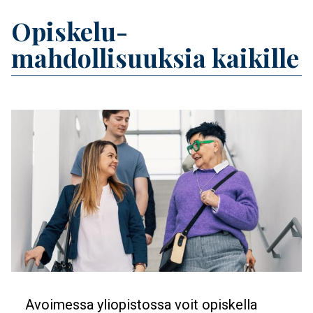
Banner
Opiskelu­
Title
mahdollisuuksia kaikille
Feature image
Banner
Avoimessa yliopistossa voit opiskella