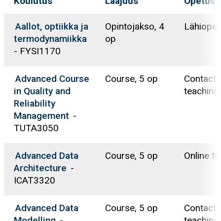
Koulutus
Laajuus
Opetust
Aallot, optiikka ja
Opintojakso, 4
Lähiopet
termodynamiikka
op
- FYSI1170
Advanced Course
Course, 5 op
Contact
in Quality and
teaching
Reliability
Management
-
TUTA3050
Advanced Data
Course, 5 op
Online t
Architecture
-
ICAT3320
Advanced Data
Course, 5 op
Contact
Modelling
-
teaching