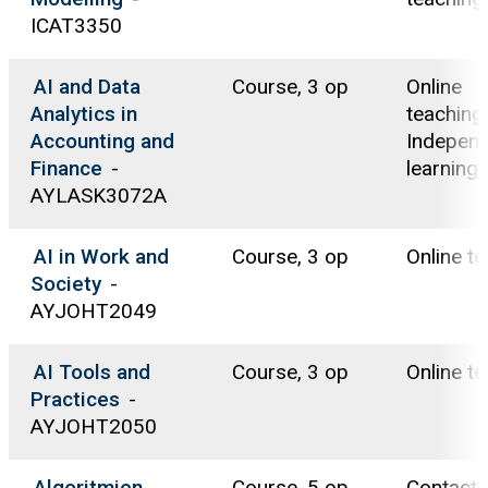
ICAT3350
AI and Data
Course, 3 op
Online
Analytics in
teaching,
Accounting and
Indepen
Finance
-
learning
AYLASK3072A
AI in Work and
Course, 3 op
Online t
Society
-
AYJOHT2049
AI Tools and
Course, 3 op
Online t
Practices
-
AYJOHT2050
Algoritmien
Course, 5 op
Contact