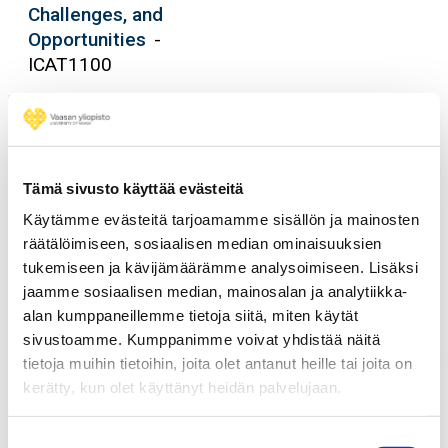
Challenges, and
Opportunities
-
ICAT1100
Asiantuntijan
Opintojakso, 4
Etäopetu
viestintätaidot
-
op
Verkko-
AYKSUO5101
opiskelu
Tämä sivusto käyttää evästeitä
Käytämme evästeitä tarjoamamme sisällön ja mainosten
Atomi- ja
Opintojakso, 5
Monimuo
räätälöimiseen, sosiaalisen median ominaisuuksien
ydinfysiikka
-
op
tukemiseen ja kävijämäärämme analysoimiseen. Lisäksi
FYSI3050
jaamme sosiaalisen median, mainosalan ja analytiikka-
alan kumppaneillemme tietoja siitä, miten käytät
Basic Course in
Course, 5 op
Contact
sivustoamme. Kumppanimme voivat yhdistää näitä
Logistics
-
teaching
tietoja muihin tietoihin, joita olet antanut heille tai joita on
TUTA2160
kerätty, kun olet käyttänyt heidän palvelujaan.
Basic Course in
Course, 5 op
Contact
Suostumuksen