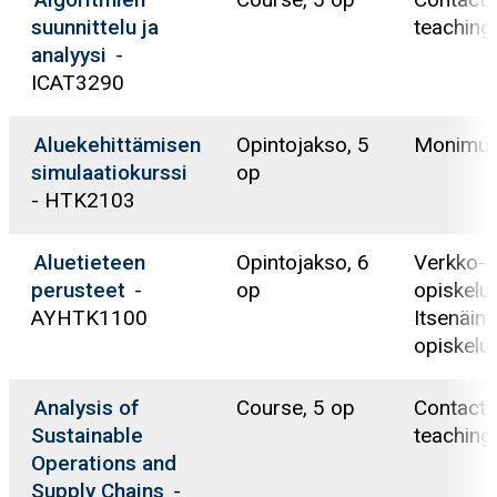
suunnittelu ja
teaching
analyysi
-
ICAT3290
Aluekehittämisen
Opintojakso, 5
Monimuo
simulaatiokurssi
op
- HTK2103
Aluetieteen
Opintojakso, 6
Verkko-
perusteet
-
op
opiskelu,
AYHTK1100
Itsenäin
opiskelu
Analysis of
Course, 5 op
Contact
Sustainable
teaching
Operations and
Supply Chains
-