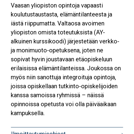
Description
Vaasan yliopiston opintoja vapaasti
koulutustaustasta, elämäntilanteesta ja
iästä riippumatta. Valtaosa avoimen
yliopiston omista toteutuksista (AY-
alkuinen kurssikoodi) järjestetään verkko-
ja monimuoto-opetuksena, joten ne
sopivat hyvin joustavaan etäopiskeluun
erilaisissa elämäntilanteissa. Joukossa on
myös niin sanottuja integroituja opintoja,
joissa opiskellaan tutkinto-opiskelijoiden
kanssa samoissa ryhmissä – näissä
opinnoissa opetusta voi olla päiväaikaan
kampuksella.
Banner