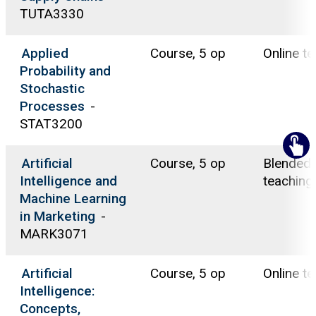
TUTA3330
Applied
Course, 5 op
Online t
Probability and
Stochastic
Processes
-
STAT3200
Artificial
Course, 5 op
Blended
Intelligence and
teaching
Machine Learning
in Marketing
-
MARK3071
Artificial
Course, 5 op
Online t
Intelligence:
Concepts,