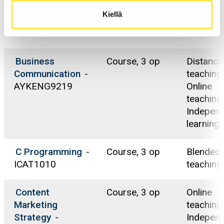
Brändit ja
Opintojakso, 5
Verkko-
Kiellä
brändiviestintä
-
op
AYMARK2072
Business
Course, 3 op
Distance
Communication
-
teaching,
AYKENG9219
Online
teaching,
Indepen
learning
C Programming
-
Course, 3 op
Blended
ICAT1010
teaching
Content
Course, 3 op
Online
Marketing
teaching,
Strategy
-
Indepen