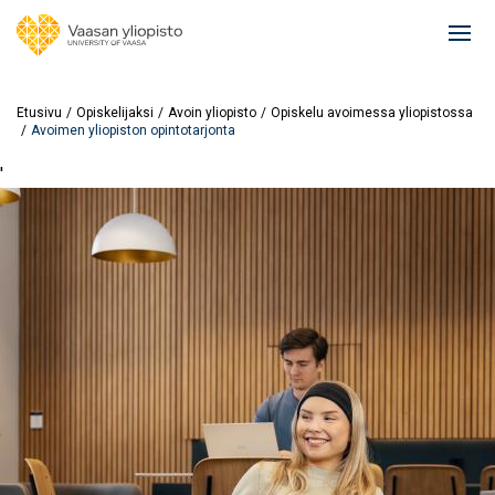
Hyppää
pääsisältöön
Ope
mai
navi
Etusivu
Opiskelijaksi
Avoin yliopisto
Opiskelu avoimessa yliopistossa
Avoimen yliopiston opintotarjonta
'
Image