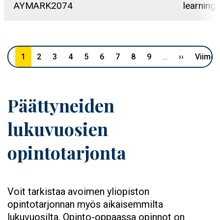
AYMARK2074
learning
Sivutus
1
2
3
4
5
6
7
8
9
…
››
Seuraava 
Viimei
Päättyneiden
lukuvuosien
opintotarjonta
Voit tarkistaa avoimen yliopiston
opintotarjonnan myös aikaisemmilta
lukuvuosilta. Opinto-oppaassa opinnot on