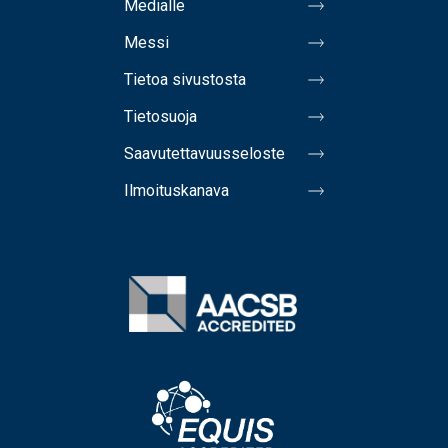
Medialle
Messi
Tietoa sivustosta
Tietosuoja
Saavutettavuusseloste
Ilmoituskanava
Image
Image