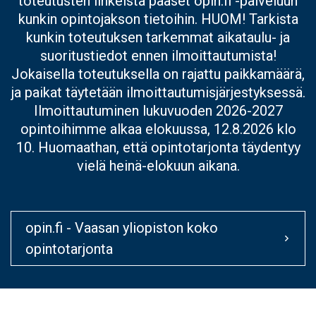
toteutusten linkeistä pääset opin.fi -palveluun
kunkin opintojakson tietoihin. HUOM! Tarkista
kunkin toteutuksen tarkemmat aikataulu- ja
suoritustiedot ennen ilmoittautumista!
Jokaisella toteutuksella on rajattu paikkamäärä,
ja paikat täytetään ilmoittautumisjärjestyksessä.
Ilmoittautuminen lukuvuoden 2026-2027
opintoihimme alkaa elokuussa, 12.8.2026 klo
10. Huomaathan, että opintotarjonta täydentyy
vielä heinä-elokuun aikana.
opin.fi - Vaasan yliopiston koko
opintotarjonta