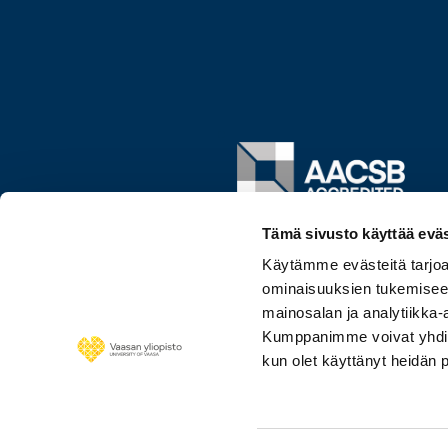
Image
Tämä sivusto käyttää eväs
Käytämme evästeitä tarjoa
ominaisuuksien tukemisee
mainosalan ja analytiikka-
Kumppanimme voivat yhdistää 
kun olet käyttänyt heidän 