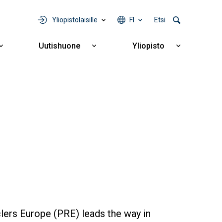
Yliopistolaisille
FI
Etsi
Uutishuone
Yliopisto
Näytä
Näytä
Näytä
alavalikko
alavalikko
alavalikko
Yhteistyö
Uutishuone
Yliopisto
lers Europe (PRE) leads the way in