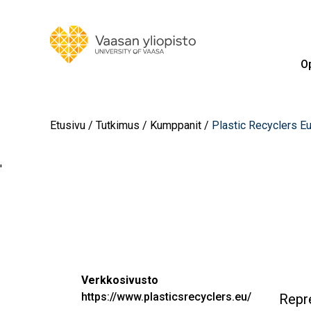
Op
Etusivu
Tutkimus
Kumppanit
Plastic Recyclers E
'
Verkkosivusto
https://www.plasticsrecyclers.eu/
Repre