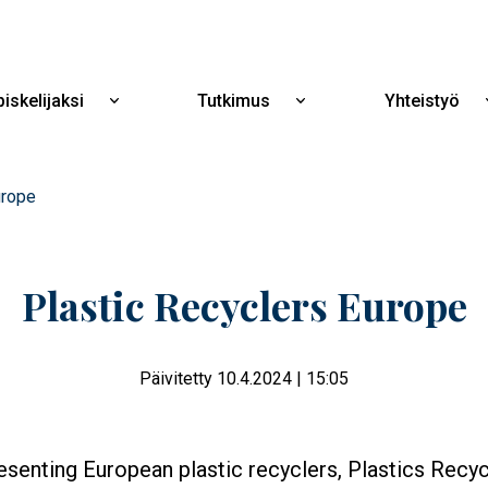
Hyppää
pääsisältöön
iskelijaksi
Tutkimus
Yhteistyö
Näytä
Näytä
alavalikko
alavalikko
Opiskelijaksi
Tutkimus
urope
Plastic Recyclers Europe
Päivitetty 10.4.2024 | 15:05
senting European plastic recyclers, Plastics Recyc