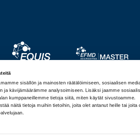
Image
Image
teitä
mamme sisällön ja mainosten räätälöimiseen, sosiaalisen medi
Image
Image
n ja kävijämäärämme analysoimiseen. Lisäksi jaamme sosiaali
alan kumppaneillemme tietoja siitä, miten käytät sivustoamme.
näitä tietoja muihin tietoihin, joita olet antanut heille tai joita 
palvelujaan.