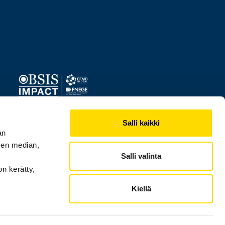
Image
Salli kaikki
an
sen median,
Salli valinta
on kerätty,
Kiellä