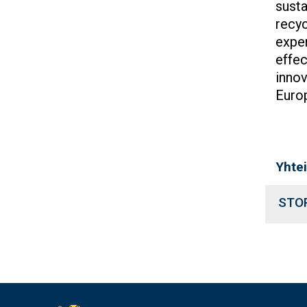
susta
recyc
exper
effec
innov
Euro
Yhte
STO