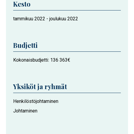
Kesto
Hankkeen
tammikuu 2022
-
joulukuu 2022
kesto
Budjetti
Kokonaisbudjetti
136 363€
Yksiköt ja ryhmät
Hankkeeseen
Henkilöstöjohtaminen
osallistuvat
Johtaminen
Vaasan
yliopiston
toimijat