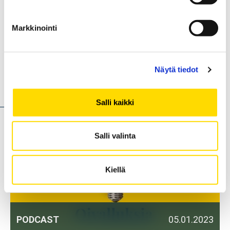
käynnistynyt
(Blogikirjoitus 31.1.2022)
Yhdessä etä- ja hybridityössä! : Tutkimus
Markkinointi
työyksinäisyydestä ja ennaltaehkäisevän ja
korjaavan toimintamallin kehittämine
n (31.1.2023)
Näytä tiedot
Uutiset
Salli kaikki
Salli valinta
Kiellä
PODCAST
05.01.2023