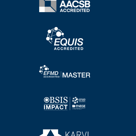
Image
Image
Image
Image