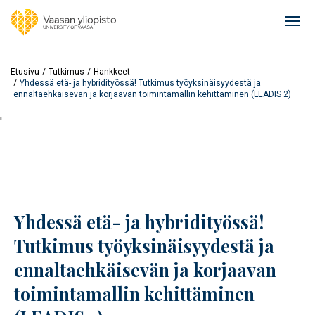
Hyppää
pääsisältöön
Ope
mai
navi
Etusivu
Tutkimus
Hankkeet
Yhdessä etä- ja hybridityössä! Tutkimus työyksinäisyydestä ja
ennaltaehkäisevän ja korjaavan toimintamallin kehittäminen (LEADIS 2)
'
Yhdessä etä- ja hybridityössä!
Tutkimus työyksinäisyydestä ja
ennaltaehkäisevän ja korjaavan
toimintamallin kehittäminen