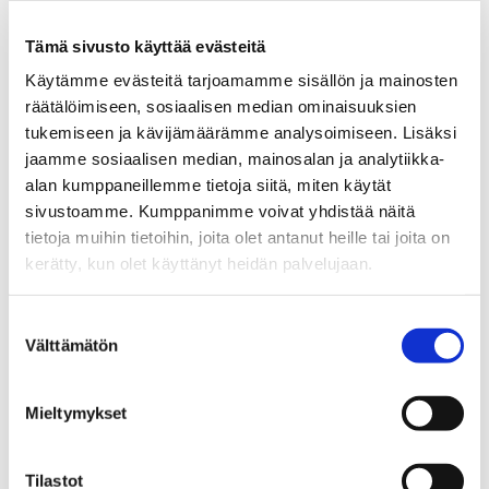
Tämä sivusto käyttää evästeitä
Hankkeessa tuotetaan uutta tietoa sosiaalisesta
hyvinvoinnista työelämässä: työyksinäisyydestä etä- ja
Käytämme evästeitä tarjoamamme sisällön ja mainosten
hybridityön kontekstissa. Tutkimus pohjautuu tilastolliseen
räätälöimiseen, sosiaalisen median ominaisuuksien
pitkittäisaineistoon sekä kerättävään
tukemiseen ja kävijämäärämme analysoimiseen. Lisäksi
haastatteluaineistoon. Työyksinäisyys on riski niin
jaamme sosiaalisen median, mainosalan ja analytiikka-
yksilöille kuin työyhteisöillekin, ja yksinäisyyden
alan kumppaneillemme tietoja siitä, miten käytät
kokemukset ovat voimistuneet pandemian kuluessa.
sivustoamme. Kumppanimme voivat yhdistää näitä
Hankkeessa kehitetään työyksinäisyyttä
tietoja muihin tietoihin, joita olet antanut heille tai joita on
ennaltaehkäisevää ja korjaavaa kehittämismallia kolmen
kerätty, kun olet käyttänyt heidän palvelujaan.
organisaation kanssa.
Suostumuksen
Välttämätön
valinta
Hankkeen johtajat: Liisa Mäkelä ja Jussi Tanskanen
Mieltymykset
Ajankohtaista hankkeesta
Uusi työyksinäisyyttä selvittävä tutkimushanke on
Tilastot