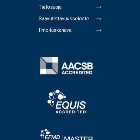
Tietosuoja
Saavutettavuusseloste
Ilmoituskanava
Image
Image
Image