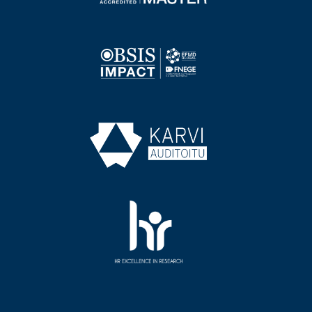
Image
Image
Image