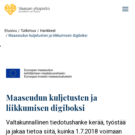
Hyppää
pääsisältöön
Ope
mai
navi
Etusivu
Tutkimus
Hankkeet
Maaseudun kuljetusten ja liikkumisen digiboksi
'
Maaseudun kuljetusten ja
liikkumisen digiboksi
Valtakunnallinen tiedotushanke kerää, työstää
ja jakaa tietoa siitä, kuinka 1.7.2018 voimaan