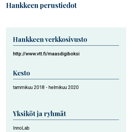
Hankkeen perustiedot
Hankkeen verkkosivusto
http://www.vtt.fi/maasdigiboksi
Kesto
Hankkeen
tammikuu 2018
-
helmikuu 2020
kesto
Yksiköt ja ryhmät
Hankkeeseen
InnoLab