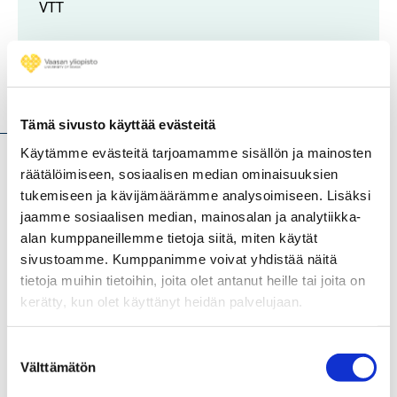
VTT
Hankkeen kuvaus
Tämä sivusto käyttää evästeitä
Käytämme evästeitä tarjoamamme sisällön ja mainosten
räätälöimiseen, sosiaalisen median ominaisuuksien
Hankkeen tavoitteena on lisätä maaseudun pk-yritysten
tukemiseen ja kävijämäärämme analysoimiseen. Lisäksi
valmiuksia liikenteen ja kuljetusten muutokseen sekä
jaamme sosiaalisen median, mainosalan ja analytiikka-
digitaalisuuden hyödyntämiseen. Maaseudun kuljetuksiin
alan kumppaneillemme tietoja siitä, miten käytät
kannattaa kiinnittää huomiota, koska pitkät etäisyydet ja
sivustoamme. Kumppanimme voivat yhdistää näitä
ohuet kuljetusvirrat nostavat kuljetuskustannuksia.
tietoja muihin tietoihin, joita olet antanut heille tai joita on
kerätty, kun olet käyttänyt heidän palvelujaan.
Tietoa kerätään koko Suomesta ja jaetaan
valtakunnallisesti. Tiedonjako tapahtuu pääasiassa
Suostumuksen
sähköisiä kanavia hyödyntäen, kuten webinaareilla,
Välttämätön
valinta
Youtube-videoilla, facebook-ryhmässä ja erilaisten