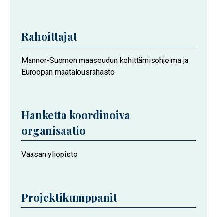
osallistuvat
Vaasan
yliopiston
Rahoittajat
toimijat
Manner-Suomen maaseudun kehittämisohjelma ja
Euroopan maatalousrahasto
Hanketta koordinoiva
organisaatio
Vaasan yliopisto
Projektikumppanit