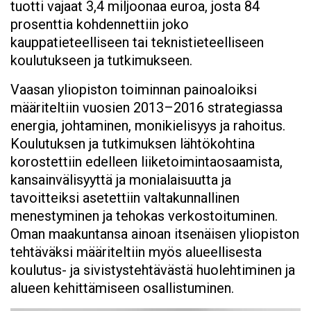
tuotti vajaat 3,4 miljoonaa euroa, josta 84
prosenttia kohdennettiin joko
kauppatieteelliseen tai teknistieteelliseen
koulutukseen ja tutkimukseen.
Vaasan yliopiston toiminnan painoaloiksi
määriteltiin vuosien 2013–2016 strategiassa
energia, johtaminen, monikielisyys ja rahoitus.
Koulutuksen ja tutkimuksen lähtökohtina
korostettiin edelleen liiketoimintaosaamista,
kansainvälisyyttä ja monialaisuutta ja
tavoitteiksi asetettiin valtakunnallinen
menestyminen ja tehokas verkostoituminen.
Oman maakuntansa ainoan itsenäisen yliopiston
tehtäväksi määriteltiin myös alueellisesta
koulutus- ja sivistystehtävästä huolehtiminen ja
alueen kehittämiseen osallistuminen.