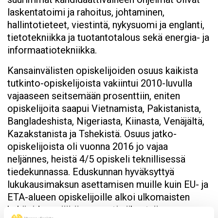
laskentatoimi ja rahoitus, johtaminen,
hallintotieteet, viestintä, nykysuomi ja englanti,
tietotekniikka ja tuotantotalous sekä energia- ja
informaatiotekniikka.
Kansainvälisten opiskelijoiden osuus kaikista
tutkinto-opiskelijoista vakiintui 2010-luvulla
vajaaseen seitsemään prosenttiin, eniten
opiskelijoita saapui Vietnamista, Pakistanista,
Bangladeshista, Nigeriasta, Kiinasta, Venäjältä,
Kazakstanista ja Tshekistä. Osuus jatko-
opiskelijoista oli vuonna 2016 jo vajaa
neljännes, heistä 4/5 opiskeli teknillisessä
tiedekunnassa. Eduskunnan hyväksyttyä
lukukausimaksun asettamisen muille kuin EU- ja
ETA-alueen opiskelijoille alkoi ulkomaisten
hakijoiden määrä nopeasti vähentyä.