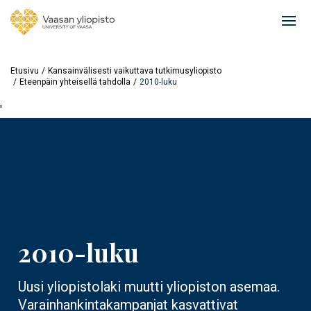
Hyppää
pääsisältöön
Ope
mai
navi
Etusivu
Kansainvälisesti vaikuttava tutkimusyliopisto
Eteenpäin yhteisellä tahdolla
2010-luku
'
2010-luku
Uusi yliopistolaki muutti yliopiston asemaa.
Varainhankintakampanjat kasvattivat