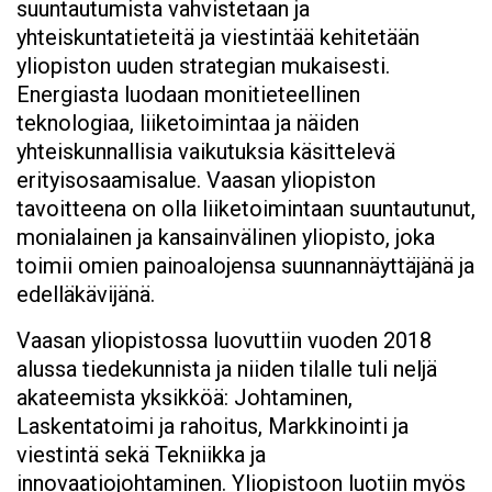
suuntautumista vahvistetaan ja
yhteiskuntatieteitä ja viestintää kehitetään
yliopiston uuden strategian mukaisesti.
Energiasta luodaan monitieteellinen
teknologiaa, liiketoimintaa ja näiden
yhteiskunnallisia vaikutuksia käsittelevä
erityisosaamisalue. Vaasan yliopiston
tavoitteena on olla liiketoimintaan suuntautunut,
monialainen ja kansainvälinen yliopisto, joka
toimii omien painoalojensa suunnannäyttäjänä ja
edelläkävijänä.
Vaasan yliopistossa luovuttiin vuoden 2018
alussa tiedekunnista ja niiden tilalle tuli neljä
akateemista yksikköä: Johtaminen,
Laskentatoimi ja rahoitus, Markkinointi ja
viestintä sekä Tekniikka ja
innovaatiojohtaminen. Yliopistoon luotiin myös