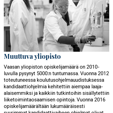
Muuttuva yliopisto
Vaasan yliopiston opiskelijamäärä on 2010-
luvulla pysynyt 5000:n tuntumassa. Vuonna 2012
toteutuneessa koulutusohjelmauudistuksessa
kandidaattiohjelmia kehitettiin aiempaa laaja-
alaisemmiksi ja kaikkiin tutkintoihin sisällytettiin
liiketoimintaosaamisen opintoja. Vuonna 2016
opiskelijamäärältään lukumääräisesti
suurimmat kandidaattivaiheen ohjelmat olivat