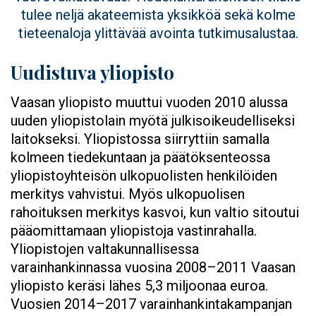
tulee neljä akateemista yksikköä sekä kolme
tieteenaloja ylittävää avointa tutkimusalustaa.
Uudistuva yliopisto
Vaasan yliopisto muuttui vuoden 2010 alussa
uuden yliopistolain myötä julkisoikeudelliseksi
laitokseksi. Yliopistossa siirryttiin samalla
kolmeen tiedekuntaan ja päätöksenteossa
yliopistoyhteisön ulkopuolisten henkilöiden
merkitys vahvistui. Myös ulkopuolisen
rahoituksen merkitys kasvoi, kun valtio sitoutui
pääomittamaan yliopistoja vastinrahalla.
Yliopistojen valtakunnallisessa
varainhankinnassa vuosina 2008–2011 Vaasan
yliopisto keräsi lähes 5,3 miljoonaa euroa.
Vuosien 2014–2017 varainhankintakampanjan