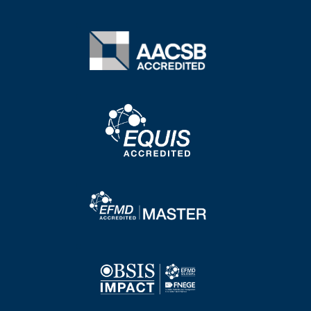
Image
Image
Image
Image