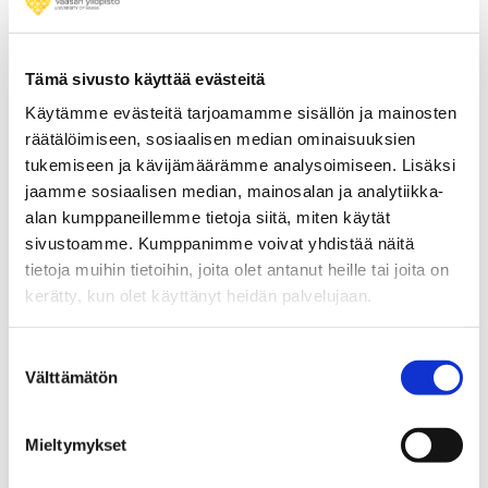
Lukukausimaksut otettiin Vaasan yliopistossa
käyttöön syksyllä 2017 ja ne koskevat vaihto-
tai tohtoriopiskelijoita lukuun ottamatta uusia
Tämä sivusto käyttää evästeitä
opiskelijoita.
Käytämme evästeitä tarjoamamme sisällön ja mainosten
räätälöimiseen, sosiaalisen median ominaisuuksien
tukemiseen ja kävijämäärämme analysoimiseen. Lisäksi
jaamme sosiaalisen median, mainosalan ja analytiikka-
alan kumppaneillemme tietoja siitä, miten käytät
sivustoamme. Kumppanimme voivat yhdistää näitä
tietoja muihin tietoihin, joita olet antanut heille tai joita on
kerätty, kun olet käyttänyt heidän palvelujaan.
Suostumuksen
Välttämätön
valinta
Mieltymykset