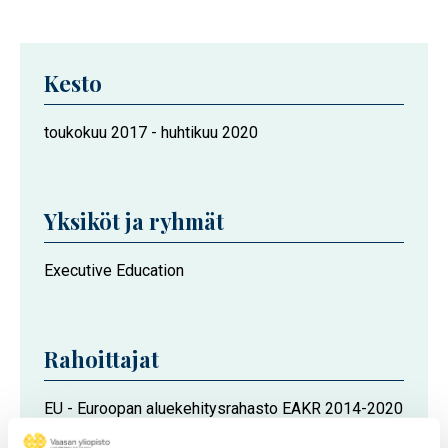
Kesto
Hankkeen
toukokuu 2017
-
huhtikuu 2020
kesto
Yksiköt ja ryhmät
Hankkeeseen
Executive Education
osallistuvat
Vaasan
yliopiston
Rahoittajat
toimijat
EU - Euroopan aluekehitysrahasto EAKR 2014-2020