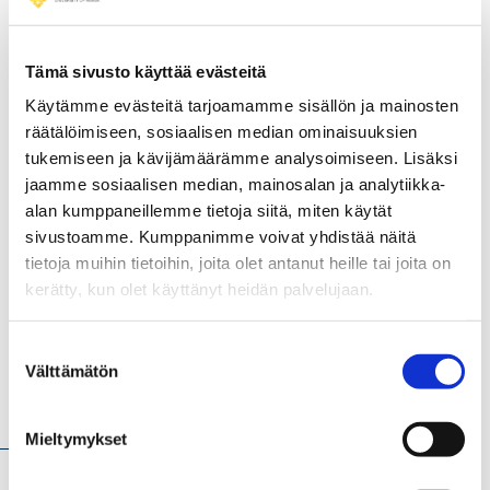
Hanketta koordinoiva
Tämä sivusto käyttää evästeitä
organisaatio
Käytämme evästeitä tarjoamamme sisällön ja mainosten
räätälöimiseen, sosiaalisen median ominaisuuksien
Suupohjan Koulutuskuntayhtymä
tukemiseen ja kävijämäärämme analysoimiseen. Lisäksi
jaamme sosiaalisen median, mainosalan ja analytiikka-
alan kumppaneillemme tietoja siitä, miten käytät
Projektikumppanit
sivustoamme. Kumppanimme voivat yhdistää näitä
tietoja muihin tietoihin, joita olet antanut heille tai joita on
kerätty, kun olet käyttänyt heidän palvelujaan.
Vaasan yliopisto
Suostumuksen
Välttämätön
valinta
Hankkeen kuvaus
Mieltymykset