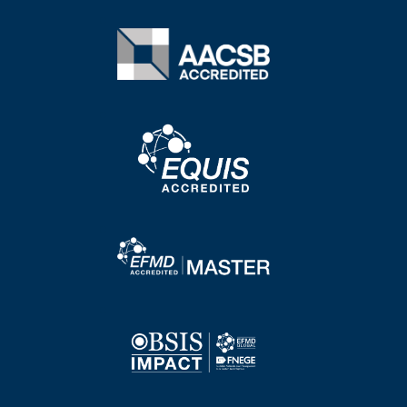
Image
Image
Image
Image