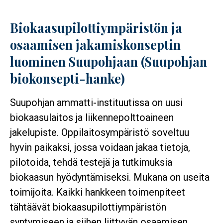
Biokaasupilottiympäristön ja
osaamisen jakamiskonseptin
luominen Suupohjaan (Suupohjan
biokonsepti-hanke)
Suupohjan ammatti-instituutissa on uusi
biokaasulaitos ja liikennepolttoaineen
jakelupiste. Oppilaitosympäristö soveltuu
hyvin paikaksi, jossa voidaan jakaa tietoja,
pilotoida, tehdä testejä ja tutkimuksia
biokaasun hyödyntämiseksi. Mukana on useita
toimijoita. Kaikki hankkeen toimenpiteet
tähtäävät biokaasupilottiympäristön
syntymiseen ja siihen liittyvän osaamisen