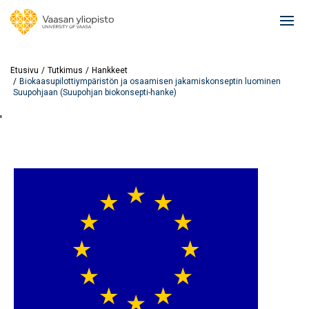
Hyppää
pääsisältöön
Ope
mai
navi
Etusivu
Tutkimus
Hankkeet
Biokaasupilottiympäristön ja osaamisen jakamiskonseptin luominen
Suupohjaan (Suupohjan biokonsepti-hanke)
'