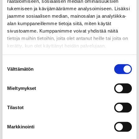
Vaasan osalta tavoitteena on parantaa seudun
räätälöimiseen, sosiaalisen median ominaisuuksien
kilpailukykyä ja houkuttavuutta akkutehtaan
tukemiseen ja kävijämäärämme analysoimiseen. Lisäksi
sijoituspaikkana sekä kehittää valmiutta vastata
jaamme sosiaalisen median, mainosalan ja analytiikka-
tulevaisuuden työvoiman tarpeeseen.
alan kumppaneillemme tietoja siitä, miten käytät
sivustoamme. Kumppanimme voivat yhdistää näitä
tietoja muihin tietoihin, joita olet antanut heille tai joita on
Hankkeen tavoitteena on kehittää akkualan tarvitseman
kerätty, kun olet käyttänyt heidän palvelujaan.
työvoiman koulutusta ja osaamista alueella.
Suostumuksen
Vaasa Suomen ainoa edustaja hankkeessa
Välttämätön
valinta
Hankkeen kokonaisbudjetti on neljä miljoonaa euroa.
Mieltymykset
Projekti rahoitetaan
EU:n Erasmus+ -ohjelman
puitteissa. Hanke on alkanut marraskuussa 2019 ja se
loppuu joulukuussa 2023.
Tilastot
ALBATTS-hanke tuo yhteen 20 yritys- ja
Markkinointi
koulutusorganisaatiota 12 Euroopan maasta ja sitä