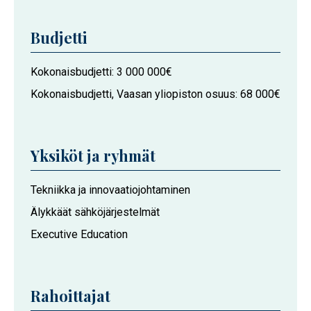
Budjetti
Kokonaisbudjetti
3 000 000€
Kokonaisbudjetti, Vaasan yliopiston osuus
68 000€
Yksiköt ja ryhmät
Hankkeeseen
Tekniikka ja innovaatiojohtaminen
osallistuvat
Älykkäät sähköjärjestelmät
Vaasan
Executive Education
yliopiston
toimijat
Rahoittajat