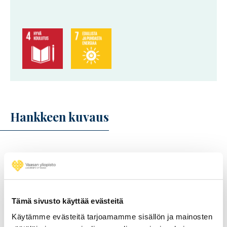
Hankkeen kuvaus
Uusi yhteiseurooppalainen projekti
ALBATTS
(Alliance for
Batteries Technology, Training and Skills) tukee
teollisuuden ja koululaitosten välistä yhteistyötä liittyen
akkujen valmistukseen.
Tämä sivusto käyttää evästeitä
Käytämme evästeitä tarjoamamme sisällön ja mainosten