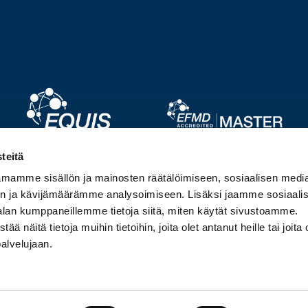
Image
Image
teitä
mamme sisällön ja mainosten räätälöimiseen, sosiaalisen medi
Image
Image
n ja kävijämäärämme analysoimiseen. Lisäksi jaamme sosiaali
alan kumppaneillemme tietoja siitä, miten käytät sivustoamme.
näitä tietoja muihin tietoihin, joita olet antanut heille tai joita 
palvelujaan.