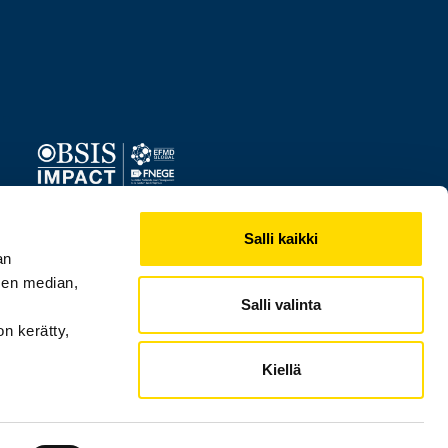
Image
Salli kaikki
an
sen median,
Salli valinta
on kerätty,
Kiellä