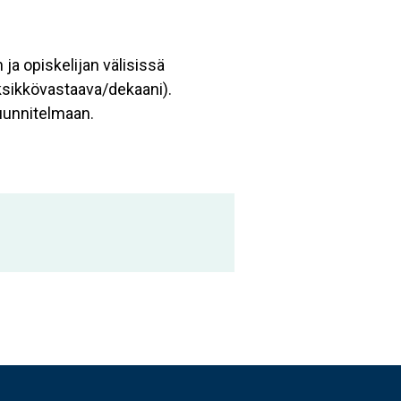
 ja opiskelijan välisissä
ksikkövastaava/dekaani).
uunnitelmaan.