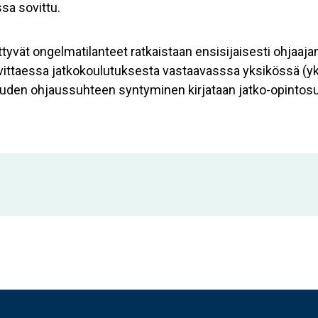
sa sovittu.
ttyvät ongelmatilanteet ratkaistaan ensisijaisesti ohjaajan
arvittaessa jatkokoulutuksesta vastaavasssa yksikössä (y
uden ohjaussuhteen syntyminen kirjataan jatko-opintos