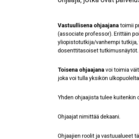
Vastuullisena ohjaajana
toimii p
(associate professor). Erittäin p
yliopistotutkija/vanhempi tutkija,
dosenttitasoiset tutkimusnäytöt.
Toisena ohjaajana
voi toimia väi
joka voi tulla yksikön ulkopuolelt
Yhden ohjaajista tulee kuitenkin 
Ohjaajat nimittää dekaani.
Ohjaajien roolit ja vastuualuee