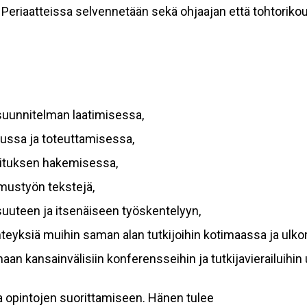
eriaatteissa selvennetään sekä ohjaajan että tohtorikoul
osuunnitelman laatimisessa,
lussa ja toteuttamisessa,
oituksen hakemisessa,
mustyön tekstejä,
lisuuteen ja itsenäiseen työskentelyyn,
teyksiä muihin saman alan tutkijoihin kotimaassa ja ulko
aan kansainvälisiin konferensseihin ja tutkijavierailuihin 
a opintojen suorittamiseen. Hänen tulee