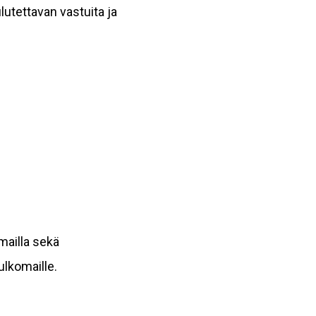
utettavan vastuita ja
mailla sekä
ulkomaille.