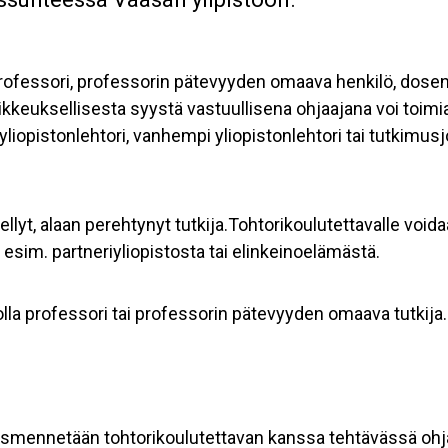
rofessori, professorin pätevyyden omaava henkilö, dosent
oikkeuksellisesta syystä vastuullisena ohjaajana voi toim
 yliopistonlehtori, vanhempi yliopistonlehtori tai tutkimusj
tellyt, alaan perehtynyt tutkija.Tohtorikoulutettavalle vo
a esim. partneriyliopistosta tai elinkeinoelämästä.
olla professori tai professorin pätevyyden omaava tutkija.
t täsmennetään tohtorikoulutettavan kanssa tehtävässä o