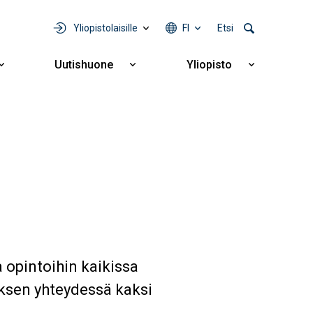
Yliopistolaisille
FI
Etsi
Uutishuone
Yliopisto
Näytä
Näytä
Näytä
alavalikko
alavalikko
alavalikko
Yhteistyö
Uutishuone
Yliopisto
a opintoihin kaikissa
öksen yhteydessä kaksi