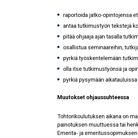
raportoida jatko-opintojensa e
antaa tutkimustyön tekstejä k
pitää ohjaaja ajan tasalla tutk
osallistua seminaareihin, tutki
pyrkiä työskentelemään tutkim
olla itse tutkimustyönsä ja opi
pyrkiä pysymään aikatauluissa 
Muutokset ohjaussuhteessa
Tohtorikoulutuksen aikana on ma
painotuksen muuttuessa tai henkil
Emerita- ja emeritussopimuksen V