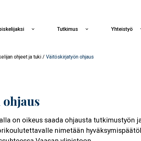
Hyppää
pääsisältöön
iskelijaksi
Tutkimus
Yhteistyö
Näytä
Näytä
alavalikko
alavalikko
Opiskelijaksi
Tutkimus
elijan ohjeet ja tuki
Väitöskirjatyön ohjaus
n ohjaus
jalla on oikeus saada ohjausta tutkimustyön j
torikoulutettavalle nimetään hyväksymispäät
ussuhteessa Vaasan ylipistoon.