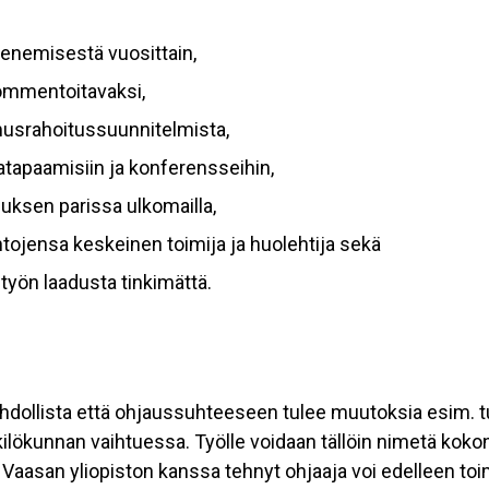
tenemisestä vuosittain,
ommentoitavaksi,
imusrahoitussuunnitelmista,
jatapaamisiin ja konferensseihin,
uksen parissa ulkomailla,
ntojensa keskeinen toimija ja huolehtija sekä
työn laadusta tinkimättä.
hdollista että ohjaussuhteeseen tulee muutoksia esim. t
ökunnan vaihtuessa. Työlle voidaan tällöin nimetä kokona
aasan yliopiston kanssa tehnyt ohjaaja voi edelleen toim