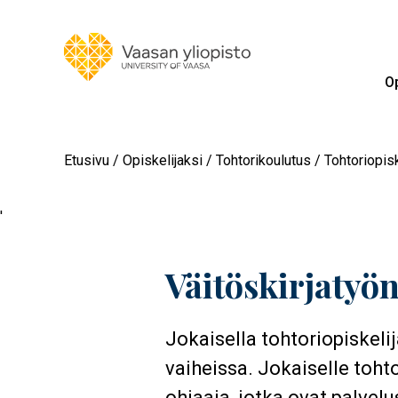
Op
Etusivu
Opiskelijaksi
Tohtorikoulutus
Tohtoriopisk
'
Väitöskirjatyö
Jokaisella tohtoriopiskeli
vaiheissa. Jokaiselle toh
ohjaaja, jotka ovat palvel