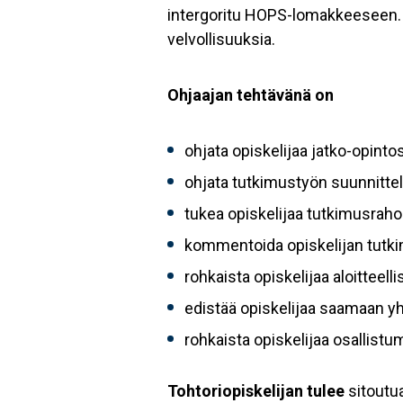
intergoritu HOPS-lomakkeeseen. P
velvollisuuksia.
Ohjaajan tehtävänä on
ohjata opiskelijaa jatko-opint
ohjata tutkimustyön suunnitte
tukea opiskelijaa tutkimusrah
kommentoida opiskelijan tutki
rohkaista opiskelijaa aloitteel
edistää opiskelijaa saamaan yh
rohkaista opiskelijaa osallistum
Tohtoriopiskelijan tulee
sitoutu