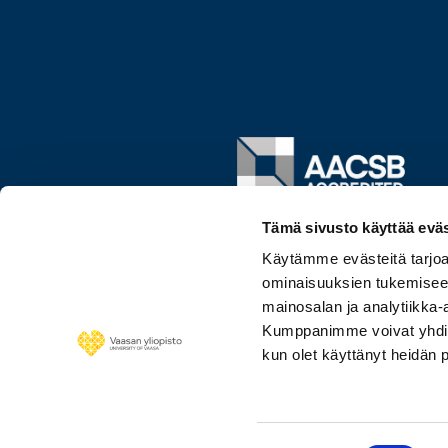
Image
Tämä sivusto käyttää eväs
Käytämme evästeitä tarjoa
ominaisuuksien tukemisee
mainosalan ja analytiikka-
Kumppanimme voivat yhdistää 
kun olet käyttänyt heidän 