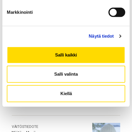
Markkinointi
Rodrigo Rabetino
strategisen johtamisen
professoriksi: Vaasan
akkuekosysteemin
Näytä tiedot
ympärille voisi rakentua
muitakin uusia
ekosysteemejä
Salli kaikki
Salli valinta
VÄITÖSTIEDOTE
Väitös: Onko yli
viisikymppisten
Kiellä
ensiyrittäjyys "viidenkympin
villitystä"?
VÄITÖSTIEDOTE