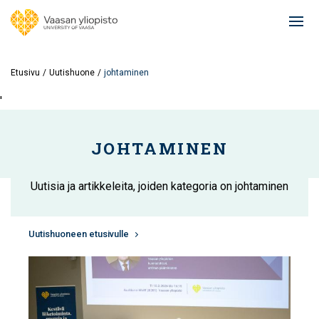
Hyppää
pääsisältöön
Ope
mai
navi
Etusivu
Uutishuone
johtaminen
'
JOHTAMINEN
Uutisia ja artikkeleita, joiden kategoria on johtaminen
Uutishuoneen etusivulle