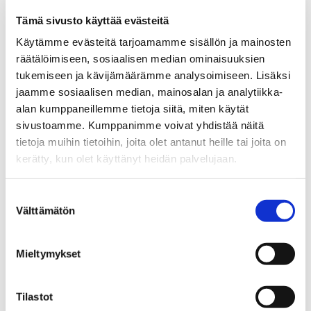
tuntuu tällä hetkellä
vieraalta” – nuoret eivät hae
Tämä sivusto käyttää evästeitä
eläkevirkaa vaan
Käytämme evästeitä tarjoamamme sisällön ja mainosten
mahdollisuuksia kehittyä ja
räätälöimiseen, sosiaalisen median ominaisuuksien
edetä uralla
tukemiseen ja kävijämäärämme analysoimiseen. Lisäksi
jaamme sosiaalisen median, mainosalan ja analytiikka-
alan kumppaneillemme tietoja siitä, miten käytät
UUTINEN
sivustoamme. Kumppanimme voivat yhdistää näitä
Juhlakirja professori Jukka
tietoja muihin tietoihin, joita olet antanut heille tai joita on
Vesalaisen kunniaksi
kerätty, kun olet käyttänyt heidän palvelujaan.
nostaa esiin yritysten
väliset suhteet ja niiden
kehittämisen
Suostumuksen
Välttämätön
valinta
Pururadalta puhtia
Mieltymykset
palaveripöytiin – liikkuvasta
johtajasta hyötyy koko
organisaatio
Tilastot