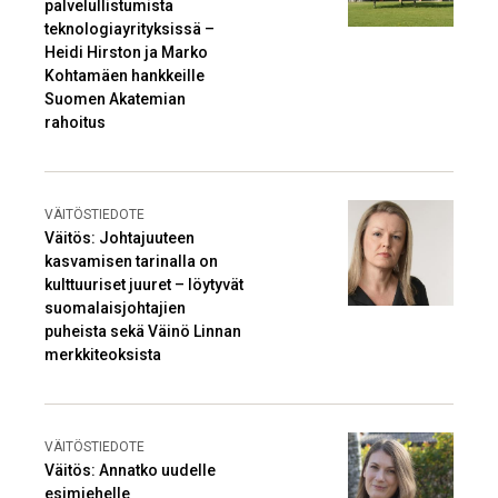
palvelullistumista
teknologiayrityksissä –
Heidi Hirston ja Marko
Kohtamäen hankkeille
Suomen Akatemian
rahoitus
VÄITÖSTIEDOTE
Väitös: Johtajuuteen
kasvamisen tarinalla on
kulttuuriset juuret – löytyvät
suomalaisjohtajien
puheista sekä Väinö Linnan
merkkiteoksista
VÄITÖSTIEDOTE
Väitös: Annatko uudelle
esimiehelle