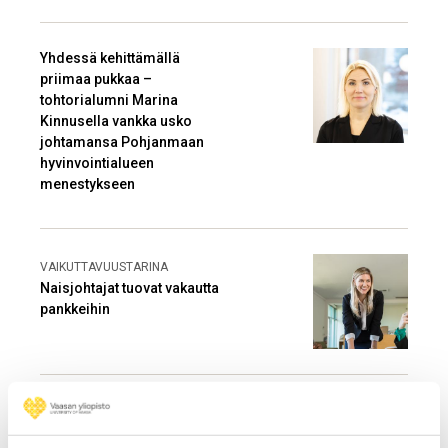
Yhdessä kehittämällä
priimaa pukkaa –
tohtorialumni Marina
Kinnusella vankka usko
johtamansa Pohjanmaan
hyvinvointialueen
menestykseen
VAIKUTTAVUUSTARINA
Naisjohtajat tuovat vakautta
pankkeihin
”Ajatus yli 10 vuodesta
samassa työpaikassa