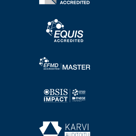
Image
Image
Image
Image