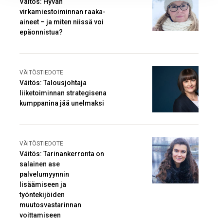
Väitös: Hyvän
virkamiestoiminnan raaka-
aineet – ja miten niissä voi
epäonnistua?
VÄITÖSTIEDOTE
Väitös: Talousjohtaja
liiketoiminnan strategisena
kumppanina jää unelmaksi
VÄITÖSTIEDOTE
Väitös: Tarinankerronta on
salainen ase
palvelumyynnin
lisäämiseen ja
työntekijöiden
muutosvastarinnan
voittamiseen