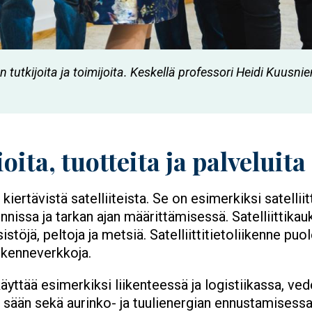
tutkijoita ja toimijoita. Keskellä professori Heidi Kuusn
oita, tuotteita ja palveluit
ertävistä satelliiteista. Se on esimerkiksi satelliit
nissa ja tarkan ajan määrittämisessä. Satelliittikau
stöjä, peltoja ja metsiä. Satelliittitietoliikenne puol
iikenneverkkoja.
yttää esimerkiksi liikenteessä ja logistiikassa, ved
a, sään sekä aurinko- ja tuulienergian ennustamisess