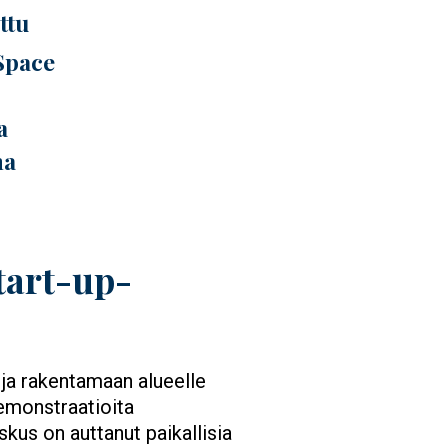
ttu
Space
a
ma
tart-up-
ja rakentamaan alueelle
demonstraatioita
kus on auttanut paikallisia