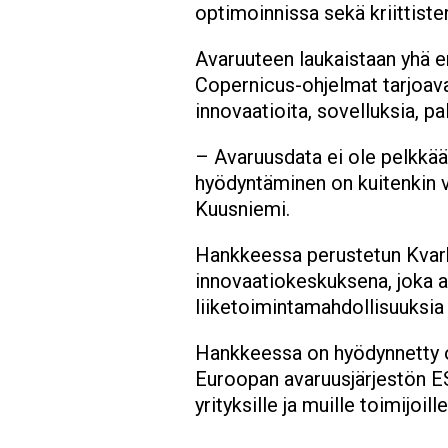
optimoinnissa sekä kriittiste
Avaruuteen laukaistaan yhä en
Copernicus-ohjelmat tarjoavat
innovaatioita, sovelluksia, pal
– Avaruusdata ei ole pelkkää 
hyödyntäminen on kuitenkin vi
Kuusniemi.
Hankkeessa perustetun Kvark
innovaatiokeskuksena, joka 
liiketoimintamahdollisuuksia
Hankkeessa on hyödynnetty o
Euroopan avaruusjärjestön ESA
yrityksille ja muille toimijoille