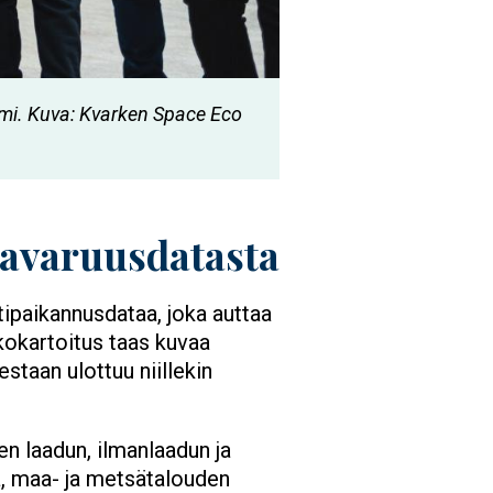
iemi. Kuva: Kvarken Space Eco
a avaruusdatasta
tipaikannusdataa, joka auttaa
kokartoitus taas kuvaa
estaan ulottuu niillekin
en laadun, ilmanlaadun ja
a, maa- ja metsätalouden