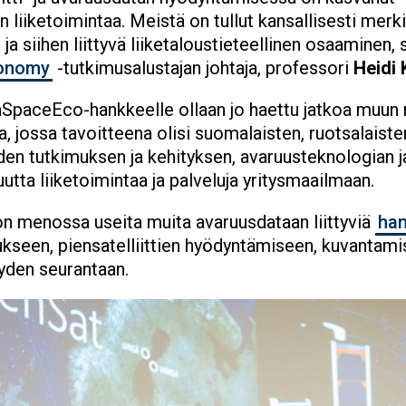
liiketoimintaa. Meistä on tullut kansallisesti merki
 ja siihen liittyvä liiketaloustieteellinen osaaminen
conomy
-tutkimusalustajan johtaja, professori
Heidi 
paceEco-hankkeelle ollaan jo haettu jatkoa muun
jossa tavoitteena olisi suomalaisten, ruotsalaisten
en tutkimuksen ja kehityksen, avaruusteknologian j
tta liiketoimintaa ja palveluja yritysmaailmaan.
on menossa useita muita avaruusdataan liittyviä
han
kseen, piensatelliittien hyödyntämiseen, kuvantami
yden seurantaan.