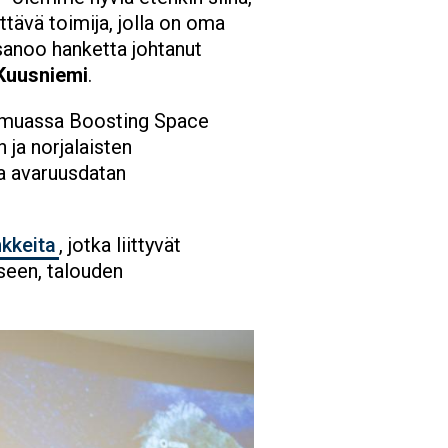
ttävä toimija, jolla on oma
, sanoo hanketta johtanut
Kuusniemi
.
 muassa Boosting Space
 ja norjalaisten
a avaruusdatan
kkeita
, jotka liittyvät
seen, talouden