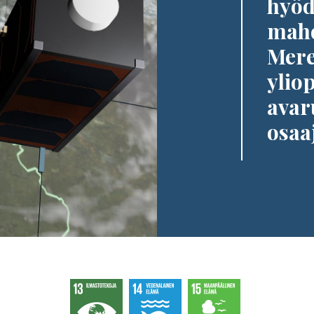
hyöd
mahd
Mere
yliop
avar
osaa