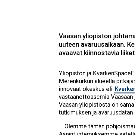
Vaasan yliopiston johta
uuteen avaruusaikaan. Kes
avaavat kiinnostavia liike
Yliopiston ja KvarkenSpaceE
Merenkurkun alueella pitkäjän
innovaatiokeskus eli
Kvarke
vastaanottoasemia Vaasaan ja 
Vaasan yliopistosta on samall
tutkimuksen ja avaruusdatan
– Olemme tämän pohjoismais
Asiantuntemuksemme satellii