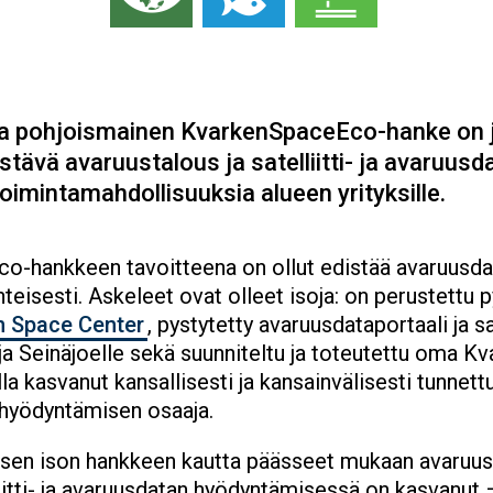
ma pohjoismainen KvarkenSpaceEco-hanke on 
tävä avaruustalous ja satelliitti- ja avaruu
toimintamahdollisuuksia alueen yrityksille.
co-hankkeen tavoitteena on ollut edistää avaruusd
teisesti. Askeleet ovat olleet isoja: on perustettu
n Space Center
, pystytetty avaruusdataportaali ja sa
Seinäjoelle sekä suunniteltu ja toteutettu oma Kvar
a kasvanut kansallisesti ja kansainvälisesti tunnet
 hyödyntämisen osaaja.
en ison hankkeen kautta päässeet mukaan avaruusd
tti- ja avaruusdatan hyödyntämisessä on kasvanut –