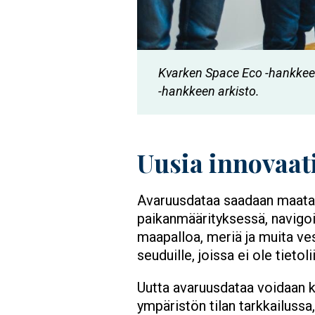
Kvarken Space Eco -hankkeen 
-hankkeen arkisto.
Uusia innovaati
Avaruusdataa saadaan maata ki
paikanmäärityksessä, navigoin
maapalloa, meriä ja muita vesi
seuduille, joissa ei ole tietol
Uutta avaruusdataa voidaan kä
ympäristön tilan tarkkailuss