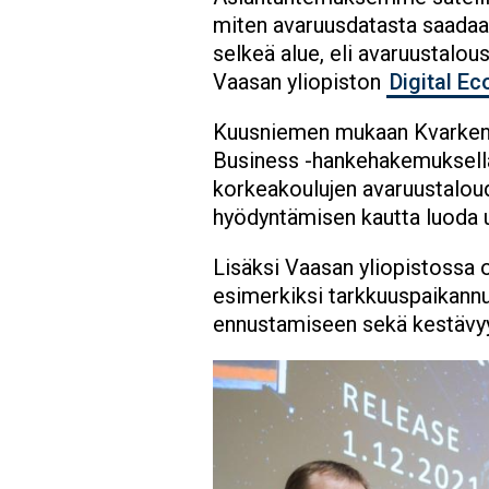
miten avaruusdatasta saadaan 
selkeä alue, eli avaruustalous
Vaasan yliopiston
Digital E
Kuusniemen mukaan KvarkenS
Business -hankehakemuksella, 
korkeakoulujen avaruustaloud
hyödyntämisen kautta luoda uu
Lisäksi Vaasan yliopistossa 
esimerkiksi tarkkuuspaikannu
ennustamiseen sekä kestävy
Image