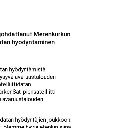
johdattanut Merenkurkun
sdatan hyödyntäminen
atan hyödyntämistä
 pysyvä avaruustalouden
telliittidatan
kenSat-piensatelliitti.
tu avaruustalouden
atan hyödyntäjien joukkoon.
 olemme hyviä etenkin siinä,