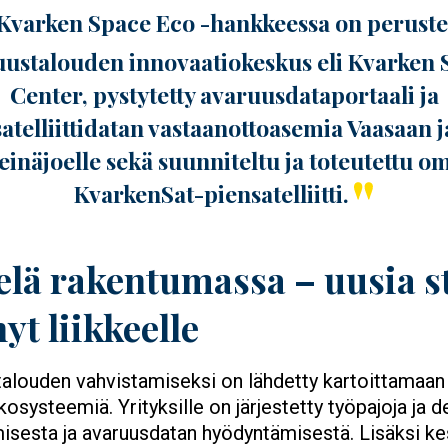
Kvarken Space Eco -hankkeessa on peruste
uustalouden innovaatiokeskus eli Kvarken 
Center, pystytetty avaruusdataportaali ja
satelliittidatan vastaanottoasemia Vaasaan j
einäjoelle sekä suunniteltu ja toteutettu o
KvarkenSat-piensatelliitti.
elä rakentumassa – uusia s
yt liikkeelle
alouden vahvistamiseksi on lähdetty kartoittamaan 
systeemiä. Yrityksille on järjestetty työpajoja ja 
sesta ja avaruusdatan hyödyntämisestä. Lisäksi kes