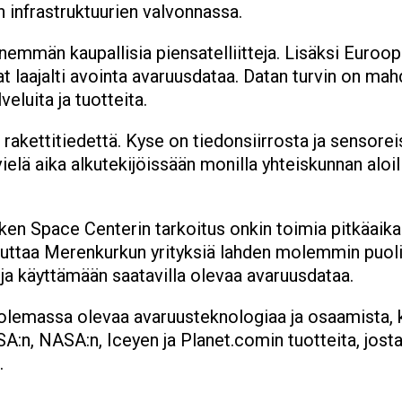
n infrastruktuurien valvonnassa.
emmän kaupallisia piensatelliitteja. Lisäksi Euroop
 laajalti avointa avaruusdataa. Datan turvin on mahd
veluita ja tuotteita.
rakettitiedettä. Kyse on tiedonsiirrosta ja sensore
elä aika alkutekijöissään monilla yhteiskunnan aloil
en Space Centerin tarkoitus onkin toimia pitkäaik
auttaa Merenkurkun yrityksiä lahden molemmin puol
 ja käyttämään saatavilla olevaa avaruusdataa.
lemassa olevaa avaruusteknologiaa ja osaamista, k
:n, NASA:n, Iceyen ja Planet.comin tuotteita, josta
.