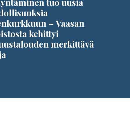
yntäminen tuo uusia
ollisuuksia
nkurkkuun – Vaasan
istosta kehittyi
uustalouden merkittävä
ja