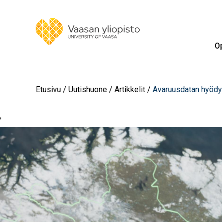
Op
Etusivu
Uutishuone
Artikkelit
Avaruusdatan hyödyn
'
Image