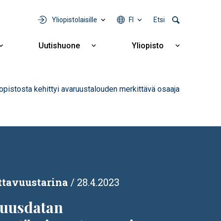
Yliopistolaisille
FI
Etsi
Uutishuone
Yliopisto
Näytä
Näytä
Näytä
alavalikko
alavalikko
alavalikko
Yhteistyö
Uutishuone
Yliopisto
pistosta kehittyi avaruustalouden merkittävä osaaja
ttavuustarina
28.4.2023
uusdatan