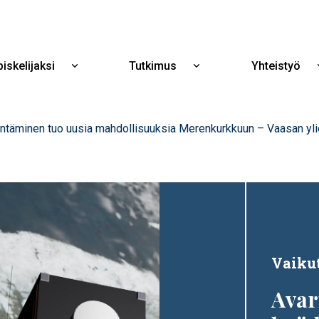
Hyppää
pääsisältöön
iskelijaksi
Tutkimus
Yhteistyö
Näytä
Näytä
alavalikko
alavalikko
Opiskelijaksi
Tutkimus
täminen tuo uusia mahdollisuuksia Merenkurkkuun – Vaasan ylio
Vaiku
Avar