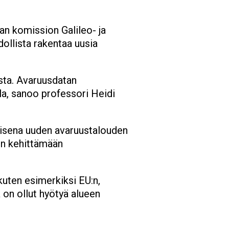
an komission Galileo- ja
ollista rakentaa uusia
ista. Avaruusdatan
la, sanoo professori Heidi
aisena uuden avaruustalouden
in kehittämään
uten esimerkiksi EU:n,
 on ollut hyötyä alueen