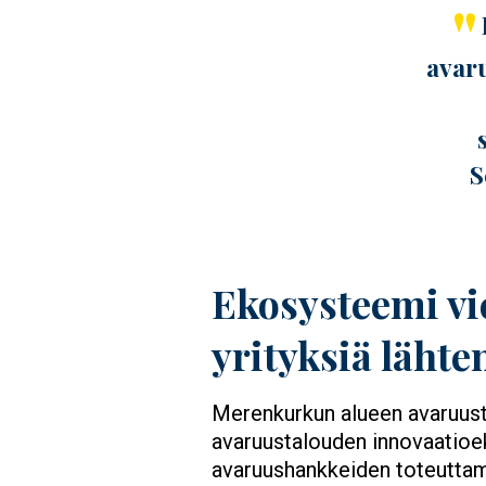
avar
S
Ekosysteemi vi
yrityksiä lähten
Merenkurkun alueen avaruust
avaruustalouden innovaatioeko
avaruushankkeiden toteuttami