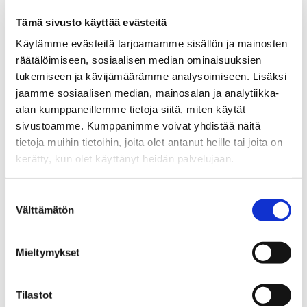
Tämä sivusto käyttää evästeitä
Opens in a new window
Opens in a new window
Opens in a new window
Käytämme evästeitä tarjoamamme sisällön ja mainosten
räätälöimiseen, sosiaalisen median ominaisuuksien
tukemiseen ja kävijämäärämme analysoimiseen. Lisäksi
jaamme sosiaalisen median, mainosalan ja analytiikka-
alan kumppaneillemme tietoja siitä, miten käytät
Tilaa Vaasan yliopiston
sivustoamme. Kumppanimme voivat yhdistää näitä
tietoja muihin tietoihin, joita olet antanut heille tai joita on
uutiskirje
kerätty, kun olet käyttänyt heidän palvelujaan.
Uutiskirje kokoaa yhteen Vaasan yliopiston
Suostumuksen
Välttämätön
ajankohtaiset uutiset tutkimuksen tuloksista,
valinta
koulutuksesta sekä yhteistyöstä ja
yhteiskunnallisesta vaikuttamisesta. Pysy
Mieltymykset
kanssamme kehityksen eturintamassa.
Tilastot