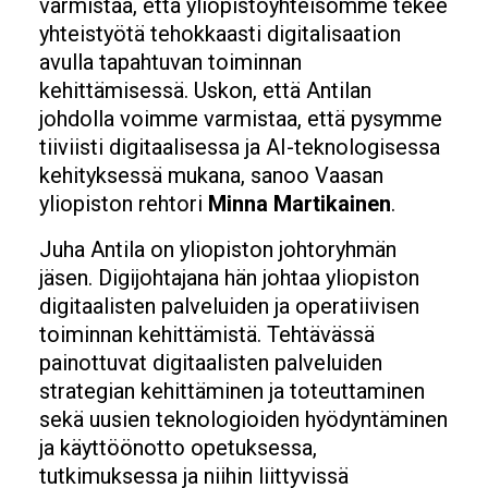
varmistaa, että yliopistoyhteisömme tekee
yhteistyötä tehokkaasti digitalisaation
avulla tapahtuvan toiminnan
kehittämisessä. Uskon, että Antilan
johdolla voimme varmistaa, että pysymme
tiiviisti digitaalisessa ja AI-teknologisessa
kehityksessä mukana, sanoo Vaasan
yliopiston rehtori
Minna Martikainen
.
Juha Antila on yliopiston johtoryhmän
jäsen. Digijohtajana hän johtaa yliopiston
digitaalisten palveluiden ja operatiivisen
toiminnan kehittämistä. Tehtävässä
painottuvat digitaalisten palveluiden
strategian kehittäminen ja toteuttaminen
sekä uusien teknologioiden hyödyntäminen
ja käyttöönotto opetuksessa,
tutkimuksessa ja niihin liittyvissä