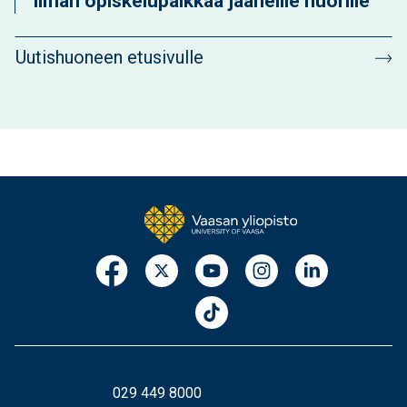
ilman opiskelupaikkaa jääneille nuorille
Uutishuoneen etusivulle
029 449 8000