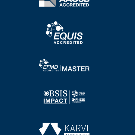
Image
Image
Image
Image