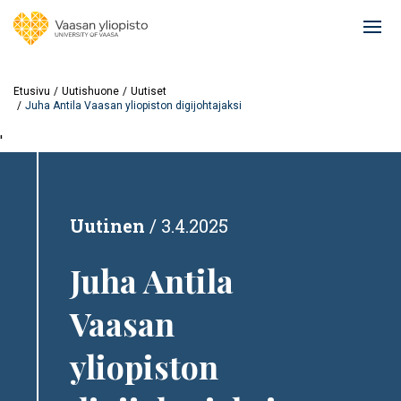
Hyppää
pääsisältöön
Ope
mai
navi
Etusivu
Uutishuone
Uutiset
Juha Antila Vaasan yliopiston digijohtajaksi
'
Uutinen
3.4.2025
Juha Antila
Vaasan
yliopiston