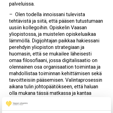
palveluissa.
– Olen todella innoissani tulevista
tehtävistä ja siitä, että pääsen tutustumaan
uusiin kollegoihin. Opiskelin Vaasan
yliopistossa, ja muistelen opiskeluaikaa
lämmöllä. Digijohtajan paikkaa hakiessani
perehdyin yliopiston strategiaan ja
huomasin, että se mukailee läheisesti
omaa filosofiaani, jossa digitalisaatio on
olennainen osa organisaation toimintaa ja
mahdollistaa toiminnan kehittämisen sekä
tavoitteisiin pääsemisen. Valintaprosessin
aikana tulin johtopäätökseen, että haluan
olla mukana tässä matkassa ja kantaa
korteni kekoon. Olen erittäin otettu, että
minut valittiin tähän tehtävään, Antila
toteaa.