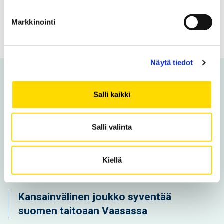
Tilaa uutiskirje
Markkinointi
Näytä tiedot
Voit olla kiinnostunut myös
Salli kaikki
näistä
Salli valinta
Uusi opintoseteli avaa ovet
maksuttomiin korkeakouluopintoihin
Kiellä
ilman opiskelupaikkaa jääneille nuorille
Kansainvälinen joukko syventää
suomen taitoaan Vaasassa