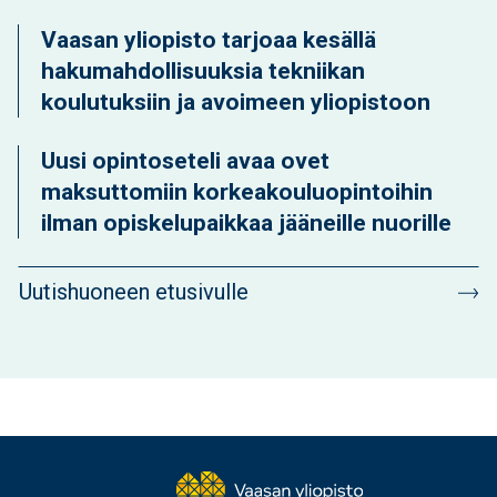
Vaasan yliopisto tarjoaa kesällä
hakumahdollisuuksia tekniikan
koulutuksiin ja avoimeen yliopistoon
Uusi opintoseteli avaa ovet
maksuttomiin korkeakouluopintoihin
ilman opiskelupaikkaa jääneille nuorille
Uutishuoneen etusivulle