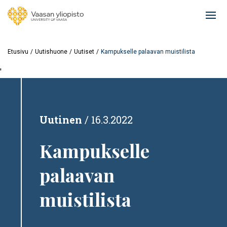
Hyppää
pääsisältöön
Ope
mai
navi
Etusivu
Uutishuone
Uutiset
Kampukselle palaavan muistilista
'
Uutinen
16.3.2022
Kampukselle
palaavan
muistilista