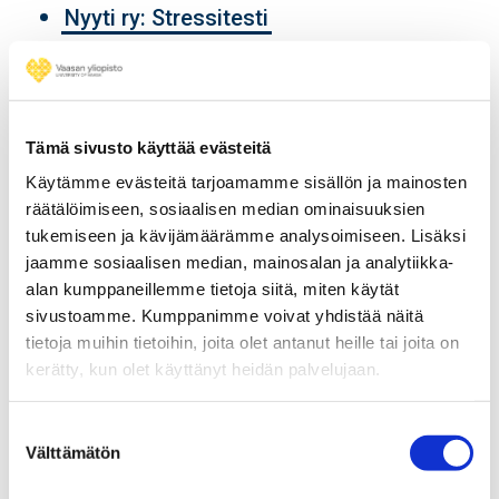
Nyyti ry: Stressitesti
Nyyti ry: Opi elämäntaitoja – stressi
Kuormitusmittari
Tämä sivusto käyttää evästeitä
Muusta hyvinvoinnista ja
Käytämme evästeitä tarjoamamme sisällön ja mainosten
vuorovaikutustaidoista
räätälöimiseen, sosiaalisen median ominaisuuksien
tukemiseen ja kävijämäärämme analysoimiseen. Lisäksi
Mieli ry: Vahvista mielenterveyttä
jaamme sosiaalisen median, mainosalan ja analytiikka-
Smart Moves: Hyvinvointitestit
alan kumppaneillemme tietoja siitä, miten käytät
YTHS: Mielenterveys
sivustoamme. Kumppanimme voivat yhdistää näitä
tietoja muihin tietoihin, joita olet antanut heille tai joita on
kerätty, kun olet käyttänyt heidän palvelujaan.
Tukea saa myös
Suostumuksen
Vaasan yliopiston opintopsykologi
Välttämätön
valinta
Vaasan yliopiston omaohjaajat