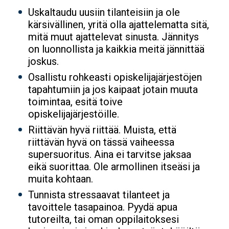
Uskaltaudu uusiin tilanteisiin ja ole
kärsivällinen, yritä olla ajattelematta sitä,
mitä muut ajattelevat sinusta. Jännitys
on luonnollista ja kaikkia meitä jännittää
joskus.
Osallistu rohkeasti opiskelijajärjestöjen
tapahtumiin ja jos kaipaat jotain muuta
toimintaa, esitä toive
opiskelijajärjestöille.
Riittävän hyvä riittää. Muista, että
riittävän hyvä on tässä vaiheessa
supersuoritus. Aina ei tarvitse jaksaa
eikä suorittaa. Ole armollinen itseäsi ja
muita kohtaan.
Tunnista stressaavat tilanteet ja
tavoittele tasapainoa. Pyydä apua
tutoreilta, tai oman oppilaitoksesi