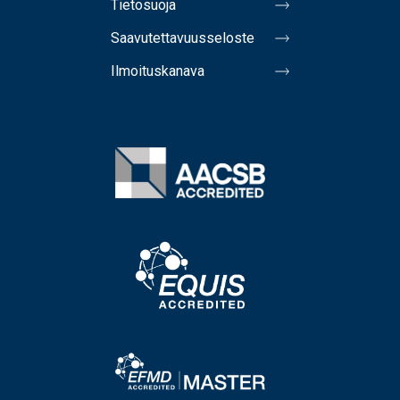
Tietosuoja
Saavutettavuusseloste
Ilmoituskanava
Image
Image
Image