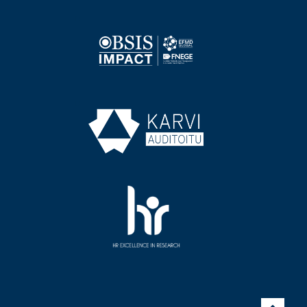
Image
Image
Image