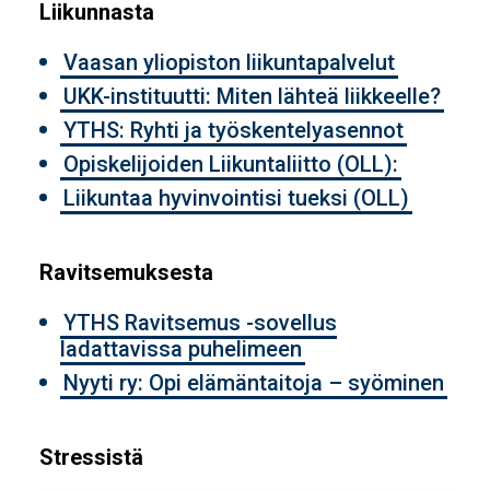
Liikunnasta
Vaasan yliopiston liikuntapalvelut
UKK-instituutti: Miten lähteä liikkeelle?
YTHS: Ryhti ja työskentelyasennot
Opiskelijoiden Liikuntaliitto (OLL):
Liikuntaa hyvinvointisi tueksi (OLL)
Ravitsemuksesta
YTHS Ravitsemus -sovellus
ladattavissa puhelimeen
Nyyti ry: Opi elämäntaitoja – syöminen
Stressistä