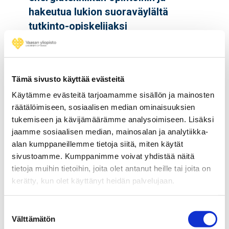
hakeutua lukion suoraväylältä
tutkinto-opiskelijaksi
Tämä sivusto käyttää evästeitä
Käytämme evästeitä tarjoamamme sisällön ja mainosten
räätälöimiseen, sosiaalisen median ominaisuuksien
tukemiseen ja kävijämäärämme analysoimiseen. Lisäksi
jaamme sosiaalisen median, mainosalan ja analytiikka-
alan kumppaneillemme tietoja siitä, miten käytät
UUTINEN
10.08.2022
sivustoamme. Kumppanimme voivat yhdistää näitä
tietoja muihin tietoihin, joita olet antanut heille tai joita on
Maksuttomat avoimen yliopiston
kerätty, kun olet käyttänyt heidän palvelujaan.
verkkokurssit Ohjelmointia Scratch-
ohjelmalla ja 3D-tulostuksen
Suostumuksen
Välttämätön
perusteet
valinta