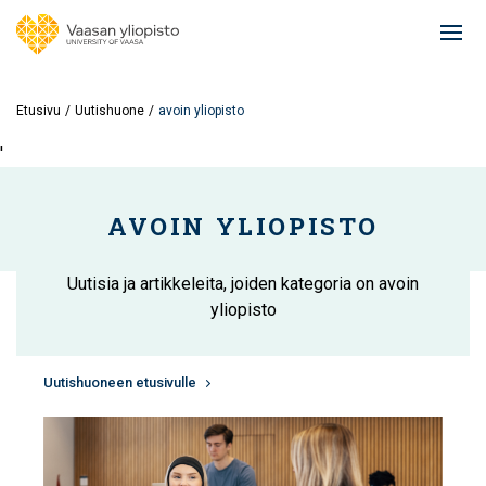
Hyppää
pääsisältöön
Ope
mai
navi
Etusivu
Uutishuone
avoin yliopisto
'
AVOIN YLIOPISTO
Uutisia ja artikkeleita, joiden kategoria on avoin
yliopisto
Uutishuoneen etusivulle