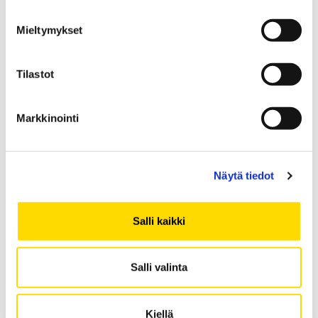
Mieltymykset
Tilastot
UUTINEN
Ilmoittautuminen avoimen
yliopiston opintoihin on
Markkinointi
alkanut
Näytä tiedot
UUTINEN
Avoimen yliopiston kautta
tutkinto-opiskelijaksi?
Salli kaikki
Salli valinta
UUTINEN
Avoin yliopisto on suljettu
Kiellä
2.-31.7.2022