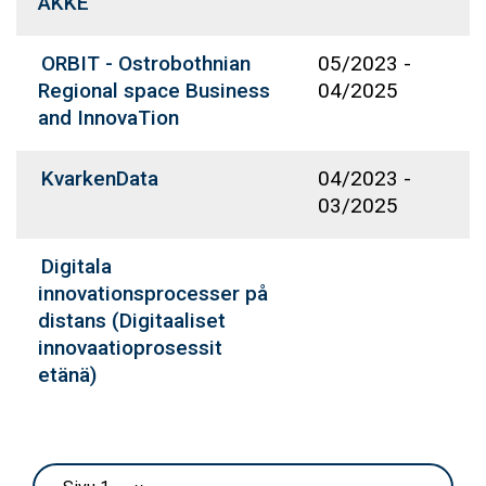
AKKE
ORBIT - Ostrobothnian
05/2023
-
Regional space Business
04/2025
and InnovaTion
KvarkenData
04/2023
-
03/2025
Digitala
innovationsprocesser på
distans (Digitaaliset
innovaatioprosessit
etänä)
Sivutus