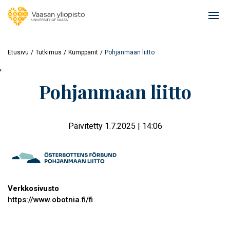
Hyppää
pääsisältöön
Ope
mai
navi
Etusivu
Tutkimus
Kumppanit
Pohjanmaan liitto
'
Pohjanmaan liitto
Päivitetty 1.7.2025 | 14:06
Verkkosivusto
https://www.obotnia.fi/fi