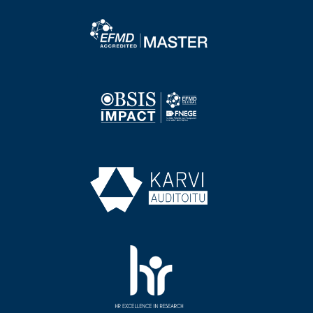
Image
Image
Image
Image