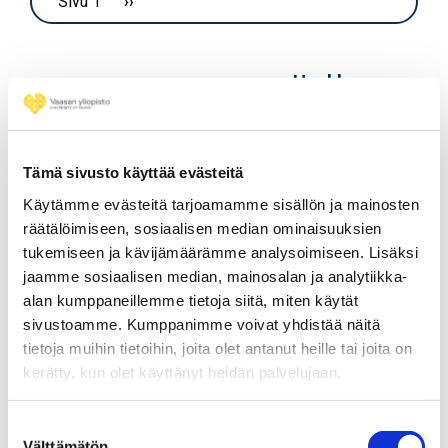
Sivu 1
Seuraava sivu
››
Hankkeen
Koordinaattori
kesto
GRETA— Vihreä murros!
01/2021
-
Tämä sivusto käyttää evästeitä
Väline alueelliseen
09/2021
Käytämme evästeitä tarjoamamme sisällön ja mainosten
älykkääseen
räätälöimiseen, sosiaalisen median ominaisuuksien
erikoistumiseen Itämeren
tukemiseen ja kävijämäärämme analysoimiseen. Lisäksi
alueella
jaamme sosiaalisen median, mainosalan ja analytiikka-
alan kumppaneillemme tietoja siitä, miten käytät
sivustoamme. Kumppanimme voivat yhdistää näitä
tietoja muihin tietoihin, joita olet antanut heille tai joita on
Hankkeen
kerätty, kun olet käyttänyt heidän palvelujaan.
Projektikumppani
kesto
Suostumuksen
GRETA— Vihreä murros!
01/2021
-
Välttämätön