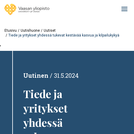
Hyppää
pääsisältöön
Ope
mai
navi
Etusivu
Uutishuone
Uutiset
Tiede ja yritykset yhdessä tukevat kestävää kasvua ja kilpailukykyä
'
Uutinen
31.5.2024
Tiede ja
yritykset
yhdessä