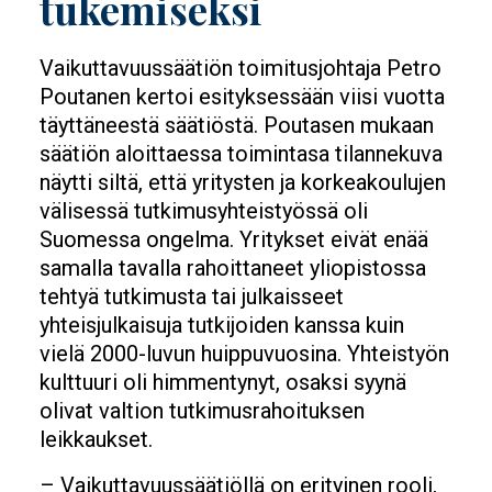
tukemiseksi
Vaikuttavuussäätiön toimitusjohtaja Petro
Poutanen kertoi esityksessään viisi vuotta
täyttäneestä säätiöstä. Poutasen mukaan
säätiön aloittaessa toimintasa tilannekuva
näytti siltä, että yritysten ja korkeakoulujen
välisessä tutkimusyhteistyössä oli
Suomessa ongelma. Yritykset eivät enää
samalla tavalla rahoittaneet yliopistossa
tehtyä tutkimusta tai julkaisseet
yhteisjulkaisuja tutkijoiden kanssa kuin
vielä 2000-luvun huippuvuosina. Yhteistyön
kulttuuri oli himmentynyt, osaksi syynä
olivat valtion tutkimusrahoituksen
leikkaukset.
– Vaikuttavuussäätiöllä on erityinen rooli,