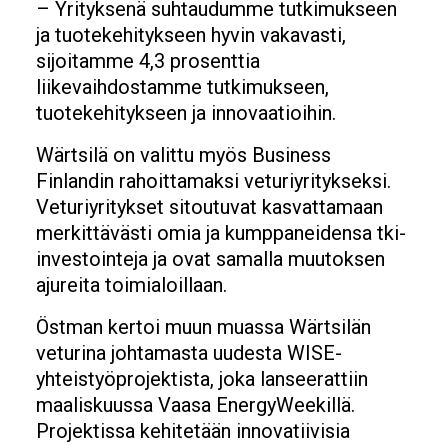
– Yrityksenä suhtaudumme tutkimukseen
ja tuotekehitykseen hyvin vakavasti,
sijoitamme 4,3 prosenttia
liikevaihdostamme tutkimukseen,
tuotekehitykseen ja innovaatioihin.
Wärtsilä on valittu myös Business
Finlandin rahoittamaksi veturiyritykseksi.
Veturiyritykset sitoutuvat kasvattamaan
merkittävästi omia ja kumppaneidensa tki-
investointeja ja ovat samalla muutoksen
ajureita toimialoillaan.
Östman kertoi muun muassa Wärtsilän
veturina johtamasta uudesta WISE-
yhteistyöprojektista, joka lanseerattiin
maaliskuussa Vaasa EnergyWeekillä.
Projektissa kehitetään innovatiivisia