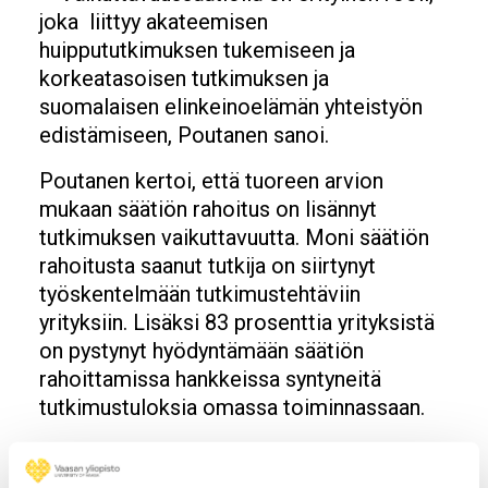
joka liittyy akateemisen
huippututkimuksen tukemiseen ja
korkeatasoisen tutkimuksen ja
suomalaisen elinkeinoelämän yhteistyön
edistämiseen, Poutanen sanoi.
Poutanen kertoi, että tuoreen arvion
mukaan säätiön rahoitus on lisännyt
tutkimuksen vaikuttavuutta. Moni säätiön
rahoitusta saanut tutkija on siirtynyt
työskentelmään tutkimustehtäviin
yrityksiin. Lisäksi 83 prosenttia yrityksistä
on pystynyt hyödyntämään säätiön
rahoittamissa hankkeissa syntyneitä
tutkimustuloksia omassa toiminnassaan.
Poutanen kannusti lopuksi Vaasan
yliopiston tutkijoita hakemaan