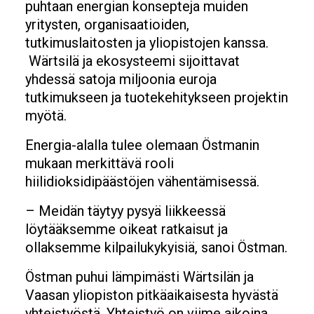
puhtaan energian konsepteja muiden
yritysten, organisaatioiden,
tutkimuslaitosten ja yliopistojen kanssa.
Wärtsilä ja ekosysteemi sijoittavat
yhdessä satoja miljoonia euroja
tutkimukseen ja tuotekehitykseen projektin
myötä.
Energia-alalla tulee olemaan Östmanin
mukaan merkittävä rooli
hiilidioksidipäästöjen vähentämisessä.
– Meidän täytyy pysyä liikkeessä
löytääksemme oikeat ratkaisut ja
ollaksemme kilpailukykyisiä, sanoi Östman.
Östman puhui lämpimästi Wärtsilän ja
Vaasan yliopiston pitkäaikaisesta hyvästä
yhteistyöstä. Yhteistyö on viime aikoina