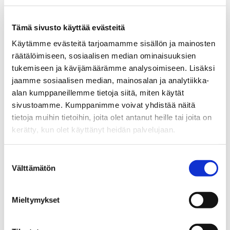
Vaikuttavuussäätiön rahoitusta.
Tämä sivusto käyttää evästeitä
Image
Käytämme evästeitä tarjoamamme sisällön ja mainosten
räätälöimiseen, sosiaalisen median ominaisuuksien
tukemiseen ja kävijämäärämme analysoimiseen. Lisäksi
jaamme sosiaalisen median, mainosalan ja analytiikka-
alan kumppaneillemme tietoja siitä, miten käytät
sivustoamme. Kumppanimme voivat yhdistää näitä
tietoja muihin tietoihin, joita olet antanut heille tai joita on
kerätty, kun olet käyttänyt heidän palvelujaan.
Suostumuksen
Vaikuttavuussäätiön Petro Poutanen kertoi,
Välttämätön
valinta
että säätiön toiminta on lisännyt
tutkimuksen vaikuttavuutta edistämällä
Mieltymykset
tieteellistä tutkimusta ja yrityksissä
sovellettavia ratkaisuja, vahvistamalla