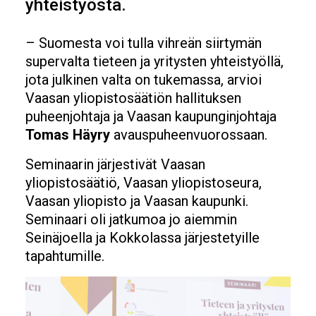
yhteistyöstä.
– Suomesta voi tulla vihreän siirtymän
supervalta tieteen ja yritysten yhteistyöllä,
jota julkinen valta on tukemassa, arvioi
Vaasan yliopistosäätiön hallituksen
puheenjohtaja ja Vaasan kaupunginjohtaja
Tomas Häyry
avauspuheenvuorossaan.
Seminaarin järjestivät Vaasan
yliopistosäätiö, Vaasan yliopistoseura,
Vaasan yliopisto ja Vaasan kaupunki.
Seminaari oli jatkumoa jo aiemmin
Seinäjoella ja Kokkolassa järjestetyille
tapahtumille.
Image