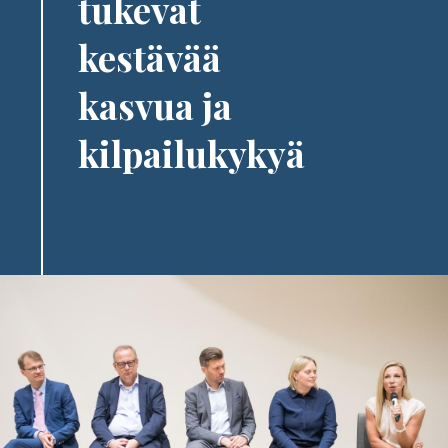
tukevat
kestävää
kasvua ja
kilpailukykyä
Image