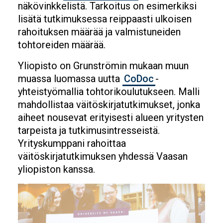
näkövinkkelistä. Tarkoitus on esimerkiksi
lisätä tutkimuksessa reippaasti ulkoisen
rahoituksen määrää ja valmistuneiden
tohtoreiden määrää.
Yliopisto on Grunströmin mukaan muun
muassa luomassa uutta
CoDoc
-
yhteistyömallia tohtorikoulutukseen. Malli
mahdollistaa väitöskirjatutkimukset, jonka
aiheet nousevat erityisesti alueen yritysten
tarpeista ja tutkimusintresseistä.
Yrityskumppani rahoittaa
väitöskirjatutkimuksen yhdessä Vaasan
yliopiston kanssa.
Image