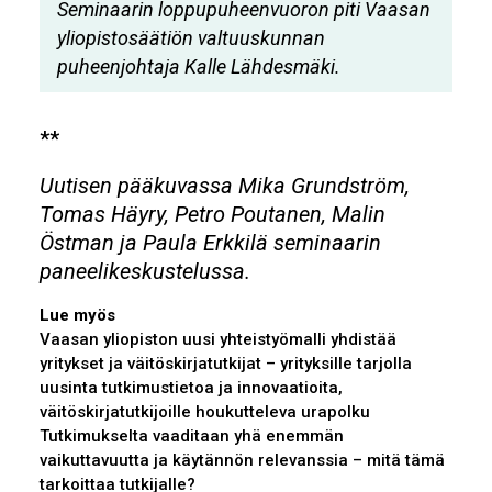
Seminaarin loppupuheenvuoron piti Vaasan
yliopistosäätiön valtuuskunnan
puheenjohtaja Kalle Lähdesmäki.
**
Uutisen pääkuvassa Mika Grundström,
Tomas Häyry, Petro Poutanen, Malin
Östman ja Paula Erkkilä seminaarin
paneelikeskustelussa.
Lue myös
Vaasan yliopiston uusi yhteistyömalli yhdistää
yritykset ja väitöskirjatutkijat – yrityksille tarjolla
uusinta tutkimustietoa ja innovaatioita,
väitöskirjatutkijoille houkutteleva urapolku
Tutkimukselta vaaditaan yhä enemmän
vaikuttavuutta ja käytännön relevanssia – mitä tämä
tarkoittaa tutkijalle?