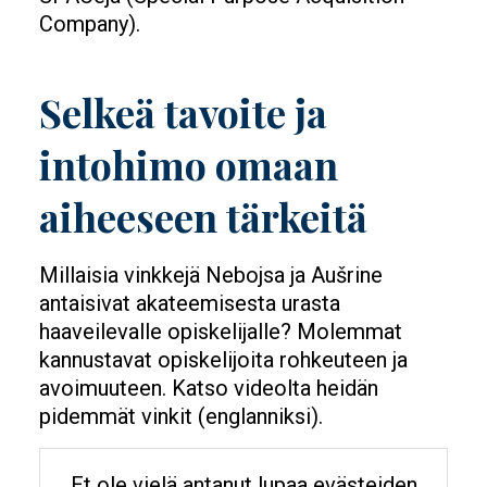
Company).
Selkeä tavoite ja
intohimo omaan
aiheeseen tärkeitä
Millaisia vinkkejä Nebojsa ja Aušrine
antaisivat akateemisesta urasta
haaveilevalle opiskelijalle? Molemmat
kannustavat opiskelijoita rohkeuteen ja
avoimuuteen. Katso videolta heidän
pidemmät vinkit (englanniksi).
Et ole vielä antanut lupaa evästeiden