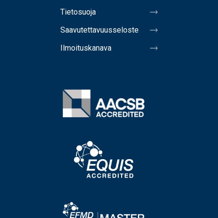
Tietosuoja
Saavutettavuusseloste
Ilmoituskanava
Image
Image
Image