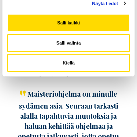
Aušrine sanoo.
Näytä tiedot
Nebojsan tutkimus käsittelee vastuullista
Salli kaikki
rahoitusta. Hänen kiinnostuksensa
aiheeseen syttyi, kun hänelle annettiin
tehtäväksi luoda maisterivaiheen kurssi
Salli valinta
aiheesta. Nebojsa toimii Finance-
maisteriohjelman
Kiellä
koulutusohjelmavastaavana ja muun
muassa ohjaa opinnäytetöitä.
Maisteriohjelma on minulle
sydämen asia. Seuraan tarkasti
alalla tapahtuvia muutoksia ja
haluan kehittää ohjelmaa ja
opetusta jatkuvasti, jotta opetus