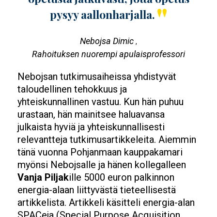
pysyy aallonharjalla.
Nebojsa Dimic
,
Rahoituksen nuorempi apulaisprofessori
Nebojsan tutkimusaiheissa yhdistyvät
taloudellinen tehokkuus ja
yhteiskunnallinen vastuu. Kun hän puhuu
urastaan, hän mainitsee haluavansa
julkaista hyviä ja yhteiskunnallisesti
relevantteja tutkimusartikkeleita. Aiemmin
tänä vuonna Pohjanmaan kauppakamari
myönsi Nebojsalle ja hänen kollegalleen
Vanja Piljak
ille 5000 euron palkinnon
energia-alaan liittyvästä tieteellisestä
artikkelista. Artikkeli käsitteli energia-alan
SPACeja (Special Purpose Acquisition