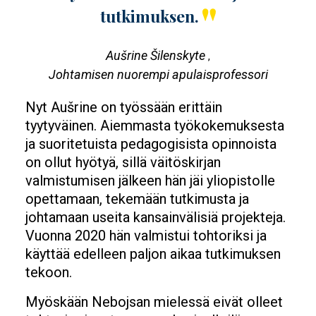
tutkimuksen.
Aušrine Šilenskyte
,
Johtamisen nuorempi apulaisprofessori
Nyt Aušrine on työssään erittäin
tyytyväinen. Aiemmasta työkokemuksesta
ja suoritetuista pedagogisista opinnoista
on ollut hyötyä, sillä väitöskirjan
valmistumisen jälkeen hän jäi yliopistolle
opettamaan, tekemään tutkimusta ja
johtamaan useita kansainvälisiä projekteja.
Vuonna 2020 hän valmistui tohtoriksi ja
käyttää edelleen paljon aikaa tutkimuksen
tekoon.
Myöskään Nebojsan mielessä eivät olleet