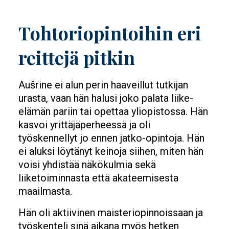
Tohtoriopintoihin eri
reittejä pitkin
Aušrine ei alun perin haaveillut tutkijan
urasta, vaan hän halusi joko palata liike-
elämän pariin tai opettaa yliopistossa. Hän
kasvoi yrittäjäperheessä ja oli
työskennellyt jo ennen jatko-opintoja. Hän
ei aluksi löytänyt keinoja siihen, miten hän
voisi yhdistää näkökulmia sekä
liiketoiminnasta että akateemisesta
maailmasta.
Hän oli aktiivinen maisteriopinnoissaan ja
työskenteli sinä aikana myös hetken