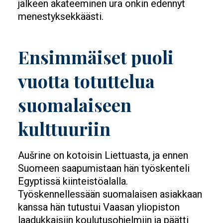
jälkeen akateeminen ura onkin edennyt
menestyksekkäästi.
Ensimmäiset puoli
vuotta totuttelua
suomalaiseen
kulttuuriin
Aušrine on kotoisin Liettuasta, ja ennen
Suomeen saapumistaan hän työskenteli
Egyptissä kiinteistöalalla.
Työskennellessään suomalaisen asiakkaan
kanssa hän tutustui Vaasan yliopiston
laadukkaisiin koulutusohjelmiin ja päätti