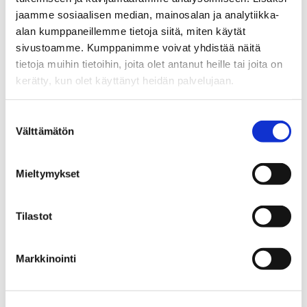
kestävyyteen. Hän on kiinnostunut myös
jaamme sosiaalisen median, mainosalan ja analytiikka-
innovaatioista liiketalouden koulutuksessa,
alan kumppaneillemme tietoja siitä, miten käytät
kuten monimuotoisuudesta ja muista
sivustoamme. Kumppanimme voivat yhdistää näitä
sosiaaliseen kestävyyteen liittyvistä
tietoja muihin tietoihin, joita olet antanut heille tai joita on
kysymyksistä.
kerätty, kun olet käyttänyt heidän palvelujaan.
Aušrine on toiminut myös International
Suostumuksen
Business -kandidaattiohjelman
Välttämätön
valinta
koulutusohjelmavastaavana ja johtanut
kansainvälisiä projekteja ja monia muita
Mieltymykset
aloitteita. Työssään hän on muun muassa
kehittänyt innovatiivisia kursseja ja saanut
tunnustusta opetustavastaan.
Tilastot
– Tänä syksynä aloitin tenure track -polulla
kohti professuuria ja sen myötä keskityn
Markkinointi
jatkossa entistä enemmän tutkimukseen ja
kansainvälisiin yhteistyöprojekteihin,