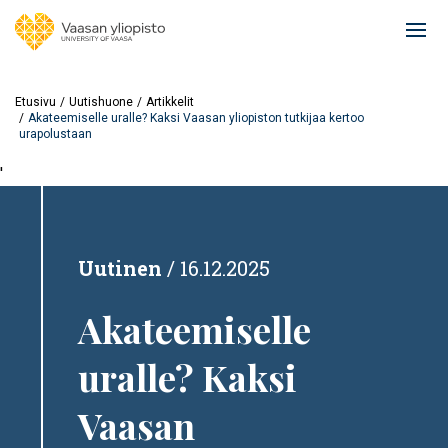
Hyppää
pääsisältöön
Ope
mai
navi
Etusivu
Uutishuone
Artikkelit
Akateemiselle uralle? Kaksi Vaasan yliopiston tutkijaa kertoo
urapolustaan
'
Uutinen
16.12.2025
Akateemiselle
uralle? Kaksi
Vaasan