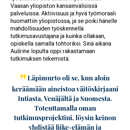
Vaasan yliopiston kansainvälisissä
palveluissa. Aktiivisuus ja hyvä työmoraali
huomattiin yliopistossa, ja se poiki hänelle
mahdollisuuden työskennellä
tutkimusavustajana ja kuinka ollakaan,
opiskella samalla tohtoriksi. Sinä aikana
Aušrine lopulta oppi rakastamaan
tutkimuksen tekemistä.
Läpimurto oli se, kun aloin
keräämään aineistoa väitöskirjaani
Intiasta, Venäjältä ja Suomesta.
Toteuttamalla oman
tutkimusprojektini, löysin keinon
yhdistää liike-elämän ja