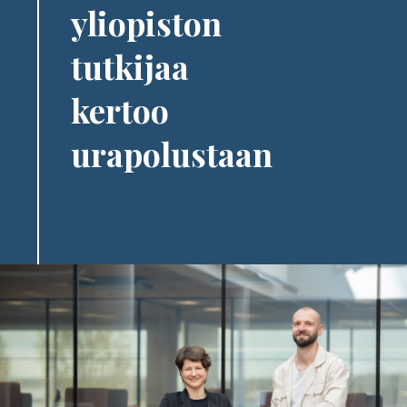
yliopiston
tutkijaa
kertoo
urapolustaan
Image