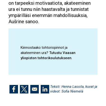
on tarpeeksi motivaatiota, akateeminen
ura ei tunnu niin haastavalta ja tunnistat
ympärilläsi enemmän mahdollisuuksia,
Aušrine sanoo.
Kiinnostaako tohtoriopinnot ja
akateeminen ura?
Tutustu Vaasan
yliopiston tohtorikoulutukseen
.
Teksti: Henna Lassila, kuvat ja
videot: Sofia Niemelä
Opens in a new window
Opens in a new window
Opens in a new window