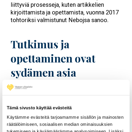
liittyviä prosesseja, kuten artikkelien
kirjoittamista ja opettamista, vuonna 2017
tohtoriksi valmistunut Nebojsa sanoo.
Tutkimus ja
opettaminen ovat
sydämen asia
Tohtoriopintojen jälkeen tutkimus ja
opettaminen ovat pitäneet molemmat
kiireisinä. Aušrinen tutkimus keskittyy
Tämä sivusto käyttää evästeitä
kansainväliseen strategiseen johtamiseen,
Käytämme evästeitä tarjoamamme sisällön ja mainosten
kehittyneisiin teknologioihin (esim.
räätälöimiseen, sosiaalisen median ominaisuuksien
lohkoketjut, tekoäly, SaaS) ja sosiaaliseen
tukemiseen ja kävijämäärämme analysoimiseen. Lisäksi