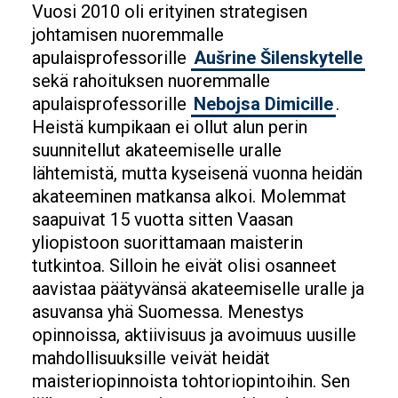
Vuosi 2010 oli erityinen strategisen
johtamisen nuoremmalle
apulaisprofessorille
Aušrine Šilenskytelle
sekä rahoituksen nuoremmalle
apulaisprofessorille
Nebojsa Dimicille
.
Heistä kumpikaan ei ollut alun perin
suunnitellut akateemiselle uralle
lähtemistä, mutta kyseisenä vuonna heidän
akateeminen matkansa alkoi. Molemmat
saapuivat 15 vuotta sitten Vaasan
yliopistoon suorittamaan maisterin
tutkintoa. Silloin he eivät olisi osanneet
aavistaa päätyvänsä akateemiselle uralle ja
asuvansa yhä Suomessa. Menestys
opinnoissa, aktiivisuus ja avoimuus uusille
mahdollisuuksille veivät heidät
maisteriopinnoista tohtoriopintoihin. Sen