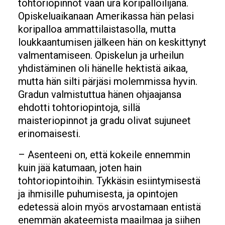
tohtoriopinnot vaan ura koripalloilijana.
Opiskeluaikanaan Amerikassa hän pelasi
koripalloa ammattilaistasolla, mutta
loukkaantumisen jälkeen hän on keskittynyt
valmentamiseen. Opiskelun ja urheilun
yhdistäminen oli hänelle hektistä aikaa,
mutta hän silti pärjäsi molemmissa hyvin.
Gradun valmistuttua hänen ohjaajansa
ehdotti tohtoriopintoja, sillä
maisteriopinnot ja gradu olivat sujuneet
erinomaisesti.
– Asenteeni on, että kokeile ennemmin
kuin jää katumaan, joten hain
tohtoriopintoihin. Tykkäsin esiintymisestä
ja ihmisille puhumisesta, ja opintojen
edetessä aloin myös arvostamaan entistä
enemmän akateemista maailmaa ja siihen