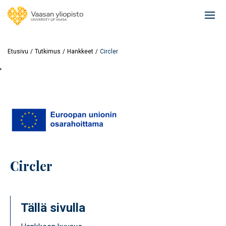
Hyppää
pääsisältöön
Ope
mai
navi
Etusivu
Tutkimus
Hankkeet
Circler
'
Circler
Tällä sivulla