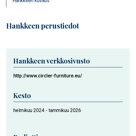
Hankkeen kuvaus
Hankkeen perustiedot
Hankkeen verkkosivusto
http://www.circler-furniture.eu/
Kesto
Hankkeen
helmikuu 2024
-
tammikuu 2026
kesto