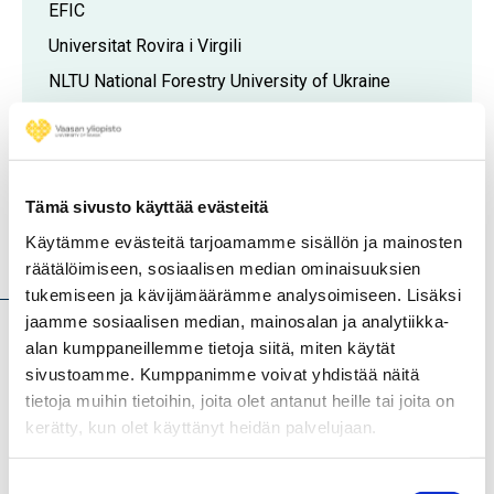
EFIC
Universitat Rovira i Virgili
NLTU National Forestry University of Ukraine
CPI Institute of the Republic of Slovenia for
Vocational Education and Training
Tämä sivusto käyttää evästeitä
Käytämme evästeitä tarjoamamme sisällön ja mainosten
Hankkeen kuvaus
räätälöimiseen, sosiaalisen median ominaisuuksien
tukemiseen ja kävijämäärämme analysoimiseen. Lisäksi
jaamme sosiaalisen median, mainosalan ja analytiikka-
alan kumppaneillemme tietoja siitä, miten käytät
The transition toward a more Circular Economy of the very
sivustoamme. Kumppanimme voivat yhdistää näitä
relevant and growing EU Furniture sector requires
tietoja muihin tietoihin, joita olet antanut heille tai joita on
companies to properly guide this process and its
kerätty, kun olet käyttänyt heidän palvelujaan.
challenges. The sector lacks the occupational profile of
the Circular Economy Transition Manager (CETM) and the
Suostumuksen