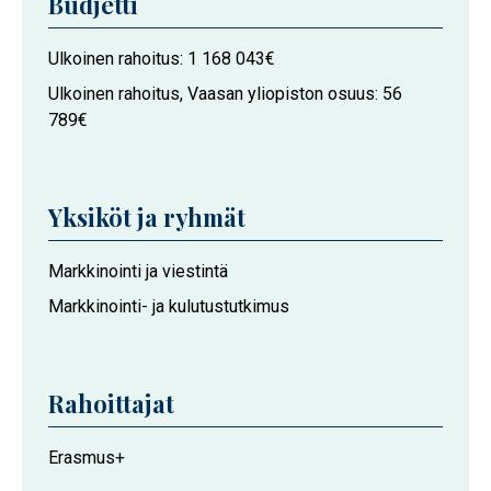
Budjetti
Ulkoinen rahoitus
1 168 043€
Ulkoinen rahoitus, Vaasan yliopiston osuus
56
789€
Yksiköt ja ryhmät
Hankkeeseen
Markkinointi ja viestintä
osallistuvat
Markkinointi- ja kulutustutkimus
Vaasan
yliopiston
toimijat
Rahoittajat
Erasmus+