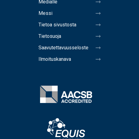
Medialle
Messi
Tietoa sivustosta
Tietosuoja
Saavutettavuusseloste
Ilmoituskanava
Image
Image