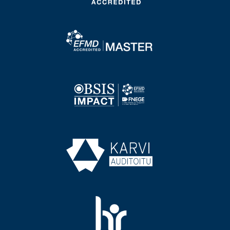
Image
Image
Image
Image