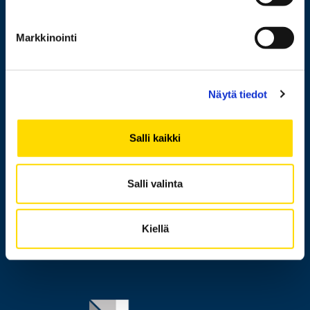
Henkilöhaku
Markkinointi
Yhteystiedot
Laskutusosoite
Näytä tiedot
Medialle
Messi
Salli kaikki
Tietoa sivustosta
Salli valinta
Tietosuoja
Saavutettavuusseloste
Kiellä
Ilmoituskanava
Image