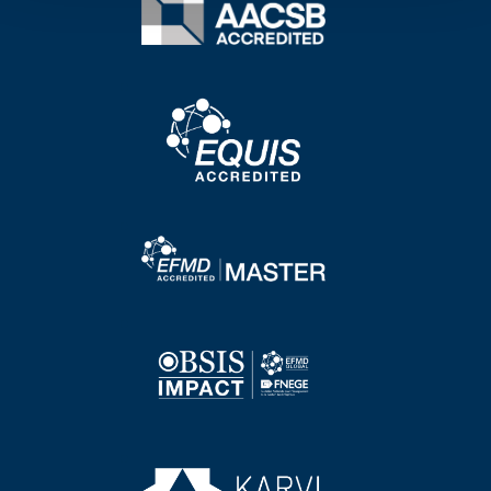
Image
Image
Image
Image