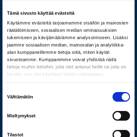
029 449 8000
Tämä sivusto käyttää evästeitä
Wolffintie 32
Käytämme evästeitä tarjoamamme sisällön ja mainosten
FI-65200 Vaasa PL 700
räätälöimiseen, sosiaalisen median ominaisuuksien
65101 Vaasa
tukemiseen ja kävijämäärämme analysoimiseen. Lisäksi
jaamme sosiaalisen median, mainosalan ja analytiikka-
Lisää yhteystietoja
alan kumppaneillemme tietoja siitä, miten käytät
sivustoamme. Kumppanimme voivat yhdistää näitä
tietoja muihin tietoihin, joita olet antanut heille tai joita on
kerätty, kun olet käyttänyt heidän palvelujaan.
Opiskelijaksi
Tutkimus
Suostumuksen
Välttämätön
valinta
Yhteistyö
Uutishuone
Mieltymykset
Yliopisto
Tilastot