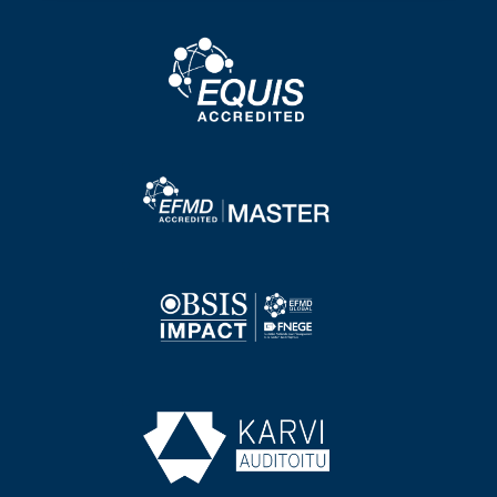
Image
Image
Image
Image