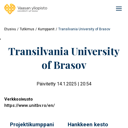
Hyppää
pääsisältöön
Ope
mai
navi
Etusivu
Tutkimus
Kumppanit
Transilvania University of Brasov
'
Transilvania University
of Brasov
Päivitetty 14.1.2025 | 20:54
Verkkosivusto
https://www.unitbv.ro/en/
Projektikumppani
Hankkeen kesto