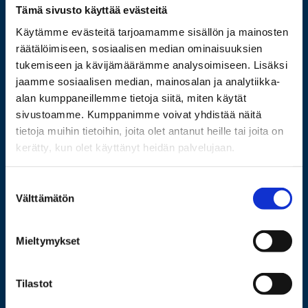
Wolffintie 32
Tämä sivusto käyttää evästeitä
FI-65200 Vaasa PL 700
Käytämme evästeitä tarjoamamme sisällön ja mainosten
65101 Vaasa
räätälöimiseen, sosiaalisen median ominaisuuksien
tukemiseen ja kävijämäärämme analysoimiseen. Lisäksi
Lisää yhteystietoja
jaamme sosiaalisen median, mainosalan ja analytiikka-
alan kumppaneillemme tietoja siitä, miten käytät
sivustoamme. Kumppanimme voivat yhdistää näitä
tietoja muihin tietoihin, joita olet antanut heille tai joita on
Opiskelijaksi
kerätty, kun olet käyttänyt heidän palvelujaan.
Tutkimus
Suostumuksen
Yhteistyö
Välttämätön
valinta
Uutishuone
Yliopisto
Mieltymykset
Tilastot
Henkilöhaku