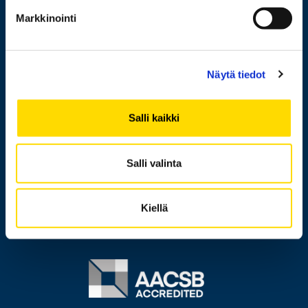
Markkinointi
Yhteystiedot
Laskutusosoite
Medialle
Näytä tiedot
Messi
Salli kaikki
Tietoa sivustosta
Tietosuoja
Salli valinta
Saavutettavuusseloste
Ilmoituskanava
Kiellä
Image