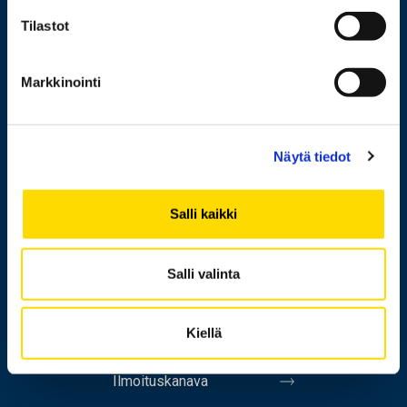
Yliopisto
Tilastot
Markkinointi
Henkilöhaku
Yhteystiedot
Näytä tiedot
Laskutusosoite
Medialle
Salli kaikki
Messi
Salli valinta
Tietoa sivustosta
Tietosuoja
Kiellä
Saavutettavuusseloste
Ilmoituskanava