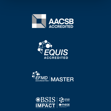
Image
Image
Image
Image