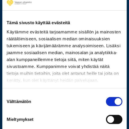
029 449 8000
Tämä sivusto käyttää evästeitä
Käytämme evästeitä tarjoamamme sisällön ja mainosten
Wolffintie 32
räätälöimiseen, sosiaalisen median ominaisuuksien
FI-65200 Vaasa PL 700
tukemiseen ja kävijämäärämme analysoimiseen. Lisäksi
65101 Vaasa
jaamme sosiaalisen median, mainosalan ja analytiikka-
alan kumppaneillemme tietoja siitä, miten käytät
sivustoamme. Kumppanimme voivat yhdistää näitä
Lisää yhteystietoja
tietoja muihin tietoihin, joita olet antanut heille tai joita on
kerätty, kun olet käyttänyt heidän palvelujaan.
Opiskelijaksi
Suostumuksen
Välttämätön
valinta
Tutkimus
Yhteistyö
Mieltymykset
Uutishuone