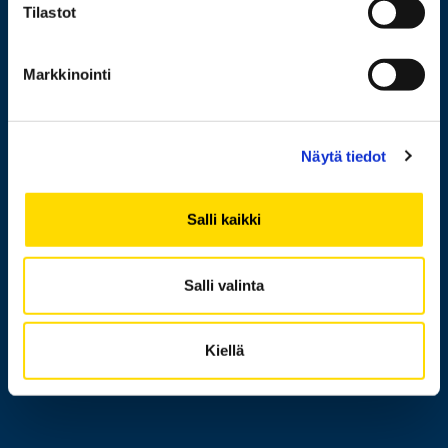
Tilastot
Markkinointi
Henkilöhaku
Yhteystiedot
Näytä tiedot
Laskutusosoite
Medialle
Salli kaikki
Messi
Tietoa sivustosta
Salli valinta
Tietosuoja
Saavutettavuusseloste
Kiellä
Ilmoituskanava