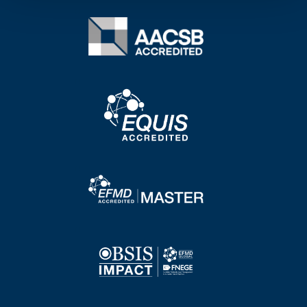
Image
Image
Image
Image