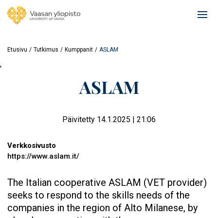
Hyppää
pääsisältöön
Ope
mai
navi
Etusivu
Tutkimus
Kumppanit
ASLAM
'
ASLAM
Päivitetty 14.1.2025 | 21:06
Verkkosivusto
https://www.aslam.it/
The Italian cooperative ASLAM (VET provider)
seeks to respond to the skills needs of the
companies in the region of Alto Milanese, by