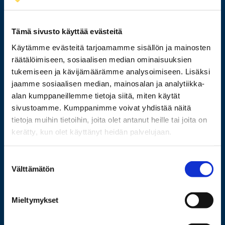
029 449 8000
Tämä sivusto käyttää evästeitä
Käytämme evästeitä tarjoamamme sisällön ja mainosten
Wolffintie 32
räätälöimiseen, sosiaalisen median ominaisuuksien
FI-65200 Vaasa PL 700
tukemiseen ja kävijämäärämme analysoimiseen. Lisäksi
65101 Vaasa
jaamme sosiaalisen median, mainosalan ja analytiikka-
alan kumppaneillemme tietoja siitä, miten käytät
Lisää yhteystietoja
sivustoamme. Kumppanimme voivat yhdistää näitä
tietoja muihin tietoihin, joita olet antanut heille tai joita on
kerätty, kun olet käyttänyt heidän palvelujaan.
Opiskelijaksi
Suostumuksen
Tutkimus
Välttämätön
valinta
Yhteistyö
Mieltymykset
Uutishuone
Yliopisto