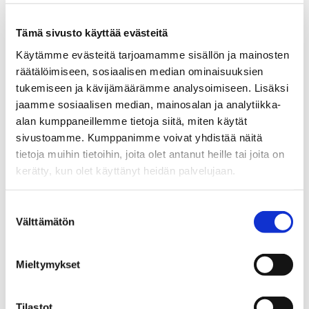
2023.
Haussa on kahdeksan
englanninkielistä maisteriohjelmaa.
Tämä sivusto käyttää evästeitä
Käytämme evästeitä tarjoamamme sisällön ja mainosten
räätälöimiseen, sosiaalisen median ominaisuuksien
Lue lisää englanninkielisistä
tukemiseen ja kävijämäärämme analysoimiseen. Lisäksi
maisteriohjelmistamme
jaamme sosiaalisen median, mainosalan ja analytiikka-
alan kumppaneillemme tietoja siitä, miten käytät
Opens in a new window
Opens in a new window
Opens in a new window
sivustoamme. Kumppanimme voivat yhdistää näitä
tietoja muihin tietoihin, joita olet antanut heille tai joita on
kerätty, kun olet käyttänyt heidän palvelujaan.
Suostumuksen
Tilaa Vaasan yliopiston
Välttämätön
valinta
uutiskirje
Mieltymykset
Uutiskirje kokoaa yhteen Vaasan yliopiston
Tilastot