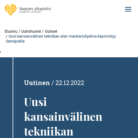
Hyppää
pääsisältöön
Ope
mai
navi
Etusivu
Uutishuone
Uutiset
Uusi kansainvälinen tekniikan alan maisteriohjelma käynnistyy
Seinäjoella
'
Uutinen
22.12.2022
Uusi
kansainvälinen
tekniikan