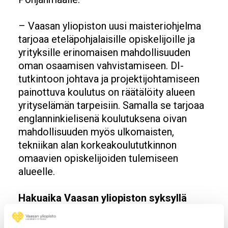
– Vaasan yliopiston uusi maisteriohjelma
tarjoaa eteläpohjalaisille opiskelijoille ja
yrityksille erinomaisen mahdollisuuden
oman osaamisen vahvistamiseen. DI-
tutkintoon johtava ja projektijohtamiseen
painottuva koulutus on räätälöity alueen
yrityselämän tarpeisiin. Samalla se tarjoaa
englanninkielisenä koulutuksena oivan
mahdollisuuden myös ulkomaisten,
tekniikan alan korkeakoulututkinnon
omaavien opiskelijoiden tulemiseen
alueelle.
Hakuaika Vaasan yliopiston syksyllä
2023 alkaviin kansainvälisiin
maisteriohjelmiin on 4.–18. tammikuuta