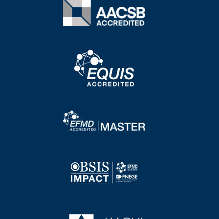
Image
Image
Image
Image