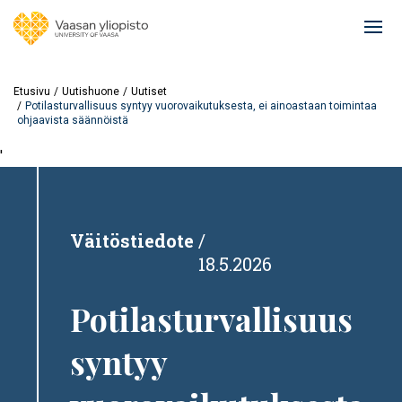
Hyppää
pääsisältöön
Ope
mai
navi
Etusivu
Uutishuone
Uutiset
Potilasturvallisuus syntyy vuorovaikutuksesta, ei ainoastaan toimintaa
ohjaavista säännöistä
'
Väitöstiedote
18.5.2026
Potilasturvallisuus
syntyy