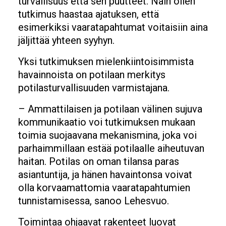
turvallisuus että sen puutteet. Näin ollen
tutkimus haastaa ajatuksen, että
esimerkiksi vaaratapahtumat voitaisiin aina
jäljittää yhteen syyhyn.
Yksi tutkimuksen mielenkiintoisimmista
havainnoista on potilaan merkitys
potilasturvallisuuden varmistajana.
– Ammattilaisen ja potilaan välinen sujuva
kommunikaatio voi tutkimuksen mukaan
toimia suojaavana mekanismina, joka voi
parhaimmillaan estää potilaalle aiheutuvan
haitan. Potilas on oman tilansa paras
asiantuntija, ja hänen havaintonsa voivat
olla korvaamattomia vaaratapahtumien
tunnistamisessa, sanoo Lehesvuo.
Toimintaa ohjaavat rakenteet luovat