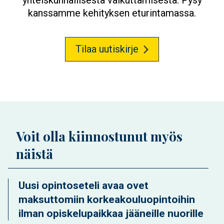
yhteiskunnallisesta vaikuttamisesta. Pysy
kanssamme kehityksen eturintamassa.
Tilaa uutiskirje
Voit olla kiinnostunut myös
näistä
Uusi opintoseteli avaa ovet
maksuttomiin korkeakouluopintoihin
ilman opiskelupaikkaa jääneille nuorille