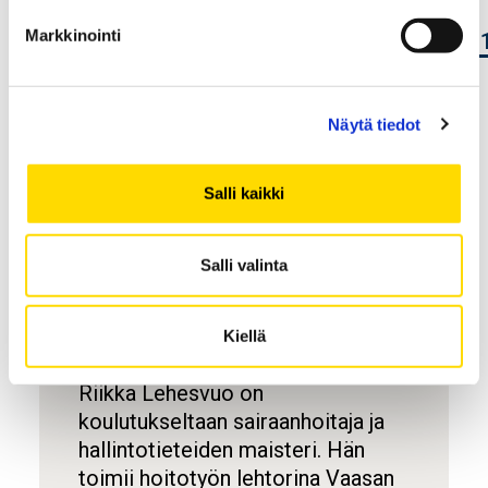
https://uwasa.zoom.us/j/65802661426?
Markkinointi
pwd=02x1MHwKPayM7UjU5we0nBoVkRdblC.
Salasana: 772335
Vastaväittäjänä tilaisuudessa toimii
Näytä tiedot
työelämäprofessori, dosentti
Hanna
Tiirinki
(Turun yliopisto) ja kustoksena
Salli kaikki
professori
Harri Jalonen
.
Salli valinta
Lisätietoa
Tietolaatikko
Kiellä
Riikka Lehesvuo on
koulutukseltaan sairaanhoitaja ja
hallintotieteiden maisteri. Hän
toimii hoitotyön lehtorina Vaasan