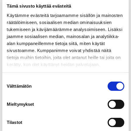
Lehesvuo, Riikka (2026) Systeeminen
Tämä sivusto käyttää evästeitä
näkökulma terveydenhuollon
Käytämme evästeitä tarjoamamme sisällön ja mainosten
potilasturvallisuuteen. Acta Wasaensia
räätälöimiseen, sosiaalisen median ominaisuuksien
583. Väitöskirja. Vaasan yliopisto.
tukemiseen ja kävijämäärämme analysoimiseen. Lisäksi
Julkaisun PDF
jaamme sosiaalisen median, mainosalan ja analytiikka-
alan kumppaneillemme tietoja siitä, miten käytät
sivustoamme. Kumppanimme voivat yhdistää näitä
Väitöstilaisuus
tietoja muihin tietoihin, joita olet antanut heille tai joita on
kerätty, kun olet käyttänyt heidän palvelujaan.
HTM Riikka Lehesvuon väitöstutkimus
Suostumuksen
“Systeeminen näkökulma terveydenhuollon
Välttämätön
valinta
potilasturvallisuuteen” tarkastetaan
perjantaina 22.5.2026 klo 12 Vaasan
Mieltymykset
yliopiston Nissi-auditoriossa.
Väitöstilaisuutta on mahdollista seurata
Tilastot
myös etäyhteyden kautta: