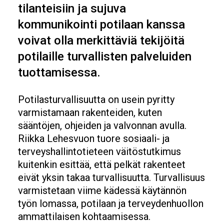
tilanteisiin ja sujuva
kommunikointi potilaan kanssa
voivat olla merkittäviä tekijöitä
potilaille turvallisten palveluiden
tuottamisessa.
Potilasturvallisuutta on usein pyritty
varmistamaan rakenteiden, kuten
sääntöjen, ohjeiden ja valvonnan avulla.
Riikka Lehesvuon tuore sosiaali- ja
terveyshallintotieteen väitöstutkimus
kuitenkin esittää, että pelkät rakenteet
eivät yksin takaa turvallisuutta. Turvallisuus
varmistetaan viime kädessä käytännön
työn lomassa, potilaan ja terveydenhuollon
ammattilaisen kohtaamisessa.