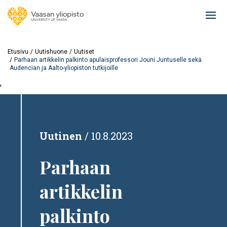
Hyppää
pääsisältöön
Ope
mai
navi
Etusivu
Uutishuone
Uutiset
Parhaan artikkelin palkinto apulaisprofessori Jouni Juntuselle sekä
Audencian ja Aalto-yliopiston tutkijoille
'
Uutinen
10.8.2023
Parhaan
artikkelin
palkinto