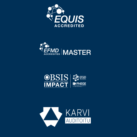
Image
Image
Image
Image