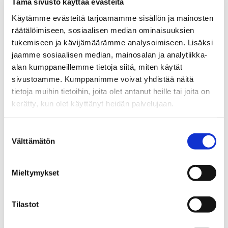
Tämä sivusto käyttää evästeitä
asiantuntijaa. Konferenssin Social Issues
Käytämme evästeitä tarjoamamme sisällön ja mainosten
in Management -divisioona tutkii
räätälöimiseen, sosiaalisen median ominaisuuksien
sosiaalisia kysymyksiä, instituutioita,
tukemiseen ja kävijämäärämme analysoimiseen. Lisäksi
vuorovaikutusta ja näiden vaikutusta
jaamme sosiaalisen median, mainosalan ja analytiikka-
johtamiseen.
alan kumppaneillemme tietoja siitä, miten käytät
sivustoamme. Kumppanimme voivat yhdistää näitä
Lue myös
tietoja muihin tietoihin, joita olet antanut heille tai joita on
Jouni Juntunen
kerätty, kun olet käyttänyt heidän palvelujaan.
Uusi innovaatiojohtamisen apulaisprofessori Jouni
K. Juntunen: systeemiset innovaatiot välttämättömiä
ilmastokriisin ratkaisemiseksi
Suostumuksen
Välttämätön
valinta
Mieltymykset
Lisätiedot
Tietolaatikko
Tilastot
Jouni Juntunen