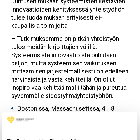
Juntusen mukaan systeemisten kestävien
innovaatioiden kehityksessä yhteistyöhön
tulee tuoda mukaan erityisesti ei-
kaupallisia toimijoita.
– Tutkimuksemme on pitkän yhteistyön
tulos meidän kirjoittajien välillä.
Systeemisistä innovaatioista puhutaan
paljon, mutta systeemisen vaikutuksen
mittaaminen järjestelmällisesti on edelleen
harvinaista ja vasta kehitteillä. On ollut
inspiroivaa kehittää malli tähän ja pureutua
syvemmälle sidosryhmäyhteistyöhön.
Bostonissa, Massachusettssa, 4.–8.
elokuuta järjestetty
Academy of
Management
on johtamisen alan
merkittävin konferenssi, joka kokoaa
vuosittain yhteen yli 11 000 tutkijaa ja