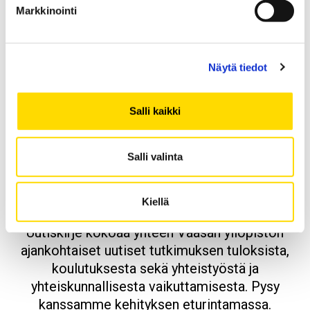
Markkinointi
Näytä tiedot
Opens in a new window
Opens in a new window
Opens in a new window
Salli kaikki
Tilaa Vaasan yliopiston
Salli valinta
uutiskirje
Kiellä
Uutiskirje kokoaa yhteen Vaasan yliopiston
ajankohtaiset uutiset tutkimuksen tuloksista,
koulutuksesta sekä yhteistyöstä ja
yhteiskunnallisesta vaikuttamisesta. Pysy
kanssamme kehityksen eturintamassa.