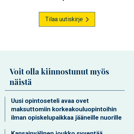
Tilaa uutiskirje
Voit olla kiinnostunut myös
näistä
Uusi opintoseteli avaa ovet
maksuttomiin korkeakouluopintoihin
ilman opiskelupaikkaa jääneille nuorille
Kansainvälinen joukko syventää